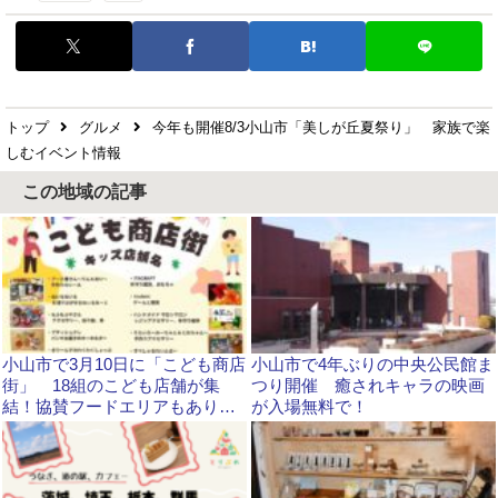
トップ
グルメ
今年も開催8/3小山市「美しが丘夏祭り」 家族で楽
しむイベント情報
この地域の記事
小山市で3月10日に「こども商店
小山市で4年ぶりの中央公民館ま
街」 18組のこども店舗が集
つり開催 癒されキャラの映画
結！協賛フードエリアもありま
が入場無料で！
す