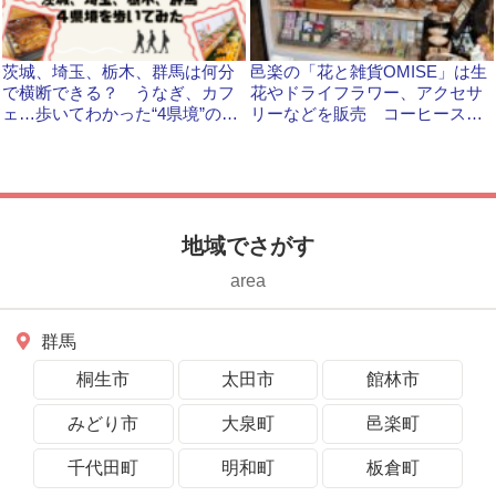
茨城、埼玉、栃木、群馬は何分
邑楽の「花と雑貨OMISE」は生
で横断できる？ うなぎ、カフ
花やドライフラワー、アクセサ
ェ…歩いてわかった“4県境”の魅
リーなどを販売 コーヒースタ
力
ンドもオープンしました
地域でさがす
area
群馬
桐生市
太田市
館林市
みどり市
大泉町
邑楽町
千代田町
明和町
板倉町