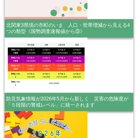
北関東3県境の市町のいま 人口・世帯増減から見える4
つの類型《国勢調査速報値から⑤》
防災気象情報が2026年5月から新しく 災害の危険度が
「５段階の警戒レベル」に統一されます