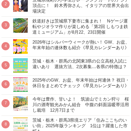
頂点に！ 鈴木秀弥さん、イタリアの世界大会出
場決定
鉄道好きは茨城県下妻市に集まれ！ Nゲージ運
転やジオラマ作りが楽しめる「第2回 しもつま鉄
道ミュージアム」が8月22、23日開催
2026年はシルバーウィークが熱い！ GW、お盆、
年末年始の連休数も紹介《早見カレンダーあり》
茨城・栃木・群馬の北関東3県の公立高校入試に
違いあり 選抜方法、2次募集…各県の特徴は？
2025年のGW、お盆、年末年始は何連休？ 祝日・
休日をまとめてチェック《早見カレンダーあり》
今年は豊作、甘いよ！ 筑波山でミカン狩り 桜
川の酒寄観光みかん組合 中腹の斜面温暖帯活用
し栽培 12月7日まで
茨城・栃木・群馬3県境エリア「住みここちのい
い街」2025年版ランキング 1位は？躍進した市