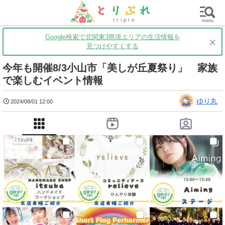
群馬
栃木
茨城
グルメ
買い物
遊ぶ
子育て
menu
Google検索で北関東3県境エリアの生活情報を
×
見つけやすくする
今年も開催8/3小山市「美しが丘夏祭り」 家族
で楽しむイベント情報
ゆり丸
2024/08/01 12:00