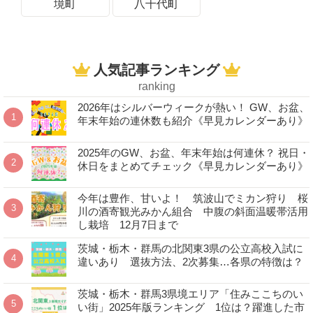
境町
八千代町
人気記事ランキング
ranking
2026年はシルバーウィークが熱い！ GW、お盆、
年末年始の連休数も紹介《早見カレンダーあり》
2025年のGW、お盆、年末年始は何連休？ 祝日・
休日をまとめてチェック《早見カレンダーあり》
今年は豊作、甘いよ！ 筑波山でミカン狩り 桜
川の酒寄観光みかん組合 中腹の斜面温暖帯活用
し栽培 12月7日まで
茨城・栃木・群馬の北関東3県の公立高校入試に
違いあり 選抜方法、2次募集…各県の特徴は？
茨城・栃木・群馬3県境エリア「住みここちのい
い街」2025年版ランキング 1位は？躍進した市