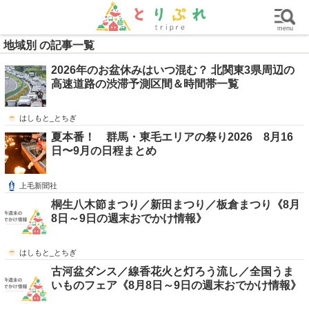
群馬
栃木
茨城
グルメ
買い物
遊ぶ
子育て
menu
地域別 の記事一覧
2026年のお盆休みはいつ混む？ 北関東3県周辺の
高速道路の渋滞予測区間＆時間帯一覧
はしもと_とちぎ
夏本番！ 群馬・東毛エリアの祭り2026 8月16
日〜9月の日程まとめ
上毛新聞社
桐生八木節まつり／新田まつり／板倉まつり《8月
8日～9日の週末おでかけ情報》
はしもと_とちぎ
古河盆ダンス／線香花火と灯ろう流し／全国うま
いものフェア《8月8日～9日の週末おでかけ情報》