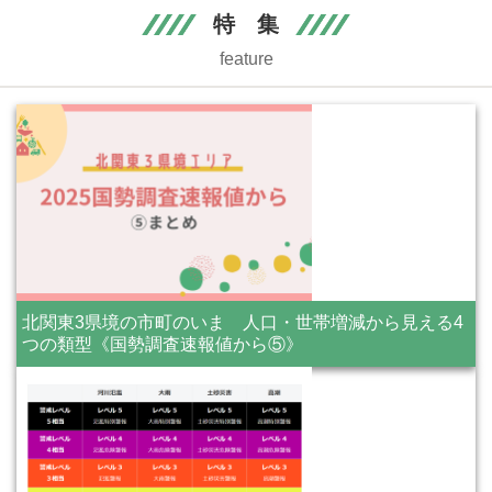
特 集
feature
北関東3県境の市町のいま 人口・世帯増減から見える4
つの類型《国勢調査速報値から⑤》