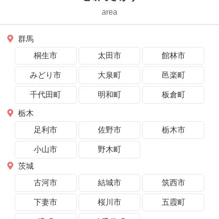
area
群馬
桐生市
太田市
館林市
みどり市
大泉町
邑楽町
千代田町
明和町
板倉町
栃木
足利市
佐野市
栃木市
小山市
野木町
茨城
古河市
結城市
筑西市
下妻市
桜川市
五霞町