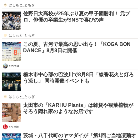
はしもと_とちぎ
佐野日大高校が25年ぶり夏の甲子園勝利！ 元プ
ロ、俳優の卒業生がSNSで喜びの声
はしもと_とちぎ
この夏、古河で最高の思い出を！「KOGA BON
DANCE」8月8日に開催
starsia
栃木市中心部の巴波川で8月8日「線香花火と灯ろ
う流し」 同時開催イベントも
はしもと_とちぎ
太田市の「KARHU Plants」は雑貨や観葉植物が
そろう隠れ家のようなお店です
shuttle
茨城・八千代町のヤマダイが「第1回ご当地凄麺オ