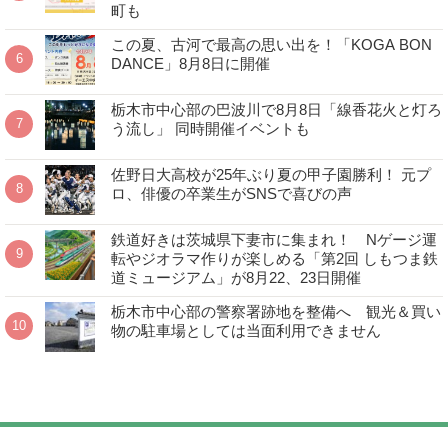
町も
この夏、古河で最高の思い出を！「KOGA BON
DANCE」8月8日に開催
栃木市中心部の巴波川で8月8日「線香花火と灯ろ
う流し」 同時開催イベントも
佐野日大高校が25年ぶり夏の甲子園勝利！ 元プ
ロ、俳優の卒業生がSNSで喜びの声
鉄道好きは茨城県下妻市に集まれ！ Nゲージ運
転やジオラマ作りが楽しめる「第2回 しもつま鉄
道ミュージアム」が8月22、23日開催
栃木市中心部の警察署跡地を整備へ 観光＆買い
物の駐車場としては当面利用できません