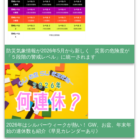
防災気象情報が2026年5月から新しく 災害の危険度が
「５段階の警戒レベル」に統一されます
2026年はシルバーウィークが熱い！ GW、お盆、年末年
始の連休数も紹介《早見カレンダーあり》