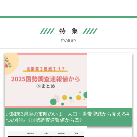
特 集
feature
北関東3県境の市町のいま 人口・世帯増減から見える4
つの類型《国勢調査速報値から⑤》