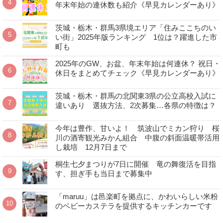
年末年始の連休数も紹介《早見カレンダーあり》
茨城・栃木・群馬3県境エリア「住みここちのい
い街」2025年版ランキング 1位は？躍進した市
町も
2025年のGW、お盆、年末年始は何連休？ 祝日・
休日をまとめてチェック《早見カレンダーあり》
茨城・栃木・群馬の北関東3県の公立高校入試に
違いあり 選抜方法、2次募集…各県の特徴は？
今年は豊作、甘いよ！ 筑波山でミカン狩り 桜
川の酒寄観光みかん組合 中腹の斜面温暖帯活用
し栽培 12月7日まで
桐生七夕まつりが7日に開催 竜の舞復活を目指
す、担ぎ手も当日まで募集中
「maruu」は邑楽町を拠点に、かわいらしい米粉
のベビーカステラを提供するキッチンカーです