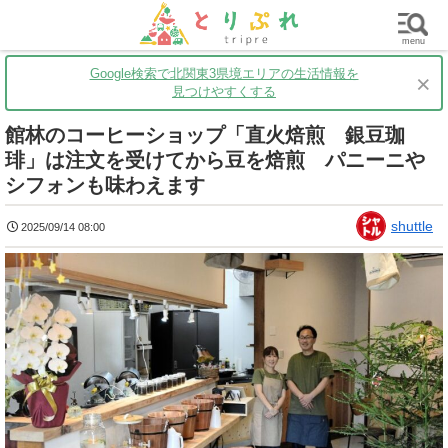
群馬
栃木
茨城
グルメ
買い物
遊ぶ
子育て
menu
Google検索で北関東3県境エリアの生活情報を
×
見つけやすくする
館林のコーヒーショップ「直火焙煎 銀豆珈
琲」は注文を受けてから豆を焙煎 パニーニや
シフォンも味わえます
shuttle
2025/09/14 08:00