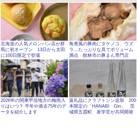
北海道の人気メロンパン店が群
角煮風の豚肉にタケノコ、ウズ
馬に初オープン 13日から太田
ラ…たっぷりな具でボリューム
に100日限定で登場
満点 館林市の豚まん専門店
2026年の関東甲信地方の梅雨入
返礼品にクラフトジン追加 200
りはいつ？ 平年や過去75年のデ
本限定の「HANABI Gin」 茨
ータを紹介します
城県五霞町 産学官が共同開発