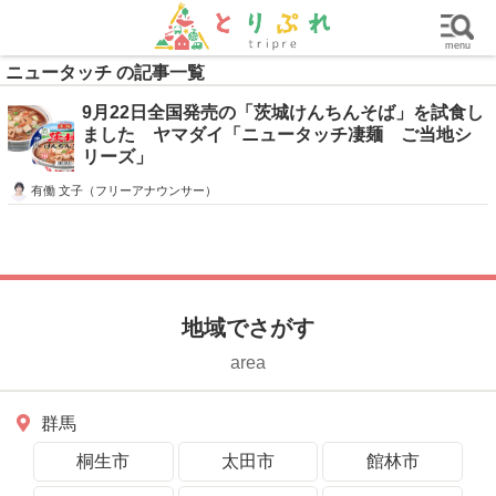
群馬
栃木
茨城
グルメ
買い物
遊ぶ
子育て
menu
ニュータッチ の記事一覧
9月22日全国発売の「茨城けんちんそば」を試食し
ました ヤマダイ「ニュータッチ凄麺 ご当地シ
リーズ」
有働 文子（フリーアナウンサー）
地域でさがす
area
群馬
桐生市
太田市
館林市