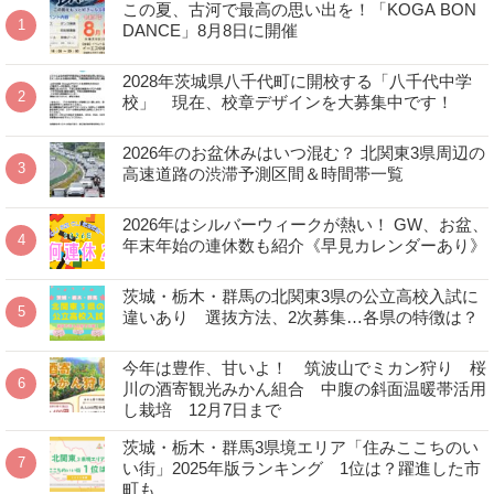
この夏、古河で最高の思い出を！「KOGA BON
DANCE」8月8日に開催
2028年茨城県八千代町に開校する「八千代中学
校」 現在、校章デザインを大募集中です！
2026年のお盆休みはいつ混む？ 北関東3県周辺の
高速道路の渋滞予測区間＆時間帯一覧
2026年はシルバーウィークが熱い！ GW、お盆、
年末年始の連休数も紹介《早見カレンダーあり》
茨城・栃木・群馬の北関東3県の公立高校入試に
違いあり 選抜方法、2次募集…各県の特徴は？
今年は豊作、甘いよ！ 筑波山でミカン狩り 桜
川の酒寄観光みかん組合 中腹の斜面温暖帯活用
し栽培 12月7日まで
茨城・栃木・群馬3県境エリア「住みここちのい
い街」2025年版ランキング 1位は？躍進した市
町も