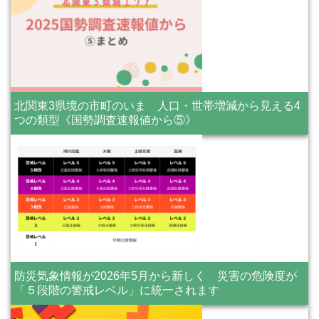
北関東3県境の市町のいま 人口・世帯増減から見える4
つの類型《国勢調査速報値から⑤》
防災気象情報が2026年5月から新しく 災害の危険度が
「５段階の警戒レベル」に統一されます