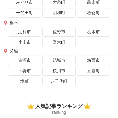
みどり市
大泉町
邑楽町
千代田町
明和町
板倉町
栃木
足利市
佐野市
栃木市
小山市
野木町
茨城
古河市
結城市
筑西市
下妻市
桜川市
五霞町
境町
八千代町
人気記事ランキング
ranking