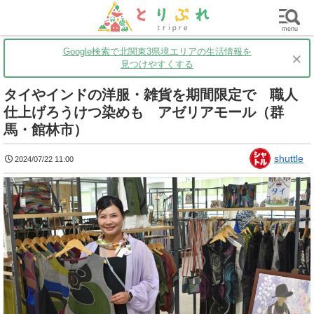
群馬
栃木
茨城
グルメ
買い物
遊ぶ
子育て
menu
Google検索で北関東3県境エリアの生活情報を
×
見つけやすくする
タイやインドの洋服・雑貨を期間限定で 職人
仕上げろうけつ染めも アゼリアモール（群
馬・館林市）
shuttle
2024/07/22 11:00