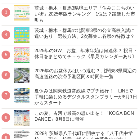
茨城・栃木・群馬3県境エリア「住みここちのい
い街」2025年版ランキング 1位は？躍進した市
町も
茨城・栃木・群馬の北関東3県の公立高校入試に
違いあり 選抜方法、2次募集…各県の特徴は？
2025年のGW、お盆、年末年始は何連休？ 祝日・
休日をまとめてチェック《早見カレンダーあり》
2026年のお盆休みはいつ混む？ 北関東3県周辺の
高速道路の渋滞予測区間＆時間帯一覧
夏休みは関東鉄道常総線でプチ旅行！ LINEで
手軽に楽しめるデジタルスタンプラリーが8月1日
からスタート
この夏、古河で最高の思い出を！「KOGA BON
DANCE」8月8日に開催
2028年茨城県八千代町に開校する「八千代中学