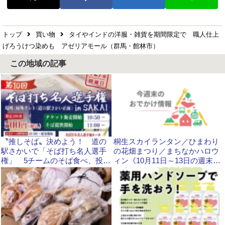
トップ
買い物
タイやインドの洋服・雑貨を期間限定で 職人仕上
げろうけつ染めも アゼリアモール（群馬・館林市）
この地域の記事
〝推しそば〟決めよう！ 道の
桐生スカイランタン／ひまわり
駅さかいで「そば打ち名人選手
の花畑まつり／まちなかハロウ
権」 5チームのそば食べ、投
ィン《10月11日～13日の週末お
票 12月7日 茨城県境町
でかけ情報》