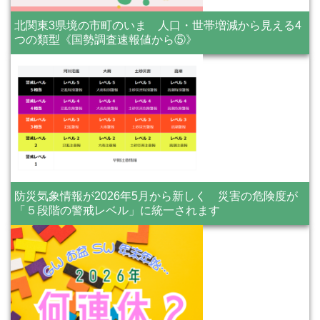
北関東3県境の市町のいま 人口・世帯増減から見える4
つの類型《国勢調査速報値から⑤》
防災気象情報が2026年5月から新しく 災害の危険度が
「５段階の警戒レベル」に統一されます