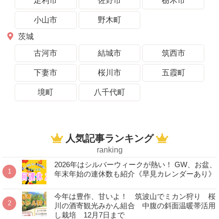
足利市
佐野市
栃木市
小山市
野木町
茨城
古河市
結城市
筑西市
下妻市
桜川市
五霞町
境町
八千代町
人気記事ランキング
ranking
2026年はシルバーウィークが熱い！ GW、お盆、
年末年始の連休数も紹介《早見カレンダーあり》
今年は豊作、甘いよ！ 筑波山でミカン狩り 桜
川の酒寄観光みかん組合 中腹の斜面温暖帯活用
し栽培 12月7日まで