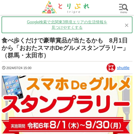
群馬
栃木
茨城
グルメ
買い物
遊ぶ
子育て
menu
Google検索で北関東3県境エリアの生活情報を
×
見つけやすくする
食べ歩くだけで豪華賞品が当たるかも 8月1日
から「おおたスマホDeグルメスタンプラリー」
（群馬・太田市）
shuttle
2024/07/24 15:00