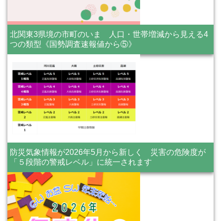
北関東3県境の市町のいま 人口・世帯増減から見える4
つの類型《国勢調査速報値から⑤》
防災気象情報が2026年5月から新しく 災害の危険度が
「５段階の警戒レベル」に統一されます