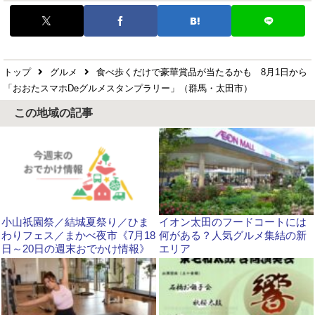
トップ
グルメ
食べ歩くだけで豪華賞品が当たるかも 8月1日から
「おおたスマホDeグルメスタンプラリー」（群馬・太田市）
この地域の記事
小山祇園祭／結城夏祭り／ひま
イオン太田のフードコートには
わりフェス／まかべ夜市《7月18
何がある？人気グルメ集結の新
日～20日の週末おでかけ情報》
エリア