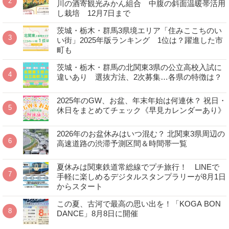
川の酒寄観光みかん組合 中腹の斜面温暖帯活用
し栽培 12月7日まで
茨城・栃木・群馬3県境エリア「住みここちのい
い街」2025年版ランキング 1位は？躍進した市
町も
茨城・栃木・群馬の北関東3県の公立高校入試に
違いあり 選抜方法、2次募集…各県の特徴は？
2025年のGW、お盆、年末年始は何連休？ 祝日・
休日をまとめてチェック《早見カレンダーあり》
2026年のお盆休みはいつ混む？ 北関東3県周辺の
高速道路の渋滞予測区間＆時間帯一覧
夏休みは関東鉄道常総線でプチ旅行！ LINEで
手軽に楽しめるデジタルスタンプラリーが8月1日
からスタート
この夏、古河で最高の思い出を！「KOGA BON
DANCE」8月8日に開催