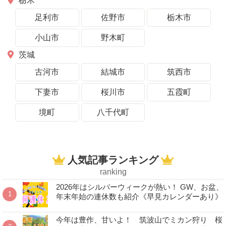
栃木
足利市
佐野市
栃木市
小山市
野木町
茨城
古河市
結城市
筑西市
下妻市
桜川市
五霞町
境町
八千代町
人気記事ランキング
ranking
2026年はシルバーウィークが熱い！ GW、お盆、
年末年始の連休数も紹介《早見カレンダーあり》
今年は豊作、甘いよ！ 筑波山でミカン狩り 桜