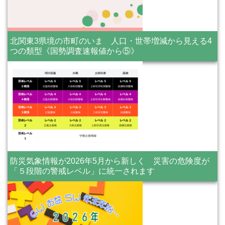
北関東3県境の市町のいま 人口・世帯増減から見える4
つの類型《国勢調査速報値から⑤》
防災気象情報が2026年5月から新しく 災害の危険度が
「５段階の警戒レベル」に統一されます