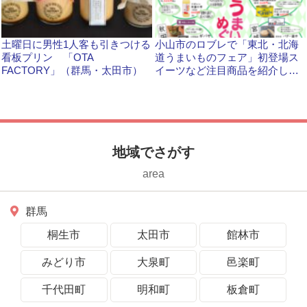
土曜日に男性1人客も引きつける
小山市のロブレで「東北・北海
看板プリン 「OTA
道うまいものフェア」初登場ス
FACTORY」（群馬・太田市）
イーツなど注目商品を紹介しま
す
地域でさがす
area
群馬
桐生市
太田市
館林市
みどり市
大泉町
邑楽町
千代田町
明和町
板倉町