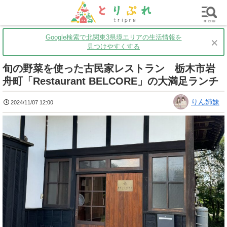
群馬
栃木
茨城
グルメ
買い物
遊ぶ
子育て
menu
Google検索で北関東3県境エリアの生活情報を
×
見つけやすくする
旬の野菜を使った古民家レストラン 栃木市岩
舟町「Restaurant BELCORE」の大満足ランチ
りん姉妹
2024/11/07 12:00