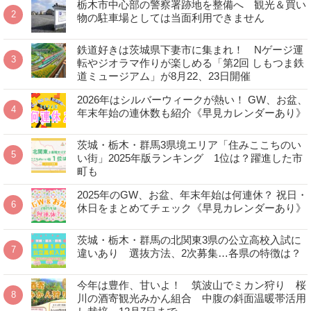
栃木市中心部の警察署跡地を整備へ 観光＆買い
物の駐車場としては当面利用できません
鉄道好きは茨城県下妻市に集まれ！ Nゲージ運
転やジオラマ作りが楽しめる「第2回 しもつま鉄
道ミュージアム」が8月22、23日開催
2026年はシルバーウィークが熱い！ GW、お盆、
年末年始の連休数も紹介《早見カレンダーあり》
茨城・栃木・群馬3県境エリア「住みここちのい
い街」2025年版ランキング 1位は？躍進した市
町も
2025年のGW、お盆、年末年始は何連休？ 祝日・
休日をまとめてチェック《早見カレンダーあり》
茨城・栃木・群馬の北関東3県の公立高校入試に
違いあり 選抜方法、2次募集…各県の特徴は？
今年は豊作、甘いよ！ 筑波山でミカン狩り 桜
川の酒寄観光みかん組合 中腹の斜面温暖帯活用