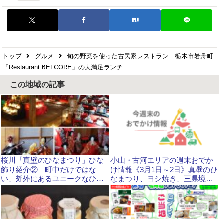
トップ
グルメ
旬の野菜を使った古民家レストラン 栃木市岩舟町
「Restaurant BELCORE」の大満足ランチ
この地域の記事
桜川「真壁のひなまつり」ひな
小山・古河エリアの週末おでか
飾り紹介② 町中だけではな
け情報《3月1日～2日》真壁のひ
い、郊外にあるユニークなひな
なまつり、ヨシ焼き、三県境フ
人形とおいしい食べ物
ェアなど