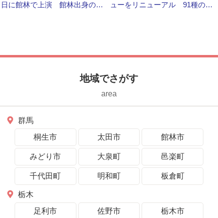
日に館林で上演 館林出身の俳
ューをリニューアル 91種の新
優が出演、脚本も担当しました
メニューが登場！
地域でさがす
area
群馬
桐生市
太田市
館林市
みどり市
大泉町
邑楽町
千代田町
明和町
板倉町
栃木
足利市
佐野市
栃木市