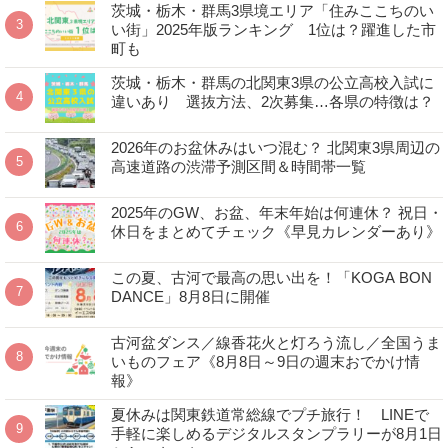
茨城・栃木・群馬3県境エリア「住みここちのい
い街」2025年版ランキング 1位は？躍進した市
町も
茨城・栃木・群馬の北関東3県の公立高校入試に
違いあり 選抜方法、2次募集…各県の特徴は？
2026年のお盆休みはいつ混む？ 北関東3県周辺の
高速道路の渋滞予測区間＆時間帯一覧
2025年のGW、お盆、年末年始は何連休？ 祝日・
休日をまとめてチェック《早見カレンダーあり》
この夏、古河で最高の思い出を！「KOGA BON
DANCE」8月8日に開催
古河盆ダンス／線香花火と灯ろう流し／全国うま
いものフェア《8月8日～9日の週末おでかけ情
報》
夏休みは関東鉄道常総線でプチ旅行！ LINEで
手軽に楽しめるデジタルスタンプラリーが8月1日