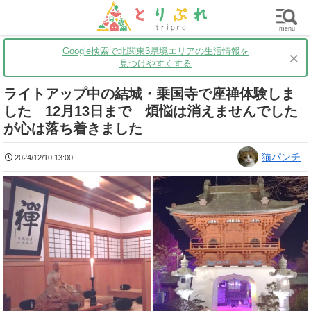
群馬
栃木
茨城
グルメ
買い物
遊ぶ
子育て
menu
Google検索で北関東3県境エリアの生活情報を
×
見つけやすくする
ライトアップ中の結城・乗国寺で座禅体験しま
した 12月13日まで 煩悩は消えませんでした
が心は落ち着きました
猫パンチ
2024/12/10 13:00