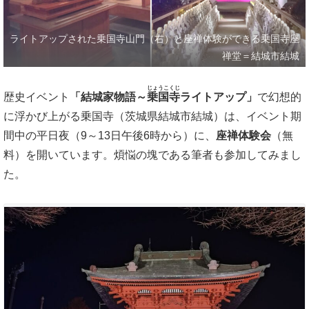
ライトアップされた乗国寺山門（右）と座禅体験ができる乗国寺座
禅堂＝結城市結城
じょうこくじ
歴史イベント
「結城家物語～
乗国寺
ライトアップ」
で幻想的
に浮かび上がる乗国寺（茨城県結城市結城）は、イベント期
間中の平日夜（9～13日午後6時から）に、
座禅体験会
（無
料）を開いています。煩悩の塊である筆者も参加してみまし
た。