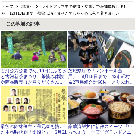
トップ
地域別
ライトアップ中の結城・乗国寺で座禅体験しまし
た 12月13日まで 煩悩は消えませんでしたが心は落ち着きました
この地域の記事
古河公方公園で5月19日にふるさ
茨城県庁で「マンホール蓋
と古河新茶まつり 茶摘み体験
展」 9月15日まで 43市町村
や商品販売ほか盛りだくさんで
＆2事務組合計68枚 とりぷれエ
す！ 茨城県古河市
リアのふた紹介します
最後の館林藩主・秋元家を描い
豪華海鮮丼に新作スイーツ 「い
た本格時代劇「燦燦と」 3月21
っちょう」全店でグランドメニ