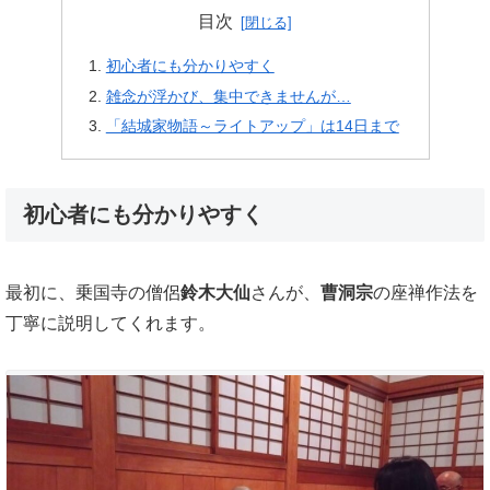
目次
初心者にも分かりやすく
雑念が浮かび、集中できませんが…
「結城家物語～ライトアップ」は14日まで
初心者にも分かりやすく
最初に、乗国寺の僧侶
鈴木大仙
さんが、
曹洞宗
の座禅作法を
丁寧に説明してくれます。