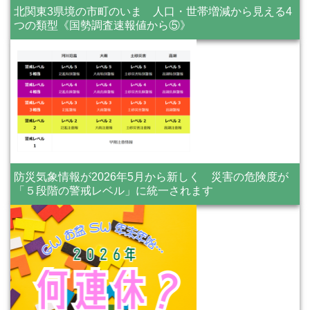
北関東3県境の市町のいま 人口・世帯増減から見える4
つの類型《国勢調査速報値から⑤》
防災気象情報が2026年5月から新しく 災害の危険度が
「５段階の警戒レベル」に統一されます