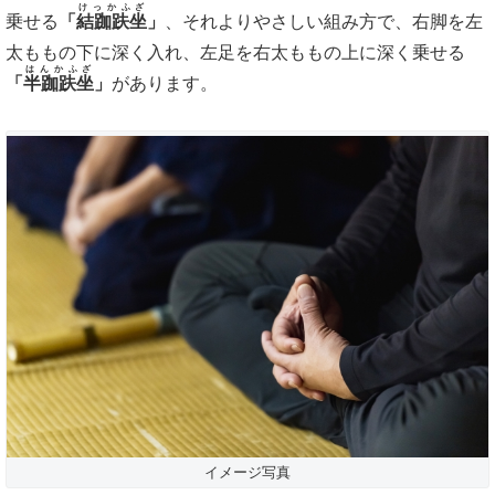
けっかふざ
乗せる
「
結跏趺坐
」
、それよりやさしい組み方で、右脚を左
太ももの下に深く入れ、左足を右太ももの上に深く乗せる
はんかふざ
「
半跏趺坐
」
があります。
イメージ写真