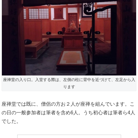
座禅堂の入り口。入堂する際は、左側の柱に背中を近づけて、左足から入
ります
座禅堂では既に、僧侶の方お２人が座禅を組んでいます。こ
の日の一般参加者は筆者を含め6人。うち初心者は筆者ら4人
でした。