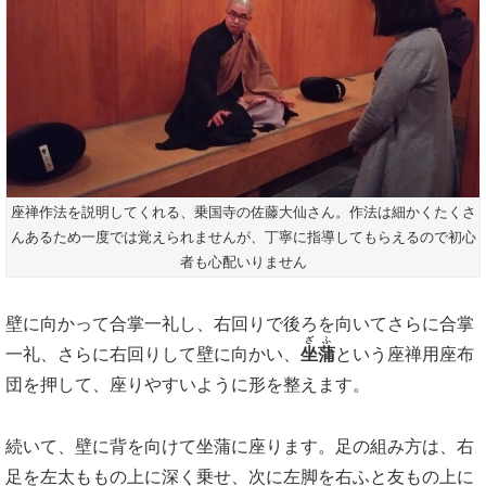
座禅作法を説明してくれる、乗国寺の佐藤大仙さん。作法は細かくたくさ
んあるため一度では覚えられませんが、丁寧に指導してもらえるので初心
者も心配いりません
壁に向かって合掌一礼し、右回りで後ろを向いてさらに合掌
ざふ
一礼、さらに右回りして壁に向かい、
坐蒲
という座禅用座布
団を押して、座りやすいように形を整えます。
続いて、壁に背を向けて坐蒲に座ります。足の組み方は、右
足を左太ももの上に深く乗せ、次に左脚を右ふと友もの上に