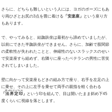
さらに、どちらも難しいという人には、ヨガのポーズにもあ
り両ひざとお尻の3点を畳に着ける
「安楽座」
という座り方
もあります。
で、やってみると、結跏趺坐は最初から諦めていましたが、
以前にできた半跏趺坐ができません。さらに、加齢で股関節
の柔軟性が失われたことと、伸縮性のないスラックスのせい
で安楽座すら組めず、右隣りに座ったベテランの男性に苦笑
されてしまいました。
壁に向かって安楽座もどきの組み方で座り、右手を左足の上
に乗せ、その上に左手を乗せて両手の親指を軽く合わる
ほっかいじょういん
「
法界定印
」
という印を組んで、目は開いたまま斜め下45
度くらいに視線を落とします。