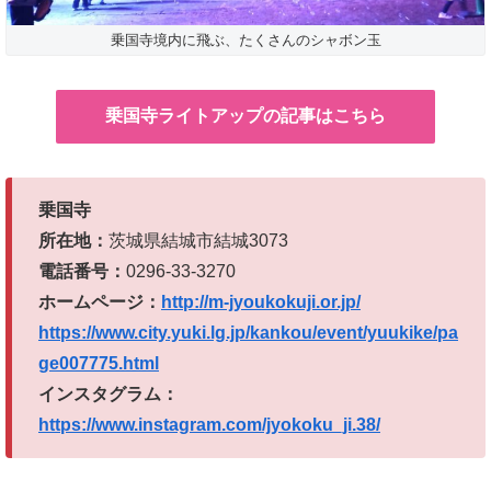
乗国寺境内に飛ぶ、たくさんのシャボン玉
乗国寺ライトアップの記事はこちら
乗国寺
所在地：
茨城県結城市結城3073
電話番号：
0296-33-3270
ホームページ：
http://m-jyoukokuji.or.jp/
https://www.city.yuki.lg.jp/kankou/event/yuukike/pa
ge007775.html
インスタグラム：
https://www.instagram.com/jyokoku_ji.38/