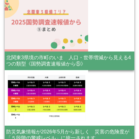
北関東3県境の市町のいま 人口・世帯増減から見える4
つの類型《国勢調査速報値から⑤》
防災気象情報が2026年5月から新しく 災害の危険度が
「５段階の警戒レベル」に統一されます