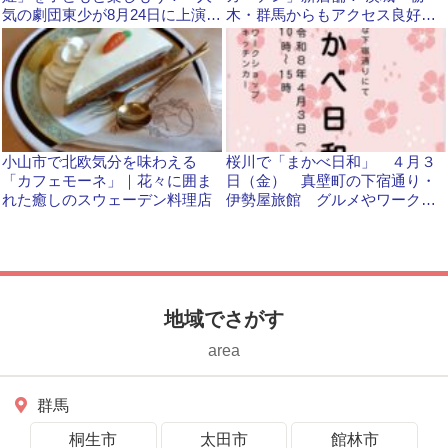
気の劇団東少が8月24日に上演し
木・群馬からもアクセス良好で
ます
す
小山市で北欧気分を味わえる
桜川で「まかべ日和」 ４月３
「カフェモーネ」｜花々に囲ま
日（金） 真壁町の下宿通り・
れた癒しのスウェーデン料理店
伊勢屋旅館 グルメやワークシ
ョップほか盛りだくさん
地域でさがす
area
群馬
桐生市
太田市
館林市