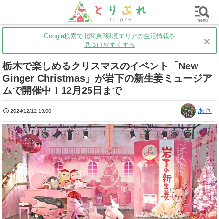
群馬
栃木
茨城
グルメ
買い物
遊ぶ
子育て
menu
Google検索で北関東3県境エリアの生活情報を
×
見つけやすくする
栃木で楽しめるクリスマスのイベント「New
Ginger Christmas」が岩下の新生姜ミュージア
ムで開催中！12月25日まで
あさ
2024/12/12 19:00