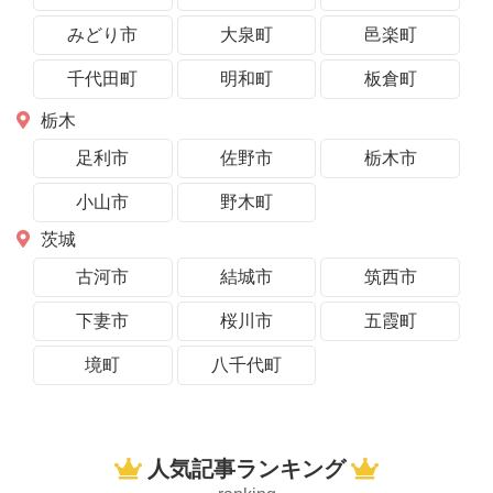
みどり市
大泉町
邑楽町
千代田町
明和町
板倉町
栃木
足利市
佐野市
栃木市
小山市
野木町
茨城
古河市
結城市
筑西市
下妻市
桜川市
五霞町
境町
八千代町
人気記事ランキング