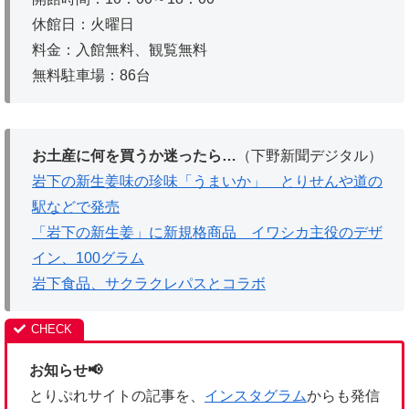
休館日：火曜日
料金：入館無料、観覧無料
無料駐車場：86台
お土産に何を買うか迷ったら…
（下野新聞デジタル）
岩下の新生姜味の珍味「うまいか」 とりせんや道の
駅などで発売
「岩下の新生姜」に新規格商品 イワシカ主役のデザ
イン、100グラム
岩下食品、サクラクレパスとコラボ
お知らせ📢
とりぷれサイトの記事を、
インスタグラム
からも発信