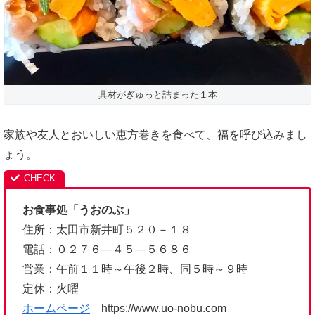
具材がぎゅっと詰まった１本
家族や友人とおいしい恵方巻きを食べて、福を呼び込みまし
ょう。
お食事処「うおのぶ」
住所：太田市新井町５２０－１８
電話：０２７６―４５―５６８６
営業：午前１１時～午後２時、同５時～９時
定休：火曜
ホームページ
https://www.uo-nobu.com