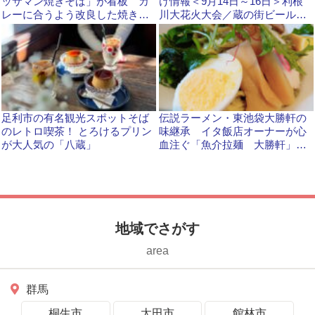
ッサマン焼きそば」が看板 カ
け情報＜9月14日～16日＞利根
レーに合うよう改良した焼きそ
川大花火大会／蔵の街ビール祭
ばとの〝マリアージュ〟が好評
り／九州沖縄物産展
です！
足利市の有名観光スポットそば
伝説ラーメン・東池袋大勝軒の
のレトロ喫茶！ とろけるプリン
味継承 イタ飯店オーナーが心
が大人気の「八蔵」
血注ぐ「魚介拉麺 大勝軒」
茨城県下妻市 独自メニューも
地域でさがす
area
群馬
桐生市
太田市
館林市