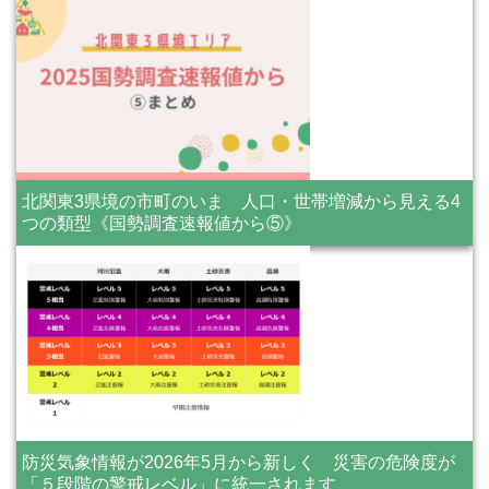
北関東3県境の市町のいま 人口・世帯増減から見える4
つの類型《国勢調査速報値から⑤》
防災気象情報が2026年5月から新しく 災害の危険度が
「５段階の警戒レベル」に統一されます