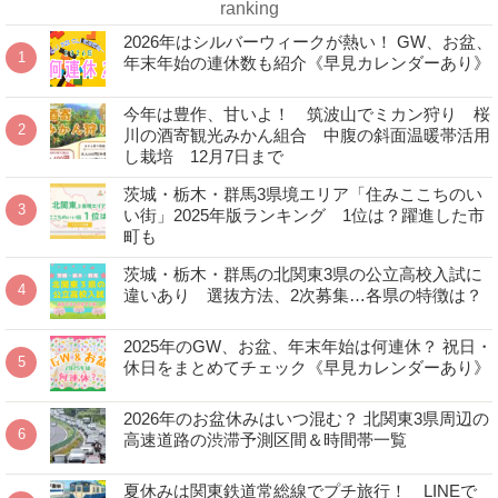
ranking
2026年はシルバーウィークが熱い！ GW、お盆、
年末年始の連休数も紹介《早見カレンダーあり》
今年は豊作、甘いよ！ 筑波山でミカン狩り 桜
川の酒寄観光みかん組合 中腹の斜面温暖帯活用
し栽培 12月7日まで
茨城・栃木・群馬3県境エリア「住みここちのい
い街」2025年版ランキング 1位は？躍進した市
町も
茨城・栃木・群馬の北関東3県の公立高校入試に
違いあり 選抜方法、2次募集…各県の特徴は？
2025年のGW、お盆、年末年始は何連休？ 祝日・
休日をまとめてチェック《早見カレンダーあり》
2026年のお盆休みはいつ混む？ 北関東3県周辺の
高速道路の渋滞予測区間＆時間帯一覧
夏休みは関東鉄道常総線でプチ旅行！ LINEで