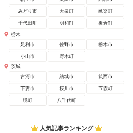
みどり市
大泉町
邑楽町
千代田町
明和町
板倉町
栃木
足利市
佐野市
栃木市
小山市
野木町
茨城
古河市
結城市
筑西市
下妻市
桜川市
五霞町
境町
八千代町
人気記事ランキング