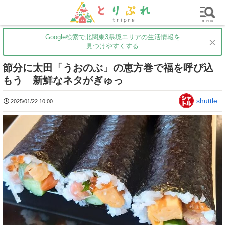
群馬
栃木
茨城
グルメ
買い物
遊ぶ
子育て
menu
Google検索で北関東3県境エリアの生活情報を
×
見つけやすくする
節分に太田「うおのぶ」の恵方巻で福を呼び込
もう 新鮮なネタがぎゅっ
shuttle
2025/01/22 10:00