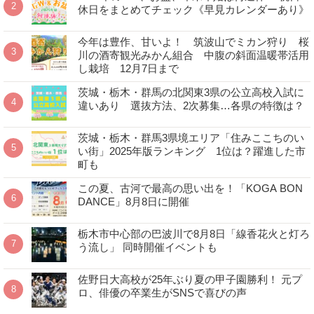
休日をまとめてチェック《早見カレンダーあり》
今年は豊作、甘いよ！ 筑波山でミカン狩り 桜
川の酒寄観光みかん組合 中腹の斜面温暖帯活用
し栽培 12月7日まで
茨城・栃木・群馬の北関東3県の公立高校入試に
違いあり 選抜方法、2次募集…各県の特徴は？
茨城・栃木・群馬3県境エリア「住みここちのい
い街」2025年版ランキング 1位は？躍進した市
町も
この夏、古河で最高の思い出を！「KOGA BON
DANCE」8月8日に開催
栃木市中心部の巴波川で8月8日「線香花火と灯ろ
う流し」 同時開催イベントも
佐野日大高校が25年ぶり夏の甲子園勝利！ 元プ
ロ、俳優の卒業生がSNSで喜びの声