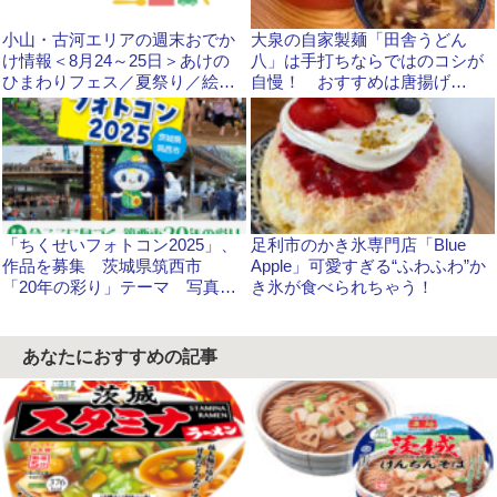
小山・古河エリアの週末おでか
大泉の自家製麺「田舎うどん
け情報＜8月24～25日＞あけの
八」は手打ちならではのコシが
ひまわりフェス／夏祭り／絵本
自慢！ おすすめは唐揚げ
原画展
が・・・
「ちくせいフォトコン2025」、
足利市のかき氷専門店「Blue
作品を募集 茨城県筑西市
Apple」可愛すぎる“ふわふわ”か
「20年の彩り」テーマ 写真・
き氷が食べられちゃう！
インスタの2部門
あなたにおすすめの記事