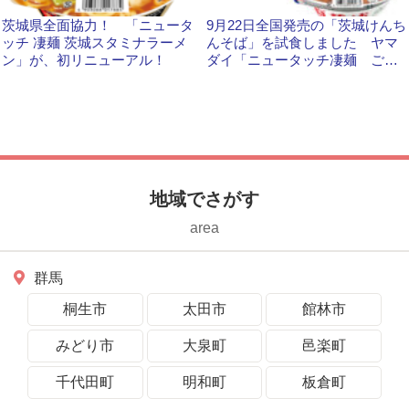
茨城県全面協力！ 「ニュータ
9月22日全国発売の「茨城けんち
ッチ 凄麺 茨城スタミナラーメ
んそば」を試食しました ヤマ
ン」が、初リニューアル！
ダイ「ニュータッチ凄麺 ご当
地シリーズ」
地域でさがす
area
群馬
桐生市
太田市
館林市
みどり市
大泉町
邑楽町
千代田町
明和町
板倉町