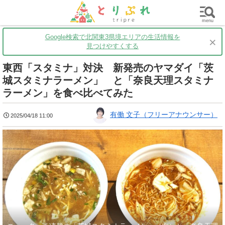
群馬
栃木
茨城
グルメ
買い物
遊ぶ
子育て
menu
Google検索で北関東3県境エリアの生活情報を
×
見つけやすくする
東西「スタミナ」対決 新発売のヤマダイ「茨
城スタミナラーメン」 と「奈良天理スタミナ
ラーメン」を食べ比べてみた
有働 文子（フリーアナウンサー）
2025/04/18 11:00