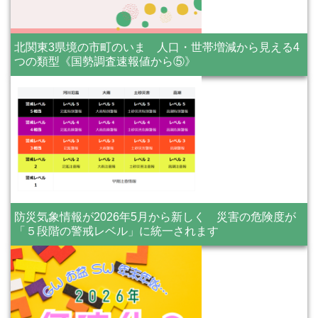
北関東3県境の市町のいま 人口・世帯増減から見える4
つの類型《国勢調査速報値から⑤》
防災気象情報が2026年5月から新しく 災害の危険度が
「５段階の警戒レベル」に統一されます