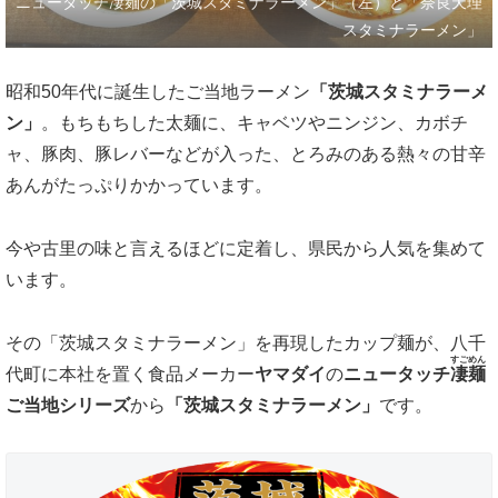
ニュータッチ凄麺の「茨城スタミナラーメン」（左）と「奈良天理
スタミナラーメン」
昭和50年代に誕生したご当地ラーメン
「茨城スタミナラーメ
ン」
。もちもちした太麺に、キャベツやニンジン、カボチ
ャ、豚肉、豚レバーなどが入った、とろみのある熱々の甘辛
あんがたっぷりかかっています。
今や古里の味と言えるほどに定着し、県民から人気を集めて
います。
その「茨城スタミナラーメン」を再現したカップ麺が、八千
すごめん
代町に本社を置く食品メーカー
ヤマダイ
の
ニュータッチ
凄麺
ご当地シリーズ
から
「
茨城スタミナラーメン」
です。