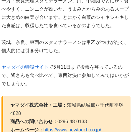
一方「奈良天理スタミナラーメン」は、中細麺
でとにかく食
べやすく、ニンニクが効いた、うまみとからみのあるスープ
に大きめの白菜が合います。とにかく白菜のシャキシャキし
た食感は、収穫したてを食べているかのようでした。
茨城、奈良、東西のスタミナラーメンは甲乙がつけがたく、
個人的には引き分けでした。
ヤマダイの特設サイト
で5月11日まで投票を募っているの
で、皆さんも食べ比べて、東西対決に参加してみてはいかが
でしょうか。
ヤマダイ株式会
社・工場：
茨城県結城郡八千代町平塚
4828
商品への問い合わせ：
0296-48-0133
ホームページ：
https://www.newtouch.co.jp/