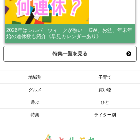
2026年はシルバーウィークが熱い！ GW、お盆、年末年
始の連休数も紹介《早見カレンダーあり》
特集一覧を見る
地域別
子育て
グルメ
買い物
遊ぶ
ひと
特集
ライター別