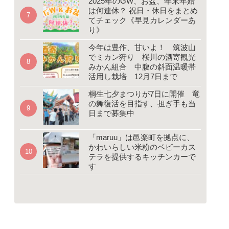
2025年のGW、お盆、年末年始
は何連休？ 祝日・休日をまとめ
てチェック《早見カレンダーあ
り》
今年は豊作、甘いよ！ 筑波山
でミカン狩り 桜川の酒寄観光
みかん組合 中腹の斜面温暖帯
活用し栽培 12月7日まで
桐生七夕まつりが7日に開催 竜
の舞復活を目指す、担ぎ手も当
日まで募集中
「maruu」は邑楽町を拠点に、
かわいらしい米粉のベビーカス
テラを提供するキッチンカーで
す