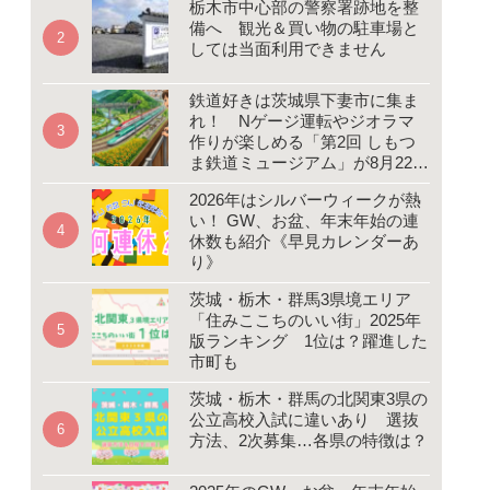
栃木市中心部の警察署跡地を整
備へ 観光＆買い物の駐車場と
しては当面利用できません
鉄道好きは茨城県下妻市に集ま
れ！ Nゲージ運転やジオラマ
作りが楽しめる「第2回 しもつ
ま鉄道ミュージアム」が8月22、
23日開催
2026年はシルバーウィークが熱
い！ GW、お盆、年末年始の連
休数も紹介《早見カレンダーあ
り》
茨城・栃木・群馬3県境エリア
「住みここちのいい街」2025年
版ランキング 1位は？躍進した
市町も
茨城・栃木・群馬の北関東3県の
公立高校入試に違いあり 選抜
方法、2次募集…各県の特徴は？