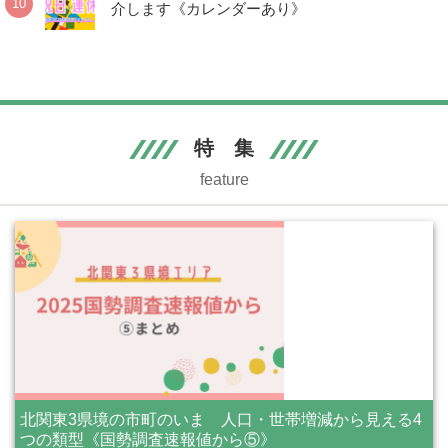
介します《カレンダーあり》
特 集
feature
北関東3県境の市町のいま 人口・世帯増減から見える4
つの類型《国勢調査速報値から⑤》