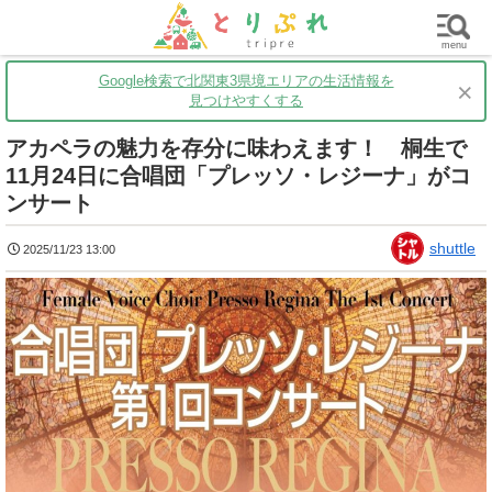
群馬
栃木
茨城
グルメ
買い物
遊ぶ
子育て
menu
Google検索で北関東3県境エリアの生活情報を
×
見つけやすくする
アカペラの魅力を存分に味わえます！ 桐生で
11月24日に合唱団「プレッソ・レジーナ」がコ
ンサート
shuttle
2025/11/23 13:00