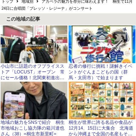
トップ
地域別
アカペラの魅力を存分に味わえます！ 桐生で11月
24日に合唱団「プレッソ・レジーナ」がコンサート
この地域の記事
小山市に話題のオフプライスス
忍者の修行に挑戦！謎解きイベ
トア「LOCUST」オープン 常
ントがぐんまこどもの国（群
にセール価格！北関東初進出で
馬・太田市）で始まります
す
地域の魅力をSNSで紹介 桐生
桐生が世界に誇る名品や食品が
市地域おこし協力隊の箱川達也
12月14、15日に大集合 北海道
さん（38）=桐生市新里町=
から沖縄まで全国の名産もそろ