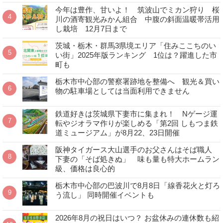
今年は豊作、甘いよ！ 筑波山でミカン狩り 桜
川の酒寄観光みかん組合 中腹の斜面温暖帯活用
し栽培 12月7日まで
茨城・栃木・群馬3県境エリア「住みここちのい
い街」2025年版ランキング 1位は？躍進した市
町も
栃木市中心部の警察署跡地を整備へ 観光＆買い
物の駐車場としては当面利用できません
鉄道好きは茨城県下妻市に集まれ！ Nゲージ運
転やジオラマ作りが楽しめる「第2回 しもつま鉄
道ミュージアム」が8月22、23日開催
阪神タイガース大山選手のお父さんはそば職人
下妻の「そば処きぬ」 味も量も特大ホームラン
級、価格は良心的
栃木市中心部の巴波川で8月8日「線香花火と灯ろ
う流し」 同時開催イベントも
2026年8月の祝日はいつ？ お盆休みの連休数も紹