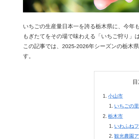
いちごの生産量日本一を誇る栃木県に、今年
もぎたてをその場で味わえる「いちご狩り」
この記事では、2025-2026年シーズンの
す。
目
小山市
いちごの里
栃木市
いわふねフ
観光農園ア