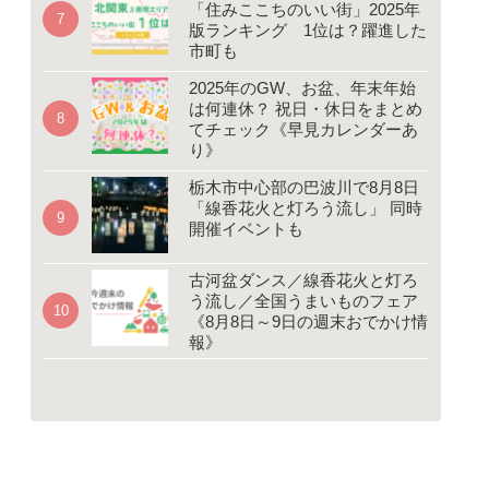
「住みここちのいい街」2025年
版ランキング 1位は？躍進した
市町も
2025年のGW、お盆、年末年始
は何連休？ 祝日・休日をまとめ
てチェック《早見カレンダーあ
り》
栃木市中心部の巴波川で8月8日
「線香花火と灯ろう流し」 同時
開催イベントも
古河盆ダンス／線香花火と灯ろ
う流し／全国うまいものフェア
《8月8日～9日の週末おでかけ情
報》