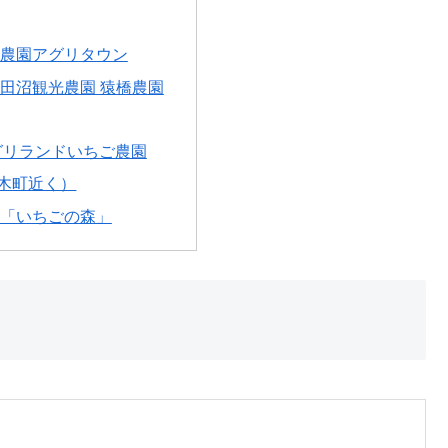
農園アグリタウン
田沼観光農園 猿橋農園
グリランドいちご農園
木町近く）
「いちごの森」