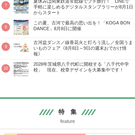
夏休みは関東鉄道常総線でプチ旅行！ LINEで
手軽に楽しめるデジタルスタンプラリーが8月1日
からスタート
この夏、古河で最高の思い出を！「KOGA BON
DANCE」8月8日に開催
古河盆ダンス／線香花火と灯ろう流し／全国うま
いものフェア《8月8日～9日の週末おでかけ情
報》
2028年茨城県八千代町に開校する「八千代中学
校」 現在、校章デザインを大募集中です！
特 集
feature