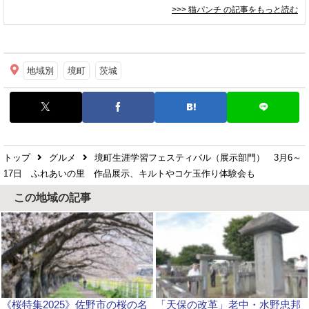
>>> 猫パンチ
の記事をもっと読む
地域別
境町
茨城
トップ
グルメ
境町生涯学習フェスティバル（展示部門） 3月6～
17日 ふれあいの里 作品展示、キルトやコケ玉作り体験会も
この地域の記事
《桜特集2025》佐野市の桜の名
「天保の改革」老中・水野忠邦