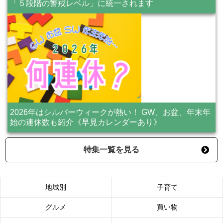
「５段階の警戒レベル」に統一されます
2026年はシルバーウィークが熱い！ GW、お盆、年末年
始の連休数も紹介《早見カレンダーあり》
特集一覧を見る
地域別
子育て
グルメ
買い物