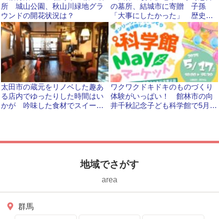
所 城山公園、秋山川緑地グラ
の墓所、結城市に寄贈 子孫
ウンドの開花状況は？
「大事にしたかった」 歴史教
育・観光資源に活用へ
太田市の蔵元をリノベした趣あ
ワクワクドキドキのものづくり
る店内でゆったりした時間はい
体験がいっぱい！ 館林市の向
かが 吟味した食材でスイーツ
井千秋記念子ども科学館で5月17
やドリンクを
日にイベントが開かれます
地域でさがす
area
群馬