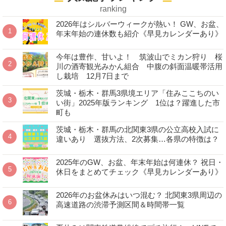
ranking
2026年はシルバーウィークが熱い！ GW、お盆、
年末年始の連休数も紹介《早見カレンダーあり》
今年は豊作、甘いよ！ 筑波山でミカン狩り 桜
川の酒寄観光みかん組合 中腹の斜面温暖帯活用
し栽培 12月7日まで
茨城・栃木・群馬3県境エリア「住みここちのい
い街」2025年版ランキング 1位は？躍進した市
町も
茨城・栃木・群馬の北関東3県の公立高校入試に
違いあり 選抜方法、2次募集…各県の特徴は？
2025年のGW、お盆、年末年始は何連休？ 祝日・
休日をまとめてチェック《早見カレンダーあり》
2026年のお盆休みはいつ混む？ 北関東3県周辺の
高速道路の渋滞予測区間＆時間帯一覧