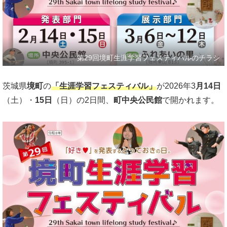
第29回境町生涯学習フェスティバルのチラシ
茨城県
境町
の
「生涯学習フェスティバル」
が2026年3
月14日
（土）・
15日
（日）の2日間、
町中央公民館
で開かれます。