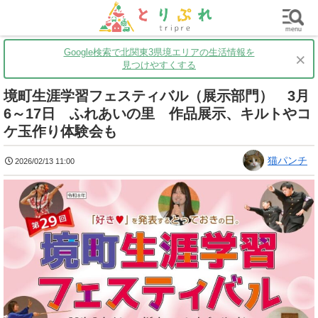
群馬
栃木
茨城
グルメ
買い物
遊ぶ
子育て
menu
Google検索で北関東3県境エリアの生活情報を
×
見つけやすくする
境町生涯学習フェスティバル（展示部門） 3月
6～17日 ふれあいの里 作品展示、キルトやコ
ケ玉作り体験会も
猫パンチ
2026/02/13 11:00