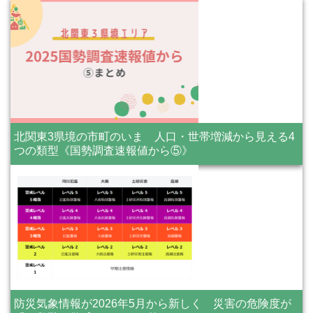
北関東3県境の市町のいま 人口・世帯増減から見える4
つの類型《国勢調査速報値から⑤》
防災気象情報が2026年5月から新しく 災害の危険度が