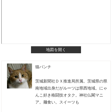
地図を開く
猫パンチ
茨城新聞社ＤＸ推進局所属。茨城県の県
南地域出身だがルーツは県西地域。にゃ
んこ好き格闘技オタク。神社仏閣マニ
ア。麺食い。スイーツも