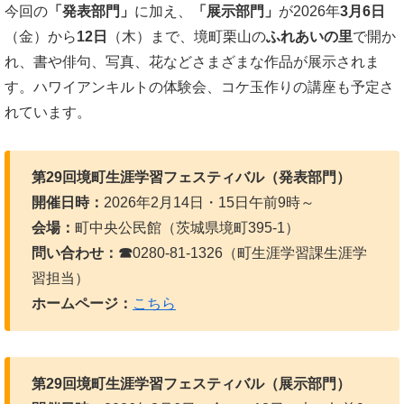
今回の
「発表部門」
に加え、
「展示部門」
が2026年
3月6日
（金）から
12日
（木）まで、境町栗山の
ふれあいの里
で開か
れ、書や俳句、写真、花などさまざまな作品が展示されま
す。ハワイアンキルトの体験会、コケ玉作りの講座も予定さ
れています。
第29回境町生涯学習フェスティバル（発表部門）
開催日時：
2026年2月14日・15日午前9時～
会場：
町中央公民館（茨城県境町395-1）
問い合わせ：☎
0280-81-1326（町生涯学習課生涯学
習担当）
ホームページ：
こちら
第29回境町生涯学習フェスティバル（展示部門）