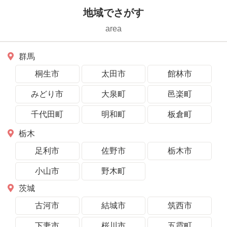
地域でさがす
area
群馬
桐生市
太田市
館林市
みどり市
大泉町
邑楽町
千代田町
明和町
板倉町
栃木
足利市
佐野市
栃木市
小山市
野木町
茨城
古河市
結城市
筑西市
下妻市
桜川市
五霞町