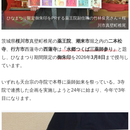
ひなまつり限定御朱印をPRする薬王院副住職の竹林俊充さん＝桜
川市真壁町椎尾
茨城県
桜川市
真壁町椎尾の
薬王院
、
潮来市
堀之内の
二本松
寺
、
行方市
西蓮寺の
西蓮寺
は
「水郷つくば三薬師参り」
と題
し、ひなまつり期間限定の
御朱印
を2026年
3月8日
まで授与し
ています。
いずれも天台宗の寺院で本尊に薬師如来を祭っている。3寺
院で連携した企画を実施しようと24年に始まり、今年で3年
目になります。