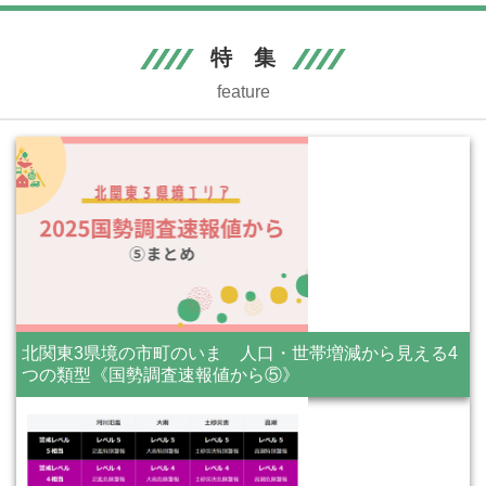
特 集
feature
北関東3県境の市町のいま 人口・世帯増減から見える4
つの類型《国勢調査速報値から⑤》