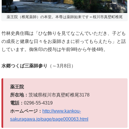
薬王院（椎尾薬師）の本堂。本尊は薬師如来です＝桜川市真壁町椎尾
竹林史典住職は「ひな飾りを見てなごんでいただき、子ども
の成長と健康な日々をお薬師さまに祈ってもらえたら」と話
しています。御朱印の授与は午前9時から午後4時。
水郷つくば三薬師参り
（～3月8日）
薬王院
所在地：
茨城県桜川市真壁町椎尾3178
電話：
0296-55-4319
ホームページ：
http://www.kankou-
sakuragawa.jp/page/page000063.html