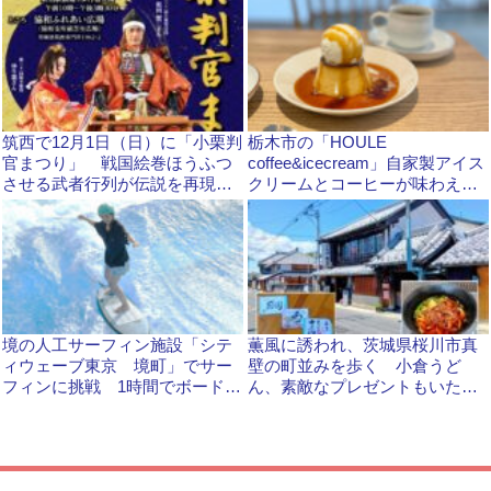
筑西で12月1日（日）に「小栗判
栃木市の「HOULE
官まつり」 戦国絵巻ほうふつ
coffee&icecream」自家製アイス
させる武者行列が伝説を再現
クリームとコーヒーが味わえる
新治駅前
おしゃれカフェ
境の人工サーフィン施設「シテ
薫風に誘われ、茨城県桜川市真
ィウェーブ東京 境町」でサー
壁の町並みを歩く 小倉うど
フィンに挑戦 1時間でボードに
ん、素敵なプレゼントもいただ
立つことができました！
ました