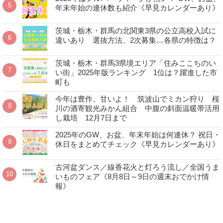
年末年始の連休数も紹介《早見カレンダーあり》
茨城・栃木・群馬の北関東3県の公立高校入試に
違いあり 選抜方法、2次募集…各県の特徴は？
茨城・栃木・群馬3県境エリア「住みここちのい
い街」2025年版ランキング 1位は？躍進した市
町も
今年は豊作、甘いよ！ 筑波山でミカン狩り 桜
川の酒寄観光みかん組合 中腹の斜面温暖帯活用
し栽培 12月7日まで
2025年のGW、お盆、年末年始は何連休？ 祝日・
休日をまとめてチェック《早見カレンダーあり》
古河盆ダンス／線香花火と灯ろう流し／全国うま
いものフェア《8月8日～9日の週末おでかけ情
報》