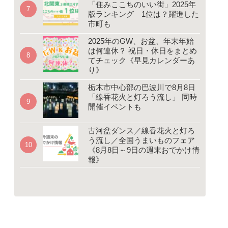
「住みここちのいい街」2025年
版ランキング 1位は？躍進した
市町も
2025年のGW、お盆、年末年始
は何連休？ 祝日・休日をまとめ
てチェック《早見カレンダーあ
り》
栃木市中心部の巴波川で8月8日
「線香花火と灯ろう流し」 同時
開催イベントも
古河盆ダンス／線香花火と灯ろ
う流し／全国うまいものフェア
《8月8日～9日の週末おでかけ情
報》