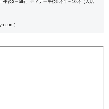
ェ午後3～5時、ディナー午後5時半～10時（入店
taya.com）