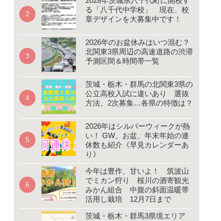
2028年茨城県八千代町に開校す
る「八千代中学校」 現在、校
章デザインを大募集中です！
2026年のお盆休みはいつ混む？
北関東3県周辺の高速道路の渋滞
予測区間＆時間帯一覧
茨城・栃木・群馬の北関東3県の
公立高校入試に違いあり 選抜
方法、2次募集…各県の特徴は？
2026年はシルバーウィークが熱
い！ GW、お盆、年末年始の連
休数も紹介《早見カレンダーあ
り》
今年は豊作、甘いよ！ 筑波山
でミカン狩り 桜川の酒寄観光
みかん組合 中腹の斜面温暖帯
活用し栽培 12月7日まで
茨城・栃木・群馬3県境エリア