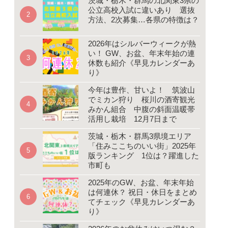
茨城・栃木・群馬の北関東3県の
公立高校入試に違いあり 選抜
方法、2次募集…各県の特徴は？
2026年はシルバーウィークが熱
い！ GW、お盆、年末年始の連
休数も紹介《早見カレンダーあ
り》
今年は豊作、甘いよ！ 筑波山
でミカン狩り 桜川の酒寄観光
みかん組合 中腹の斜面温暖帯
活用し栽培 12月7日まで
茨城・栃木・群馬3県境エリア
「住みここちのいい街」2025年
版ランキング 1位は？躍進した
市町も
2025年のGW、お盆、年末年始
は何連休？ 祝日・休日をまとめ
てチェック《早見カレンダーあ
り》