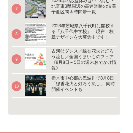
2026年のお盆休みはいつ混む？
北関東3県周辺の高速道路の渋滞
予測区間＆時間帯一覧
2028年茨城県八千代町に開校す
る「八千代中学校」 現在、校
章デザインを大募集中です！
古河盆ダンス／線香花火と灯ろ
う流し／全国うまいものフェア
《8月8日～9日の週末おでかけ情
報》
栃木市中心部の巴波川で8月8日
「線香花火と灯ろう流し」 同時
開催イベントも