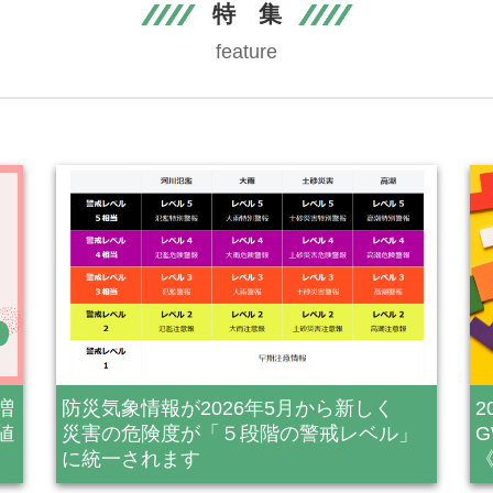
特 集
feature
増
防災気象情報が2026年5月から新しく
値
災害の危険度が「５段階の警戒レベル」
に統一されます