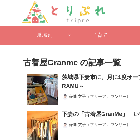
地域別
子育て
古着屋Granme の記事一覧
茨城県下妻市に、月に1度オー
RAMU～
有働 文子（フリーアナウンサー）
下妻の「古着屋GranMe」
有働 文子（フリーアナウンサー）