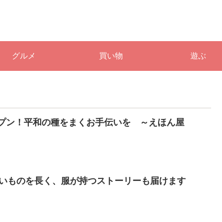
グルメ
買い物
遊ぶ
プン！平和の種をまくお手伝いを ～えほん屋
 いいものを長く、服が持つストーリーも届けます