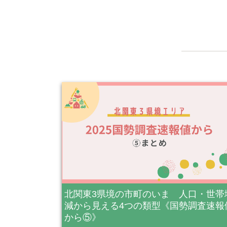
北関東3県境の市町のいま 人口・世帯
減から見える4つの類型《国勢調査速報
から⑤》