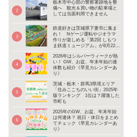
栃木市中心部の警察署跡地を整
備へ 観光＆買い物の駐車場と
しては当面利用できません
鉄道好きは茨城県下妻市に集ま
れ！ Nゲージ運転やジオラマ
作りが楽しめる「第2回 しもつ
ま鉄道ミュージアム」が8月22、
23日開催
2026年はシルバーウィークが熱
い！ GW、お盆、年末年始の連
休数も紹介《早見カレンダーあ
り》
茨城・栃木・群馬3県境エリア
「住みここちのいい街」2025年
版ランキング 1位は？躍進した
市町も
2025年のGW、お盆、年末年始
は何連休？ 祝日・休日をまとめ
てチェック《早見カレンダーあ
り》