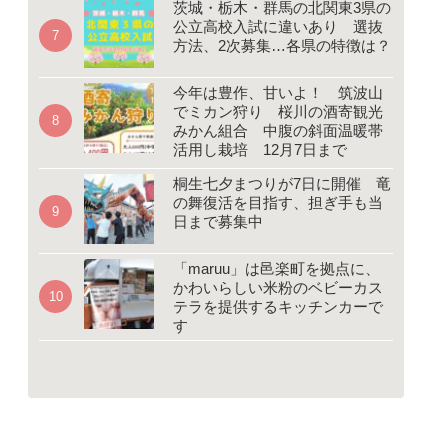
茨城・栃木・群馬の北関東3県の
公立高校入試に違いあり 選抜
方法、2次募集…各県の特徴は？
今年は豊作、甘いよ！ 筑波山
でミカン狩り 桜川の酒寄観光
みかん組合 中腹の斜面温暖帯
活用し栽培 12月7日まで
桐生七夕まつりが7日に開催 竜
の舞復活を目指す、担ぎ手も当
日まで募集中
「maruu」は邑楽町を拠点に、
かわいらしい米粉のベビーカス
テラを提供するキッチンカーで
す