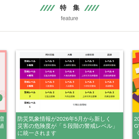
特 集
feature
増
防災気象情報が2026年5月から新しく
値
災害の危険度が「５段階の警戒レベル」
に統一されます