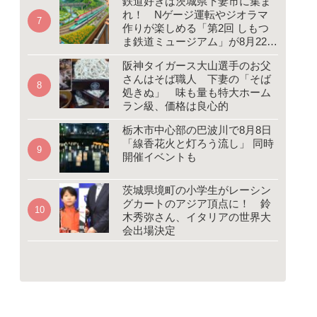
鉄道好きは茨城県下妻市に集ま
れ！ Nゲージ運転やジオラマ
作りが楽しめる「第2回 しもつ
ま鉄道ミュージアム」が8月22、
23日開催
阪神タイガース大山選手のお父
さんはそば職人 下妻の「そば
処きぬ」 味も量も特大ホーム
ラン級、価格は良心的
栃木市中心部の巴波川で8月8日
「線香花火と灯ろう流し」 同時
開催イベントも
茨城県境町の小学生がレーシン
グカートのアジア頂点に！ 鈴
木秀弥さん、イタリアの世界大
会出場決定