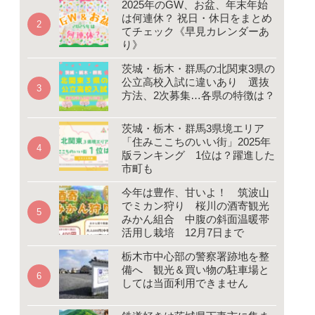
2025年のGW、お盆、年末年始
は何連休？ 祝日・休日をまとめ
てチェック《早見カレンダーあ
り》
茨城・栃木・群馬の北関東3県の
公立高校入試に違いあり 選抜
方法、2次募集…各県の特徴は？
茨城・栃木・群馬3県境エリア
「住みここちのいい街」2025年
版ランキング 1位は？躍進した
市町も
今年は豊作、甘いよ！ 筑波山
でミカン狩り 桜川の酒寄観光
みかん組合 中腹の斜面温暖帯
活用し栽培 12月7日まで
栃木市中心部の警察署跡地を整
備へ 観光＆買い物の駐車場と
しては当面利用できません