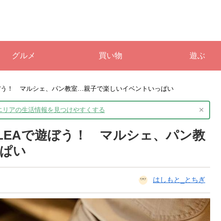
グルメ
買い物
遊ぶ
ぼう！ マルシェ、パン教室…親子で楽しいイベントいっぱい
×
境エリアの生活情報を
見つけやすくする
LEAで遊ぼう！ マルシェ、パン教
ぱい
はしもと_とちぎ