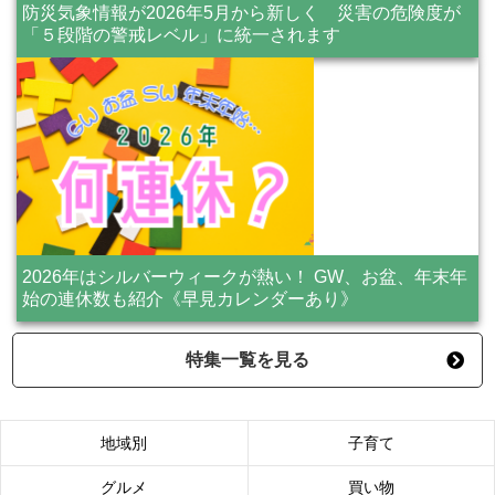
防災気象情報が2026年5月から新しく 災害の危険度が
「５段階の警戒レベル」に統一されます
2026年はシルバーウィークが熱い！ GW、お盆、年末年
始の連休数も紹介《早見カレンダーあり》
特集一覧を見る
地域別
子育て
グルメ
買い物