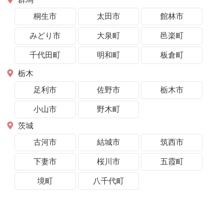
桐生市
太田市
館林市
みどり市
大泉町
邑楽町
千代田町
明和町
板倉町
栃木
足利市
佐野市
栃木市
小山市
野木町
茨城
古河市
結城市
筑西市
下妻市
桜川市
五霞町
境町
八千代町