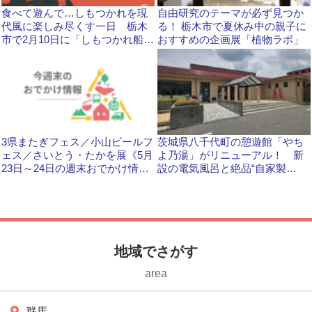
食べて遊んで…しもつかれを現
自由研究のテーマが必ず見つか
代風に楽しみ尽くす一日 栃木
る！ 栃木市で夏休み中の親子に
市で2月10日に「しもつかれ船着
おすすめの企画展「植物ラボ」
場」
3県またぎフェス／小山ビールフ
茨城県八千代町の憩遊館「やち
ェス／さいとう・たかを展《5月
よ乃湯」がリニューアル！ 新
23日～24日の週末おでかけ情
設の電気風呂と絶品“自家製
報》
麺”を満喫
地域でさがす
area
群馬