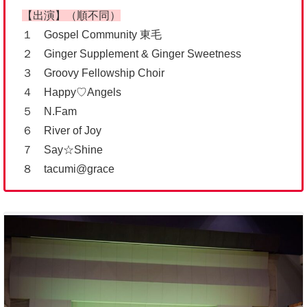
【出演】（順不同）
１ Gospel Community 東毛
２ Ginger Supplement & Ginger Sweetness
３ Groovy Fellowship Choir
４ Happy♡Angels
５ N.Fam
６ River of Joy
７ Say☆Shine
８ tacumi@grace