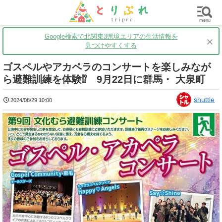
群馬
栃木
茨城
グルメ
買い物
遊ぶ
子育て
menu
Google検索で北関東3県境エリアの生活情報を
×
見つけやすくする
ゴスペルやアカペラのコンサートを楽しみなが
ら避難訓練を体験⁉ 9月22日に群馬・ 大泉町
shuttle
2024/08/29 10:00