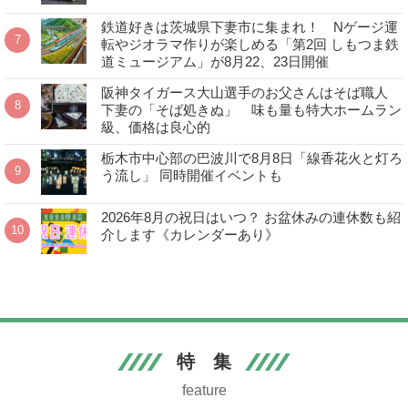
鉄道好きは茨城県下妻市に集まれ！ Nゲージ運
転やジオラマ作りが楽しめる「第2回 しもつま鉄
道ミュージアム」が8月22、23日開催
阪神タイガース大山選手のお父さんはそば職人
下妻の「そば処きぬ」 味も量も特大ホームラン
級、価格は良心的
栃木市中心部の巴波川で8月8日「線香花火と灯ろ
う流し」 同時開催イベントも
2026年8月の祝日はいつ？ お盆休みの連休数も紹
介します《カレンダーあり》
特 集
feature