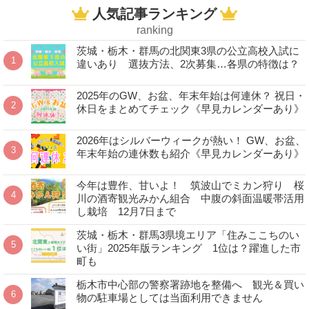
人気記事ランキング
ranking
茨城・栃木・群馬の北関東3県の公立高校入試に
違いあり 選抜方法、2次募集…各県の特徴は？
2025年のGW、お盆、年末年始は何連休？ 祝日・
休日をまとめてチェック《早見カレンダーあり》
2026年はシルバーウィークが熱い！ GW、お盆、
年末年始の連休数も紹介《早見カレンダーあり》
今年は豊作、甘いよ！ 筑波山でミカン狩り 桜
川の酒寄観光みかん組合 中腹の斜面温暖帯活用
し栽培 12月7日まで
茨城・栃木・群馬3県境エリア「住みここちのい
い街」2025年版ランキング 1位は？躍進した市
町も
栃木市中心部の警察署跡地を整備へ 観光＆買い
物の駐車場としては当面利用できません