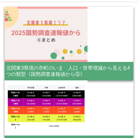
北関東3県境の市町のいま 人口・世帯増減から見える4
つの類型《国勢調査速報値から⑤》