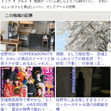
トップ
グルメ
筑西の「パン工房しらとり／Cafeラパン」 かわい
らしいカフェと香ばしいパン、そしてアートの空間
この地域の記事
佐野市の「COFFEE&DONUTS
満開、そして桜吹雪へ 茨城と
5」かわいさ満点のドーナツと抹
りぷれエリアの桜名所〈下〉
茶ラテが楽しめるおしゃれカフ
砂沼（下妻）、行幸湖（五
ェ
霞）、ネーブルパーク（古河）
茨城県筑西市で華やかな「ちく
佐野市にある怪しすぎるコイン
せい花魁道中」が6月20日開
ロッカーガチャ＆謎の自動販売
催！ 屋台や神輿で賑わう「ま
機