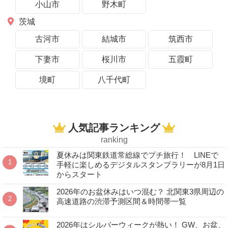
小山市
野木町
茨城
古河市
結城市
筑西市
下妻市
桜川市
五霞町
境町
八千代町
人気記事ランキング
ranking
夏休みは関東鉄道常総線でプチ旅行！ LINEで
手軽に楽しめるデジタルスタンプラリーが8月1日
からスタート
2026年のお盆休みはいつ混む？ 北関東3県周辺の
高速道路の渋滞予測区間＆時間帯一覧
2026年はシルバーウィークが熱い！ GW、お盆、