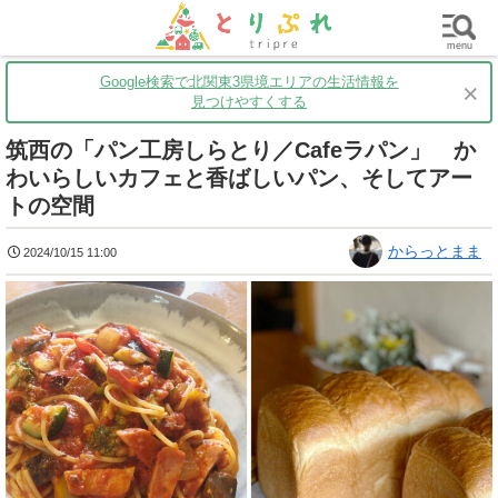
群馬
栃木
茨城
グルメ
買い物
遊ぶ
子育て
menu
Google検索で北関東3県境エリアの生活情報を
×
見つけやすくする
筑西の「パン工房しらとり／Cafeラパン」 か
わいらしいカフェと香ばしいパン、そしてアー
トの空間
からっとまま
2024/10/15 11:00