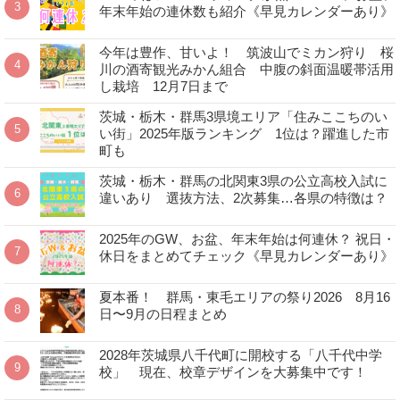
年末年始の連休数も紹介《早見カレンダーあり》
今年は豊作、甘いよ！ 筑波山でミカン狩り 桜
川の酒寄観光みかん組合 中腹の斜面温暖帯活用
し栽培 12月7日まで
茨城・栃木・群馬3県境エリア「住みここちのい
い街」2025年版ランキング 1位は？躍進した市
町も
茨城・栃木・群馬の北関東3県の公立高校入試に
違いあり 選抜方法、2次募集…各県の特徴は？
2025年のGW、お盆、年末年始は何連休？ 祝日・
休日をまとめてチェック《早見カレンダーあり》
夏本番！ 群馬・東毛エリアの祭り2026 8月16
日〜9月の日程まとめ
2028年茨城県八千代町に開校する「八千代中学
校」 現在、校章デザインを大募集中です！