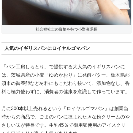
社会福祉士の資格を持つ小野瀬課長
人気のイギリスパンにロイヤルゴマパン
「パン工房しらとり」で提供する大人気のイギリスパンに
は、茨城県産の小麦「ゆめかおり」に発酵バター、栃木県那
須市の
御養卵など
材料にもこだわり抜いて、添加物なし、香
料も極力使わずに、消費者の健康を意識して作っています。
月に
300本
以上売れるという「ロイヤルゴマパン」は創業当
時からの商品で、ごまのパンに挟まれたきな粉クリームのや
さしい味が特長です。生乳45％で御用卵使用のアイスクリー