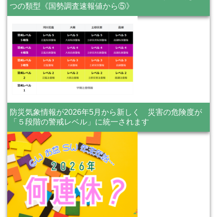
つの類型《国勢調査速報値から⑤》
防災気象情報が2026年5月から新しく 災害の危険度が
「５段階の警戒レベル」に統一されます