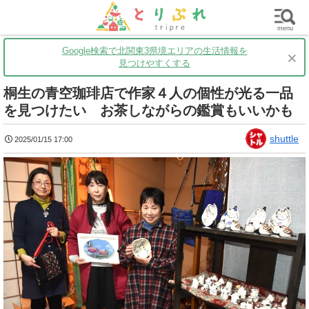
群馬
栃木
茨城
グルメ
買い物
遊ぶ
子育て
menu
Google検索で北関東3県境エリアの生活情報を
×
見つけやすくする
桐生の青空珈琲店で作家４人の個性が光る一品
を見つけたい お茶しながらの鑑賞もいいかも
shuttle
2025/01/15 17:00