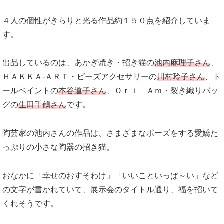
４人の個性がきらりと光る作品約１５０点を紹介していま
す。
出品しているのは、あかぎ焼き・招き猫の
池内麻理子さん
、
ＨＡＫＫＡ‐ＡＲＴ・ビーズアクセサリーの
川村玲子さん
、ト
ールペイントの
本谷道子さん
、Ｏｒｉ Ａｍ・裂き織りバッ
グの
生田千鶴さん
です。
陶芸家の池内さんの作品は、さまざまなポーズをする愛嬌た
っぷりの小さな陶器の招き猫。
おなかに「幸せのおすそわけ」「いいこといっぱ～い」など
の文字が書かれていて、展示会のタイトル通り、福を招いて
くれそうです。