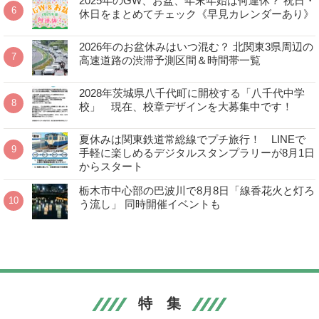
2025年のGW、お盆、年末年始は何連休？ 祝日・
休日をまとめてチェック《早見カレンダーあり》
2026年のお盆休みはいつ混む？ 北関東3県周辺の
高速道路の渋滞予測区間＆時間帯一覧
2028年茨城県八千代町に開校する「八千代中学
校」 現在、校章デザインを大募集中です！
夏休みは関東鉄道常総線でプチ旅行！ LINEで
手軽に楽しめるデジタルスタンプラリーが8月1日
からスタート
栃木市中心部の巴波川で8月8日「線香花火と灯ろ
う流し」 同時開催イベントも
特 集