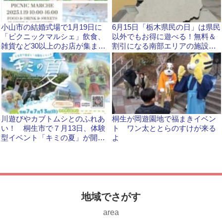
小山市の結婚式場で1月19日に
6月15日「栃木県民の日」は県民
「ピクニックマルシェ」飲食、
以外でもお得に遊べる！無料＆
雑貨など30以上のお店が集まり
割引になる南部エリアの施設
ます
は？
川遊びやカブトムシとのふれあ
桐生が岡遊園地で福まきイベン
い！ 桐生市で７月13日、体験
ト ワン太ととらのすけが来る
型イベント「キミの夏」が開か
よ
れます
地域でさがす
area