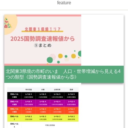
feature
北関東3県境の市町のいま 人口・世帯増減から見える4
つの類型《国勢調査速報値から⑤》