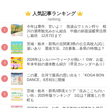
人気記事ランキング
ranking
今年は豊作、甘いよ！ 筑波山でミカン狩り 桜
川の酒寄観光みかん組合 中腹の斜面温暖帯活用
し栽培 12月7日まで
茨城・栃木・群馬の北関東3県の公立高校入試に
違いあり 選抜方法、2次募集…各県の特徴は？
2026年はシルバーウィークが熱い！ GW、お盆、
年末年始の連休数も紹介《早見カレンダーあり》
この夏、古河で最高の思い出を！「KOGA BON
DANCE」8月8日に開催
茨城・栃木・群馬3県境エリア「住みここちのい
い街」2025年版ランキング 1位は？躍進した市
町も