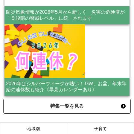
防災気象情報が2026年5月から新しく 災害の危険度が
「５段階の警戒レベル」に統一されます
2026年はシルバーウィークが熱い！ GW、お盆、年末年
始の連休数も紹介《早見カレンダーあり》
特集一覧を見る
地域別
子育て