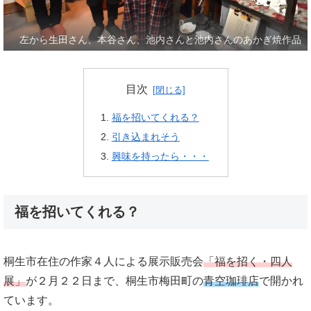
左から生田さん、本谷さん、池内さんと池内さんのあかぎ焼作品
目次
福を招いてくれる？
引き込まれそう
興味を持ったら・・・
福を招いてくれる？
桐生市在住の作家４人による展示販売会
「福を招く・四人
展」
が２月２２日まで、桐生市梅田町の
青空珈琲店
で開かれ
ています。