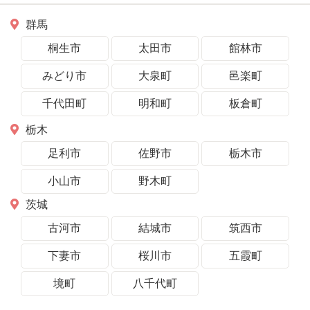
群馬
桐生市
太田市
館林市
みどり市
大泉町
邑楽町
千代田町
明和町
板倉町
栃木
足利市
佐野市
栃木市
小山市
野木町
茨城
古河市
結城市
筑西市
下妻市
桜川市
五霞町
境町
八千代町