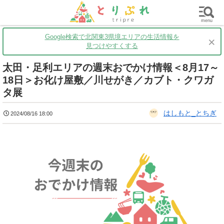
群馬
栃木
茨城
グルメ
買い物
遊ぶ
子育て
menu
Google検索で北関東3県境エリアの生活情報を
×
見つけやすくする
太田・足利エリアの週末おでかけ情報＜8月17～
18日＞お化け屋敷／川せがき／カブト・クワガ
タ展
はしもと_とちぎ
2024/08/16 18:00