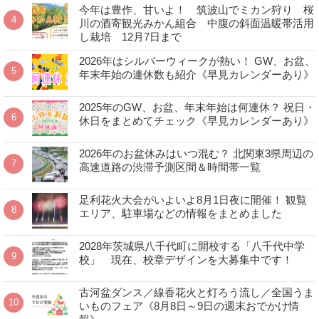
今年は豊作、甘いよ！ 筑波山でミカン狩り 桜
川の酒寄観光みかん組合 中腹の斜面温暖帯活用
し栽培 12月7日まで
2026年はシルバーウィークが熱い！ GW、お盆、
年末年始の連休数も紹介《早見カレンダーあり》
2025年のGW、お盆、年末年始は何連休？ 祝日・
休日をまとめてチェック《早見カレンダーあり》
2026年のお盆休みはいつ混む？ 北関東3県周辺の
高速道路の渋滞予測区間＆時間帯一覧
足利花火大会がいよいよ8月1日夜に開催！ 観覧
エリア、駐車場などの情報をまとめました
2028年茨城県八千代町に開校する「八千代中学
校」 現在、校章デザインを大募集中です！
古河盆ダンス／線香花火と灯ろう流し／全国うま
いものフェア《8月8日～9日の週末おでかけ情