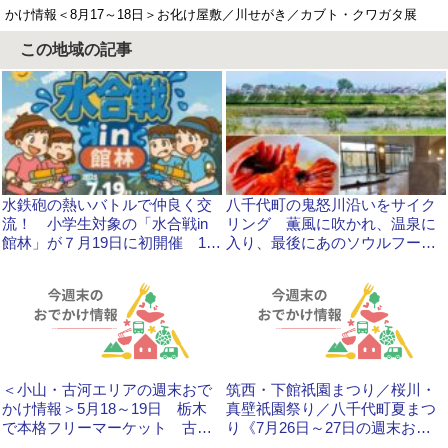
かけ情報＜8月17～18日＞お化け屋敷／川せがき／カブト・クワガタ展
この地域の記事
水鉄砲の熱いバトルで仲良く交
八千代町の鬼怒川沿いをサイク
流！ 小学生対象の「水合戦in
リング 薫風に吹かれ、温泉に
館林」が７月19日に初開催 15
入り、最後にあのソウルフード
日まで参加者を受け付けます
を味わいました！
＜小山・古河エリアの週末おで
筑西・下館祇園まつり／桜川・
かけ情報＞5月18～19日 栃木
真壁祇園祭り／八千代町夏まつ
で本格フリーマーケット 古河
り《7月26日～27日の週末おで
では新茶まつり
かけ情報》