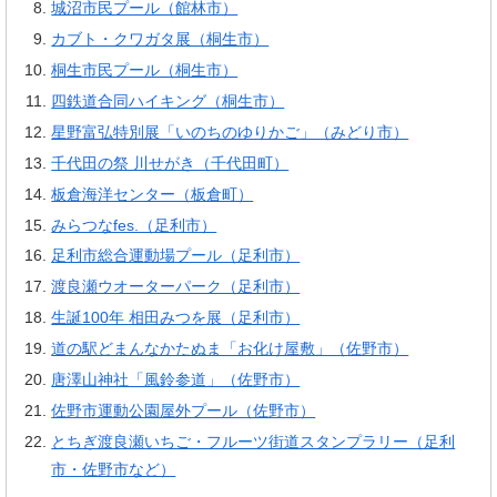
城沼市民プール（館林市）
カブト・クワガタ展（桐生市）
桐生市民プール（桐生市）
四鉄道合同ハイキング（桐生市）
星野富弘特別展「いのちのゆりかご」（みどり市）
千代田の祭 川せがき（千代田町）
板倉海洋センター（板倉町）
みらつなfes.（足利市）
足利市総合運動場プール（足利市）
渡良瀬ウオーターパーク（足利市）
生誕100年 相田みつを展（足利市）
道の駅どまんなかたぬま「お化け屋敷」（佐野市）
唐澤山神社「風鈴参道」（佐野市）
佐野市運動公園屋外プール（佐野市）
とちぎ渡良瀬いちご・フルーツ街道スタンプラリー（足利
市・佐野市など）