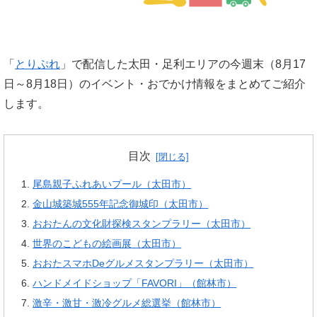
「
とりぷれ
」で配信した太田・足利エリアの今週末（8月17
日～8月18日）のイベント・おでかけ情報をまとめてご紹介
します。
目次
尾島親子ふれあいプール（太田市）
金山城築城555年記念御城印（太田市）
おおたんの文化財探検スタンプラリー（太田市）
世界のこどもの絵画展（太田市）
おおたスマホDeグルメスタンプラリー（太田市）
ハンドメイドショップ「FAVORI」（館林市）
激辛・激甘・激冷グルメ総選挙（館林市）