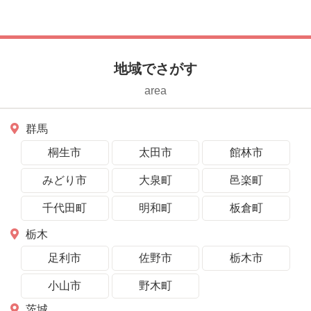
地域でさがす
area
群馬
桐生市
太田市
館林市
みどり市
大泉町
邑楽町
千代田町
明和町
板倉町
栃木
足利市
佐野市
栃木市
小山市
野木町
茨城