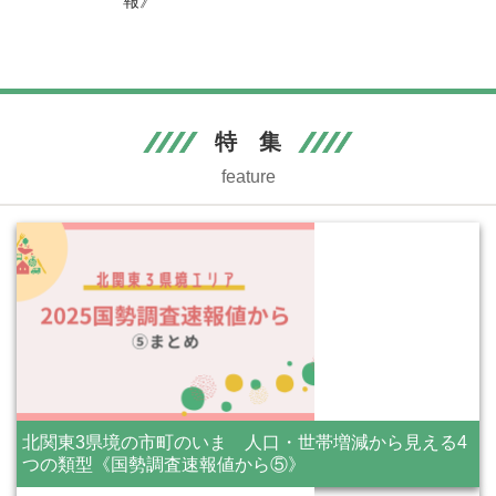
報》
特 集
feature
北関東3県境の市町のいま 人口・世帯増減から見える4
つの類型《国勢調査速報値から⑤》