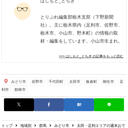
はしもと_とちぎ
とりぷれ編集部栃木支部（下野新聞
社）。主に栃木県内（足利市、佐野市、
栃木市、小山市、野木町）の情報の取
材・編集をしています。小山市生まれ。
>>> はしもと_とちぎ
の記事をもっと読む
みどり市
佐野市
千代田町
太田市
板倉町
桐生市
足
利市
館林市
トップ
地域別
群馬
みどり市
太田・足利エリアの週末おで