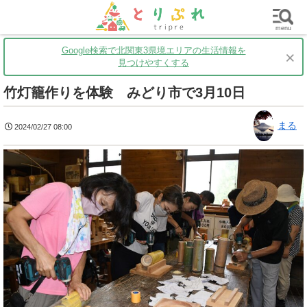
群馬
栃木
茨城
グルメ
買い物
遊ぶ
子育て
menu
Google検索で北関東3県境エリアの生活情報を
×
見つけやすくする
竹灯籠作りを体験 みどり市で3月10日
まる
2024/02/27 08:00