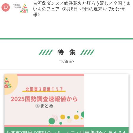
古河盆ダンス／線香花火と灯ろう流し／全国うま
いものフェア《8月8日～9日の週末おでかけ情
報》
特 集
feature
北関東3県境の市町のいま 人口・世帯増減から見える4