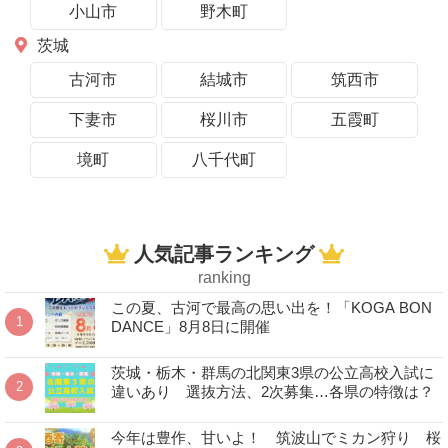
小山市
野木町
茨城
古河市
結城市
筑西市
下妻市
桜川市
五霞町
境町
八千代町
人気記事ランキング
ranking
この夏、古河で最高の思い出を！「KOGA BON
DANCE」8月8日に開催
茨城・栃木・群馬の北関東3県の公立高校入試に
違いあり 選抜方法、2次募集…各県の特徴は？
今年は豊作、甘いよ！ 筑波山でミカン狩り 桜