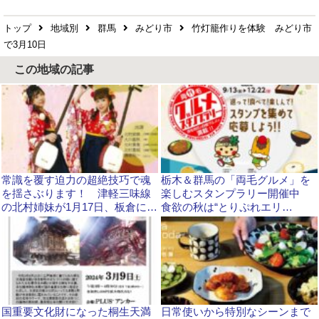
トップ
地域別
群馬
みどり市
竹灯籠作りを体験 みどり市
で3月10日
この地域の記事
常識を覆す迫力の超絶技巧で魂
栃木＆群馬の「両毛グルメ」を
を揺さぶります！ 津軽三味線
楽しむスタンプラリー開催中
の北村姉妹が1月17日、板倉に登
食欲の秋は“とりぷれエリ
場！！ 和楽器ユニット和響が
ア“で！
コンサート
国重要文化財になった桐生天満
日常使いから特別なシーンまで