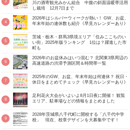
川の酒寄観光みかん組合 中腹の斜面温暖帯活用
し栽培 12月7日まで
2026年はシルバーウィークが熱い！ GW、お盆、
年末年始の連休数も紹介《早見カレンダーあり》
茨城・栃木・群馬3県境エリア「住みここちのい
い街」2025年版ランキング 1位は？躍進した市
町も
2026年のお盆休みはいつ混む？ 北関東3県周辺の
高速道路の渋滞予測区間＆時間帯一覧
2025年のGW、お盆、年末年始は何連休？ 祝日・
休日をまとめてチェック《早見カレンダーあり》
足利花火大会がいよいよ8月1日夜に開催！ 観覧
エリア、駐車場などの情報をまとめました
2028年茨城県八千代町に開校する「八千代中学
校」 現在、校章デザインを大募集中です！