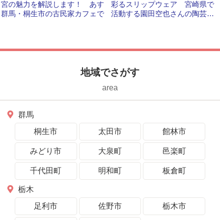
宮の魅力を解説します！ あす
彩るスリップウェア 宮崎県で
群馬・桐生市の古民家カフェで
活動する園田空也さんの陶芸展
が桐生市で開催中です
地域でさがす
area
群馬
桐生市
太田市
館林市
みどり市
大泉町
邑楽町
千代田町
明和町
板倉町
栃木
足利市
佐野市
栃木市