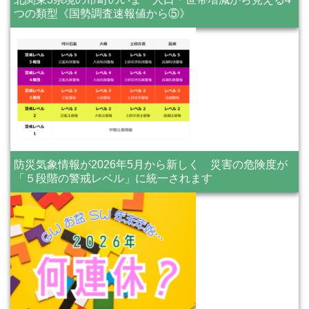
つの類型《国勢調査速報値から⑤》
防災気象情報が2026年5月から新しく 災害の危険度が
「５段階の警戒レベル」に統一されます