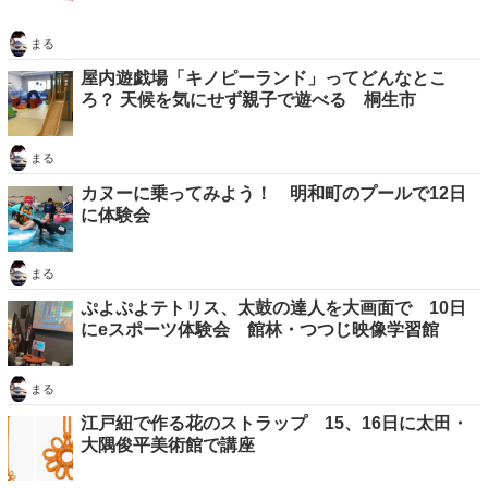
まる
屋内遊戯場「キノピーランド」ってどんなとこ
ろ？ 天候を気にせず親子で遊べる 桐生市
まる
カヌーに乗ってみよう！ 明和町のプールで12日
に体験会
まる
ぷよぷよテトリス、太鼓の達人を大画面で 10日
にeスポーツ体験会 館林・つつじ映像学習館
まる
江戸紐で作る花のストラップ 15、16日に太田・
大隅俊平美術館で講座