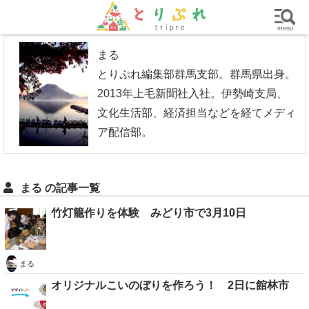
群馬
栃木
茨城
グルメ
買い物
遊ぶ
子育て
menu
まる
とりぷれ編集部群馬支部。群馬県出身。
2013年上毛新聞社入社。伊勢崎支局、
文化生活部、経済担当などを経てメディ
ア配信部。
まる の記事一覧
竹灯籠作りを体験 みどり市で3月10日
まる
オリジナルこいのぼりを作ろう！ 2日に館林市