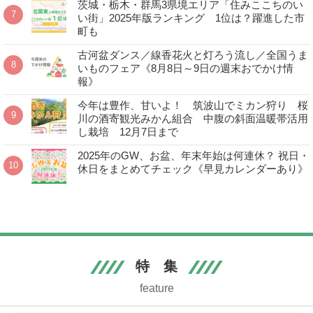
茨城・栃木・群馬3県境エリア「住みここちのい
い街」2025年版ランキング 1位は？躍進した市
町も
古河盆ダンス／線香花火と灯ろう流し／全国うま
いものフェア《8月8日～9日の週末おでかけ情
報》
今年は豊作、甘いよ！ 筑波山でミカン狩り 桜
川の酒寄観光みかん組合 中腹の斜面温暖帯活用
し栽培 12月7日まで
2025年のGW、お盆、年末年始は何連休？ 祝日・
休日をまとめてチェック《早見カレンダーあり》
特 集
feature