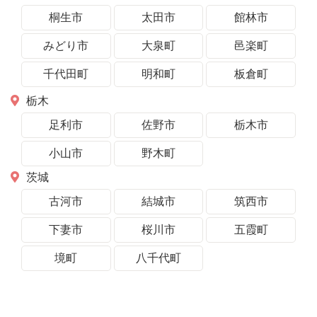
桐生市
太田市
館林市
みどり市
大泉町
邑楽町
千代田町
明和町
板倉町
栃木
足利市
佐野市
栃木市
小山市
野木町
茨城
古河市
結城市
筑西市
下妻市
桜川市
五霞町
境町
八千代町