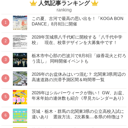
人気記事ランキング
ranking
この夏、古河で最高の思い出を！「KOGA BON
DANCE」8月8日に開催
2028年茨城県八千代町に開校する「八千代中学
校」 現在、校章デザインを大募集中です！
栃木市中心部の巴波川で8月8日「線香花火と灯ろ
う流し」 同時開催イベントも
2026年のお盆休みはいつ混む？ 北関東3県周辺の
高速道路の渋滞予測区間＆時間帯一覧
2026年はシルバーウィークが熱い！ GW、お盆、
年末年始の連休数も紹介《早見カレンダーあり》
茨城・栃木・群馬の北関東3県の公立高校入試に
違いあり 選抜方法、2次募集…各県の特徴は？