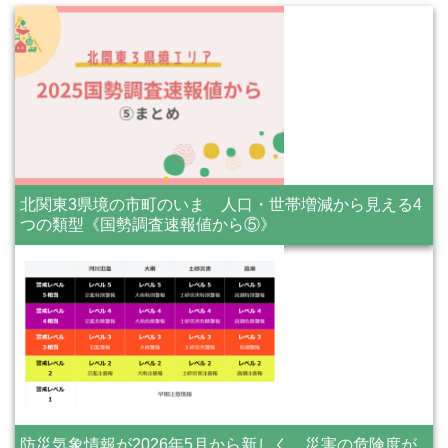
北関東3県境の市町のいま 人口・世帯増減から見える4
つの類型《国勢調査速報値から⑤》
防災気象情報が2026年5月から新しく 災害の危険度が