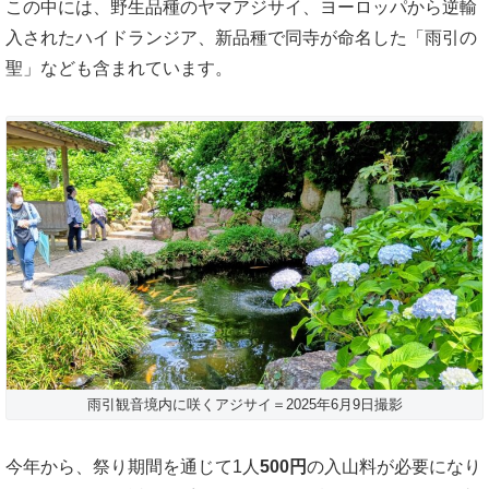
この中には、野生品種のヤマアジサイ、ヨーロッパから逆輸
入されたハイドランジア、新品種で同寺が命名した「雨引の
聖」なども含まれています。
雨引観音境内に咲くアジサイ＝2025年6月9日撮影
今年から、祭り期間を通じて1人
500円
の入山料が必要になり