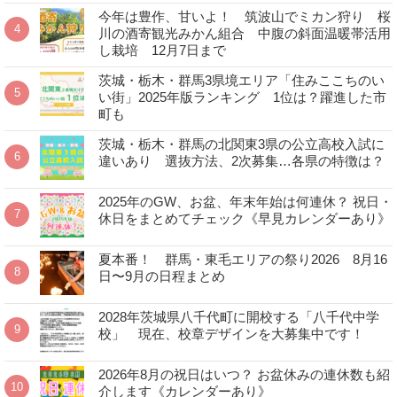
今年は豊作、甘いよ！ 筑波山でミカン狩り 桜
川の酒寄観光みかん組合 中腹の斜面温暖帯活用
し栽培 12月7日まで
茨城・栃木・群馬3県境エリア「住みここちのい
い街」2025年版ランキング 1位は？躍進した市
町も
茨城・栃木・群馬の北関東3県の公立高校入試に
違いあり 選抜方法、2次募集…各県の特徴は？
2025年のGW、お盆、年末年始は何連休？ 祝日・
休日をまとめてチェック《早見カレンダーあり》
夏本番！ 群馬・東毛エリアの祭り2026 8月16
日〜9月の日程まとめ
2028年茨城県八千代町に開校する「八千代中学
校」 現在、校章デザインを大募集中です！
2026年8月の祝日はいつ？ お盆休みの連休数も紹
介します《カレンダーあり》