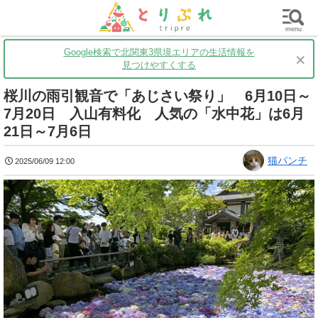
群馬
栃木
茨城
グルメ
買い物
遊ぶ
子育て
menu
Google検索で北関東3県境エリアの生活情報を
×
見つけやすくする
桜川の雨引観音で「あじさい祭り」 6月10日～
7月20日 入山有料化 人気の「水中花」は6月
21日～7月6日
猫パンチ
2025/06/09 12:00