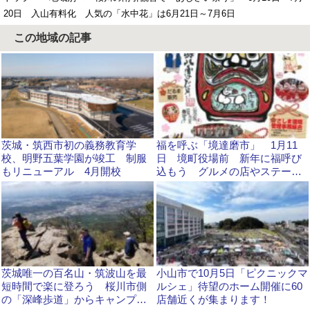
20日 入山有料化 人気の「水中花」は6月21日～7月6日
この地域の記事
茨城・筑西市初の義務教育学
福を呼ぶ「境達磨市」 1月11
校、明野五葉学園が竣工 制服
日 境町役場前 新年に福呼び
もリニューアル 4月開校
込もう グルメの店やステージ
イベントなど多彩に
茨城唯一の百名山・筑波山を最
小山市で10月5日「ピクニックマ
短時間で楽に登ろう 桜川市側
ルシェ」待望のホーム開催に60
の「深峰歩道」からキャンプ場
店舗近くが集まります！