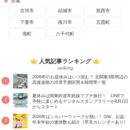
茨城
古河市
結城市
筑西市
下妻市
桜川市
五霞町
境町
八千代町
人気記事ランキング
ranking
2026年のお盆休みはいつ混む？ 北関東3県周辺の
高速道路の渋滞予測区間＆時間帯一覧
夏休みは関東鉄道常総線でプチ旅行！ LINEで
手軽に楽しめるデジタルスタンプラリーが8月1日
からスタート
2026年はシルバーウィークが熱い！ GW、お盆、
年末年始の連休数も紹介《早見カレンダーあり》