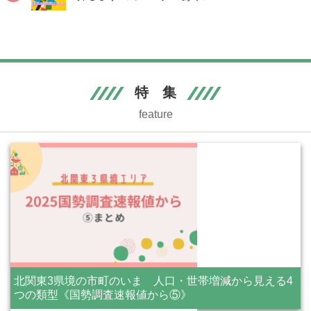
特 集
feature
北関東3県境の市町のいま 人口・世帯増減から見える4
つの類型《国勢調査速報値から⑤》