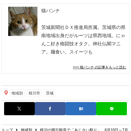
猫パンチ
茨城新聞社ＤＸ推進局所属。茨城県の県
南地域出身だがルーツは県西地域。にゃ
んこ好き格闘技オタク。神社仏閣マニ
ア。麺食い。スイーツも
>>> 猫パンチ
の記事をもっと読む
地域別
桜川市
茨城
トップ
地域別
桜川の雨引観音で「あじさい祭り」 6月10日～7月