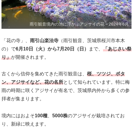
雨引観音境内の池に浮かぶアジサイの花＝2024年6月
「花の寺」、
雨引山楽法寺
（雨引観音、茨城県桜川市本木
の）で
6月10日（火）から7月20日（日）
まで、
「あじさい祭
り」
が開催されます。
古くから信仰を集めてきた雨引観音は、
桜、ツツジ、ボタ
ン、アジサイなど、花の名所
として知られています。特に梅
雨の時期に咲くアジサイが有名で、茨城県内外から多くの参
拝者が集まります。
境内にはおよそ
100種
、
5000株
のアジサイが栽培されてお
り、新緑に映えます。