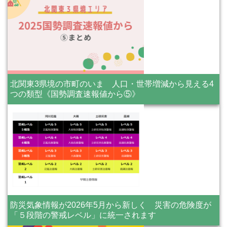
北関東3県境の市町のいま 人口・世帯増減から見える4
つの類型《国勢調査速報値から⑤》
防災気象情報が2026年5月から新しく 災害の危険度が
「５段階の警戒レベル」に統一されます