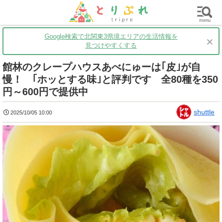
群馬
栃木
茨城
グルメ
買い物
遊ぶ
子育て
menu
Google検索で北関東3県境エリアの生活情報を
×
見つけやすくする
館林のクレープハウスあべにゅーは｢皮｣が自
慢！ ｢ホッとする味｣と評判です 全80種を350
円～600円で提供中
shuttle
2025/10/05 10:00