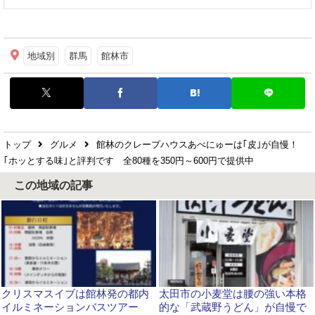
地域別
群馬
館林市
トップ
グルメ
館林のクレープハウスあべにゅーは｢皮｣が自慢！
｢ホッとする味｣と評判です 全80種を350円～600円で提供中
この地域の記事
クリスマスイブは館林発の都内
太田市の小麦堂は腰の強い本格
イルミネーションバスツアー
的な「武蔵野うどん」が自慢で