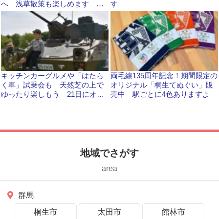
へ 浅草散策も楽しめます
す
【残りわずか】
キッチンカーグルメや「はたら
両毛線135周年記念！期間限定の
く車」試乗会も 天然芝の上で
オリジナル「桐生てぬぐい」販
ゆったり楽しもう 21日にオー
売中 駅ごとに4色ありますよ
サムフェス（邑楽）
地域でさがす
area
群馬
桐生市
太田市
館林市