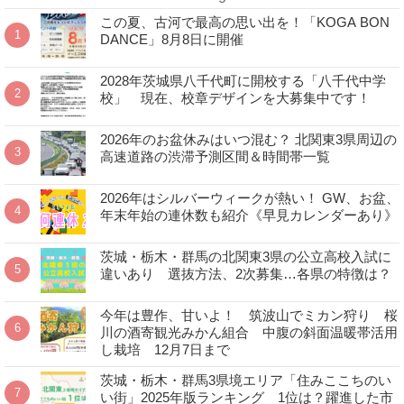
この夏、古河で最高の思い出を！「KOGA BON
DANCE」8月8日に開催
2028年茨城県八千代町に開校する「八千代中学
校」 現在、校章デザインを大募集中です！
2026年のお盆休みはいつ混む？ 北関東3県周辺の
高速道路の渋滞予測区間＆時間帯一覧
2026年はシルバーウィークが熱い！ GW、お盆、
年末年始の連休数も紹介《早見カレンダーあり》
茨城・栃木・群馬の北関東3県の公立高校入試に
違いあり 選抜方法、2次募集…各県の特徴は？
今年は豊作、甘いよ！ 筑波山でミカン狩り 桜
川の酒寄観光みかん組合 中腹の斜面温暖帯活用
し栽培 12月7日まで
茨城・栃木・群馬3県境エリア「住みここちのい
い街」2025年版ランキング 1位は？躍進した市