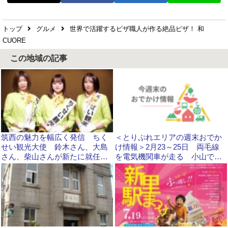
トップ
グルメ
世界で活躍するピザ職人が作る絶品ピザ！ 和
CUORE
この地域の記事
筑西の魅力を幅広く発信 ちく
＜とりぷれエリアの週末おでか
せい観光大使 鈴木さん、大島
け情報＞2月23～25日 両毛線
さん、柴山さんが新たに就任
を電気機関車が走る 小山では
茨城
恒例マルシェ