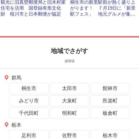
観光に旧真壁郵便局と旧木村家
桐生市の新里駅前が熱く盛り上
住宅を活用 国登録有形文化
がります！ ７月19日に「新里
財 桜川市と日本郵便が協定
駅フェス」 地元グルメが集ま
り、大人も子どもも楽しめるイ
ベントです
地域でさがす
area
群馬
桐生市
太田市
館林市
みどり市
大泉町
邑楽町
千代田町
明和町
板倉町
栃木
足利市
佐野市
栃木市