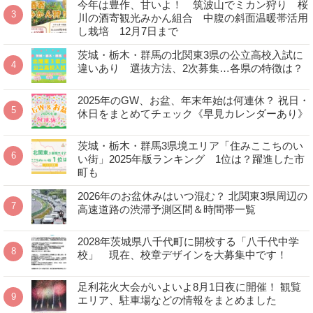
今年は豊作、甘いよ！ 筑波山でミカン狩り 桜
川の酒寄観光みかん組合 中腹の斜面温暖帯活用
し栽培 12月7日まで
茨城・栃木・群馬の北関東3県の公立高校入試に
違いあり 選抜方法、2次募集…各県の特徴は？
2025年のGW、お盆、年末年始は何連休？ 祝日・
休日をまとめてチェック《早見カレンダーあり》
茨城・栃木・群馬3県境エリア「住みここちのい
い街」2025年版ランキング 1位は？躍進した市
町も
2026年のお盆休みはいつ混む？ 北関東3県周辺の
高速道路の渋滞予測区間＆時間帯一覧
2028年茨城県八千代町に開校する「八千代中学
校」 現在、校章デザインを大募集中です！
足利花火大会がいよいよ8月1日夜に開催！ 観覧
エリア、駐車場などの情報をまとめました