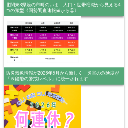
北関東3県境の市町のいま 人口・世帯増減から見える4
つの類型《国勢調査速報値から⑤》
防災気象情報が2026年5月から新しく 災害の危険度が
「５段階の警戒レベル」に統一されます