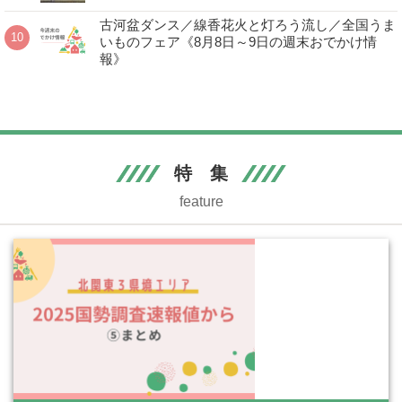
古河盆ダンス／線香花火と灯ろう流し／全国うま
いものフェア《8月8日～9日の週末おでかけ情
報》
特 集
feature