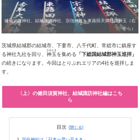
健田須賀神社、結城諏訪神社、宗任神社、東蕗田天満社の神玉（右
から）
茨城県結城郡の結城市、下妻市、八千代町、常総市に鎮座す
かみたま
る神社九社を回り、
神玉
を集める
「下総国結城郡神玉巡拝」
の続きになります。今回はとりぷれエリアの4社を巡拝しま
す。
〈上〉の健田須賀神社、結城諏訪神社編はこち
ら
目次
宗任神社は「日本一早い豆まき」