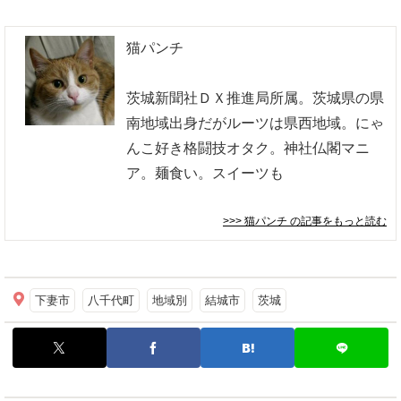
猫パンチ
茨城新聞社ＤＸ推進局所属。茨城県の県
南地域出身だがルーツは県西地域。にゃ
んこ好き格闘技オタク。神社仏閣マニ
ア。麺食い。スイーツも
>>> 猫パンチ
の記事をもっと読む
下妻市
八千代町
地域別
結城市
茨城