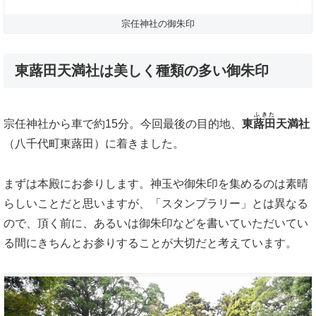
宗任神社の御朱印
東蕗田天満社は美しく種類の多い御朱印
ふきた
宗任神社から車で約15分。今回最後の目的地、
東
蕗田
天満社
（八千代町東蕗田）に着きました。
まずは本殿にお参りします。神玉や御朱印を集めるのは素晴
らしいことだと思いますが、「スタンプラリー」とは異なる
ので、頂く前に、あるいは御朱印などを書いていただいてい
る間にきちんとお参りすることが大切だと考えています。