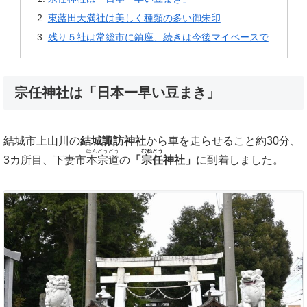
東蕗田天満社は美しく種類の多い御朱印
残り５社は常総市に鎮座、続きは今後マイペースで
宗任神社は「日本一早い豆まき」
結城市上山川の
結城諏訪神社
から車を走らせること約30分、
ほんどうどう
むねとう
3カ所目、下妻市
本宗道
の
「
宗任
神社」
に到着しました。