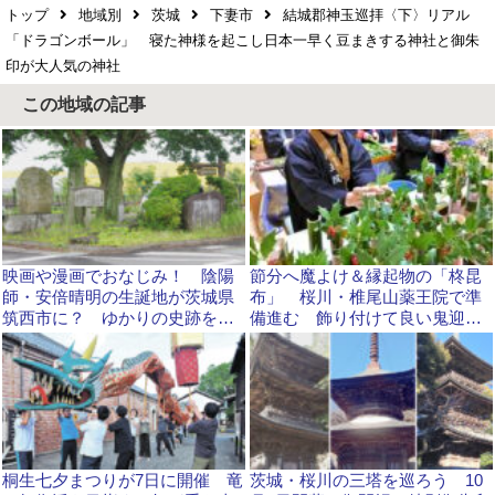
トップ
地域別
茨城
下妻市
結城郡神玉巡拝〈下〉リアル
「ドラゴンボール」 寝た神様を起こし日本一早く豆まきする神社と御朱
印が大人気の神社
この地域の記事
映画や漫画でおなじみ！ 陰陽
節分へ魔よけ＆縁起物の「柊昆
師・安倍晴明の生誕地が茨城県
布」 桜川・椎尾山薬王院で準
筑西市に？ ゆかりの史跡を巡
備進む 飾り付けて良い鬼迎え
ってみました
る 1月20日から限定販売
桐生七夕まつりが7日に開催 竜
茨城・桜川の三塔を巡ろう 10