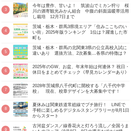
今年は豊作、甘いよ！ 筑波山でミカン狩り 桜
川の酒寄観光みかん組合 中腹の斜面温暖帯活用
し栽培 12月7日まで
茨城・栃木・群馬3県境エリア「住みここちのい
い街」2025年版ランキング 1位は？躍進した市
町も
茨城・栃木・群馬の北関東3県の公立高校入試に
違いあり 選抜方法、2次募集…各県の特徴は？
2025年のGW、お盆、年末年始は何連休？ 祝日・
休日をまとめてチェック《早見カレンダーあり》
2028年茨城県八千代町に開校する「八千代中学
校」 現在、校章デザインを大募集中です！
夏休みは関東鉄道常総線でプチ旅行！ LINEで
手軽に楽しめるデジタルスタンプラリーが8月1日
からスタート
古河盆ダンス／線香花火と灯ろう流し／全国うま