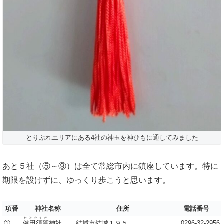
とりぷれエリアにある4社の神玉を神ひもに通してみました
あと５社（⑤～⑨）は全て常総市内に鎮座しています。特に
期限を設けずに、ゆっくり歩こうと思います。
項番
神社名称
住所
電話番号
たけだすが
①
健田須賀
神社
結城市結城１９５
0296-32-2956