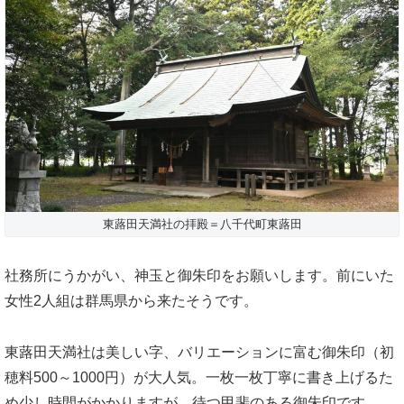
東蕗田天満社の拝殿＝八千代町東蕗田
社務所にうかがい、神玉と御朱印をお願いします。前にいた
女性2人組は群馬県から来たそうです。
東蕗田天満社は美しい字、バリエーションに富む御朱印（初
穂料500～1000円）が大人気。一枚一枚丁寧に書き上げるた
め少し時間がかかりますが、待つ甲斐のある御朱印です。