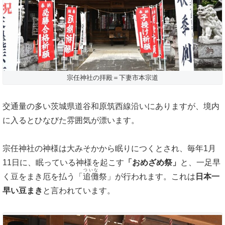
宗任神社の拝殿＝下妻市本宗道
交通量の多い茨城県道谷和原筑西線沿いにありますが、境内
に入るとひなびた雰囲気が漂います。
宗任神社の神様は大みそかから眠りにつくとされ、毎年1月
11日に、眠っている神様を起こす
「おめざめ祭」
と、一足早
ついな
く豆をまき厄を払う「
追儺
祭」が行われます。これは
日本一
早い豆まき
と言われています。