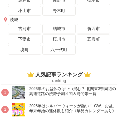
足利市
佐野市
栃木市
小山市
野木町
茨城
古河市
結城市
筑西市
下妻市
桜川市
五霞町
境町
八千代町
人気記事ランキング
ranking
2026年のお盆休みはいつ混む？ 北関東3県周辺の
高速道路の渋滞予測区間＆時間帯一覧
2026年はシルバーウィークが熱い！ GW、お盆、
年末年始の連休数も紹介《早見カレンダーあり》