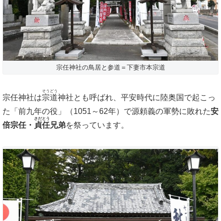
宗任神社の鳥居と参道＝下妻市本宗道
そうどう
宗任神社は
宗道
神社とも呼ばれ、平安時代に陸奥国で起こっ
た「前九年の役」（1051～62年）で源頼義の軍勢に敗れた
安
さだとう
倍宗任・
貞任
兄弟
を祭っています。