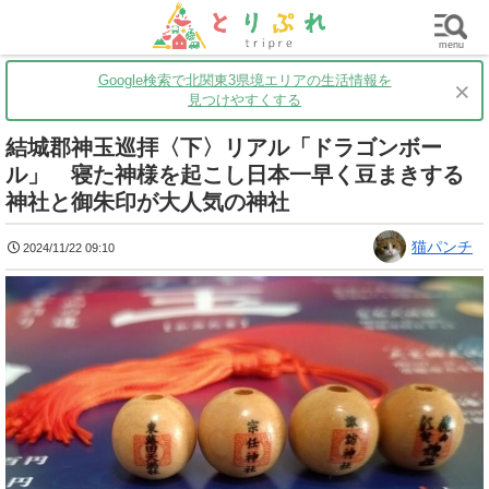
群馬
栃木
茨城
グルメ
買い物
遊ぶ
子育て
menu
Google検索で北関東3県境エリアの生活情報を
×
見つけやすくする
結城郡神玉巡拝〈下〉リアル「ドラゴンボー
ル」 寝た神様を起こし日本一早く豆まきする
神社と御朱印が大人気の神社
猫パンチ
2024/11/22 09:10