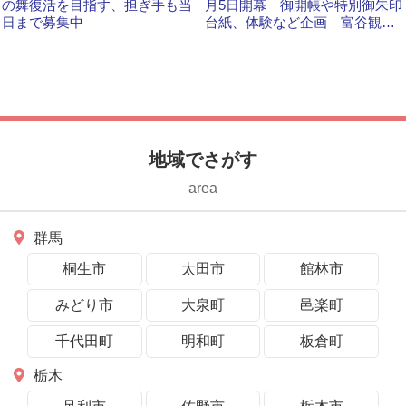
の舞復活を目指す、担ぎ手も当
月5日開幕 御開帳や特別御朱印
日まで募集中
台紙、体験など企画 富谷観
音・雨引観音・椎尾薬師
地域でさがす
area
群馬
桐生市
太田市
館林市
みどり市
大泉町
邑楽町
千代田町
明和町
板倉町
栃木