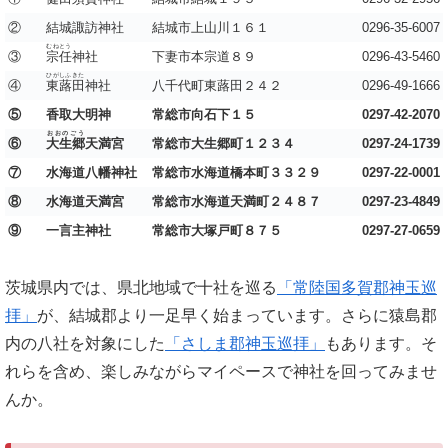
②
結城諏訪神社
結城市上山川１６１
0296-35-6007
むねとう
③
宗任
神社
下妻市本宗道８９
0296-43-5460
ひがしふきた
④
東蕗田
神社
八千代町東蕗田２４２
0296-49-1666
⑤
香取大明神
常総市向石下１５
0297-42-2070
おおのごう
⑥
大生郷
天満宮
常総市大生郷町１２３４
0297-24-1739
⑦
水海道八幡神社
常総市水海道橋本町３３２９
0297-22-0001
⑧
水海道天満宮
常総市水海道天満町２４８７
0297-23-4849
⑨
一言主神社
常総市大塚戸町８７５
0297-27-0659
茨城県内では、県北地域で十社を巡る
「常陸国多賀郡神玉巡
拝」
が、結城郡より一足早く始まっています。さらに猿島郡
内の八社を対象にした
「さしま郡神玉巡拝」
もあります。そ
れらを含め、楽しみながらマイペースで神社を回ってみませ
んか。