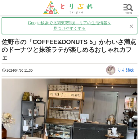
群馬
栃木
茨城
グルメ
買い物
遊ぶ
子育て
menu
Google検索で北関東3県境エリアの生活情報を
×
見つけやすくする
佐野市の「COFFEE&DONUTS 5」かわいさ満点
のドーナツと抹茶ラテが楽しめるおしゃれカフ
ェ
りん姉妹
2024/04/30 11:30