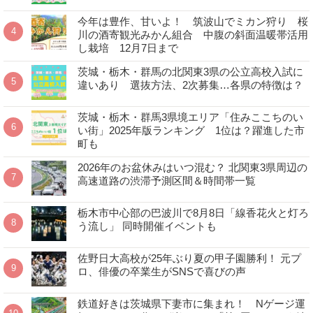
今年は豊作、甘いよ！ 筑波山でミカン狩り 桜
川の酒寄観光みかん組合 中腹の斜面温暖帯活用
し栽培 12月7日まで
茨城・栃木・群馬の北関東3県の公立高校入試に
違いあり 選抜方法、2次募集…各県の特徴は？
茨城・栃木・群馬3県境エリア「住みここちのい
い街」2025年版ランキング 1位は？躍進した市
町も
2026年のお盆休みはいつ混む？ 北関東3県周辺の
高速道路の渋滞予測区間＆時間帯一覧
栃木市中心部の巴波川で8月8日「線香花火と灯ろ
う流し」 同時開催イベントも
佐野日大高校が25年ぶり夏の甲子園勝利！ 元プ
ロ、俳優の卒業生がSNSで喜びの声
鉄道好きは茨城県下妻市に集まれ！ Nゲージ運