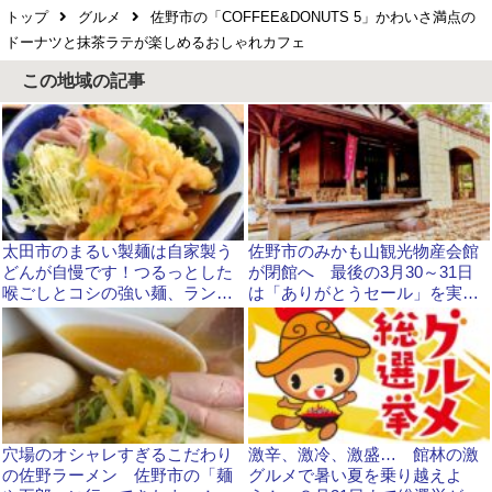
トップ
グルメ
佐野市の「COFFEE&DONUTS 5」かわいさ満点の
ドーナツと抹茶ラテが楽しめるおしゃれカフェ
この地域の記事
太田市のまるい製麺は自家製う
佐野市のみかも山観光物産会館
どんが自慢です！つるっとした
が閉館へ 最後の3月30～31日
喉ごしとコシの強い麺、ランチ
は「ありがとうセール」を実施
にいかが？
します
穴場のオシャレすぎるこだわり
激辛、激冷、激盛… 館林の激
の佐野ラーメン 佐野市の「麺
グルメで暑い夏を乗り越えよ