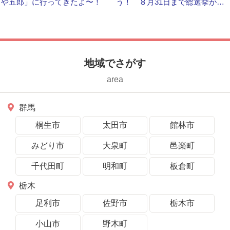
や五郎」に行ってきたよ〜！
う！ ８月31日まで総選挙が開
かれています
地域でさがす
area
群馬
桐生市
太田市
館林市
みどり市
大泉町
邑楽町
千代田町
明和町
板倉町
栃木
足利市
佐野市
栃木市
小山市
野木町