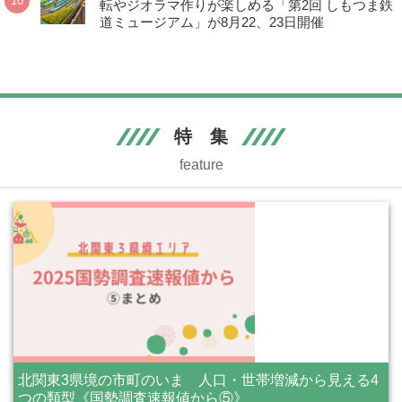
転やジオラマ作りが楽しめる「第2回 しもつま鉄
道ミュージアム」が8月22、23日開催
特 集
feature
北関東3県境の市町のいま 人口・世帯増減から見える4
つの類型《国勢調査速報値から⑤》