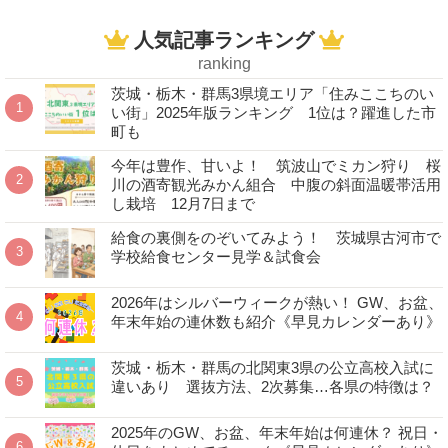
人気記事ランキング
ranking
茨城・栃木・群馬3県境エリア「住みここちのい
い街」2025年版ランキング 1位は？躍進した市
町も
今年は豊作、甘いよ！ 筑波山でミカン狩り 桜
川の酒寄観光みかん組合 中腹の斜面温暖帯活用
し栽培 12月7日まで
給食の裏側をのぞいてみよう！ 茨城県古河市で
学校給食センター見学＆試食会
2026年はシルバーウィークが熱い！ GW、お盆、
年末年始の連休数も紹介《早見カレンダーあり》
茨城・栃木・群馬の北関東3県の公立高校入試に
違いあり 選抜方法、2次募集…各県の特徴は？
2025年のGW、お盆、年末年始は何連休？ 祝日・