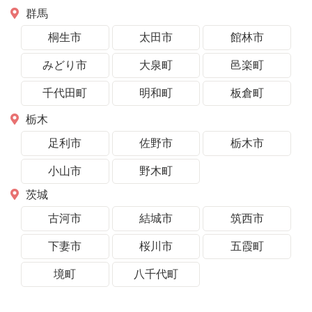
群馬
桐生市
太田市
館林市
みどり市
大泉町
邑楽町
千代田町
明和町
板倉町
栃木
足利市
佐野市
栃木市
小山市
野木町
茨城
古河市
結城市
筑西市
下妻市
桜川市
五霞町
境町
八千代町