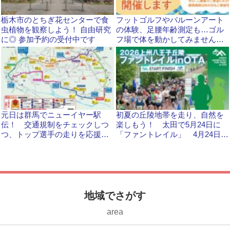
栃木市のとちぎ花センターで食
フットゴルフやバルーンアート
虫植物を観察しよう！ 自由研究
の体験、足腰年齢測定も…ゴル
に◎ 参加予約の受付中です
フ場で体を動かしてみません
か？ 板倉町で7月21日に健康イ
ベントが開かれます！
元日は群馬でニューイヤー駅
初夏の丘陵地帯を走り、自然を
伝！ 交通規制をチェックしつ
楽しもう！ 太田で5月24日に
つ、トップ選手の走りを応援し
「ファントレイル」 4月24日ま
よう
でエントリー受付中です
地域でさがす
area