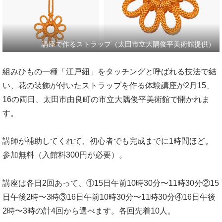
講座で作るストラップ（太田市立大隅俊平美術館提供）
組みひもの一種「江戸紐」をタッチングと呼ばれる技法で結
い、花の装飾が付いたストラップを作る体験講座が2月15、
16の両日、太田市由良町の市立大隅俊平美術館で開かれま
す。
講師が補助してくれて、初心者でも完成までに1時間ほど。
参加無料（入館料300円が必要）。
講座は各日2回あって、①15日午前10時30分〜11時30分②15
日午後2時〜3時③16日午前10時30分〜11時30分④​16日午後
2時〜3時の計4回から選べます。各回先着10人。