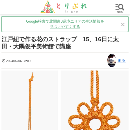
群馬
栃木
茨城
グルメ
買い物
遊ぶ
子育て
menu
Google検索で北関東3県境エリアの生活情報を
×
見つけやすくする
江戸紐で作る花のストラップ 15、16日に太
田・大隅俊平美術館で講座
まる
2024/02/06 08:00