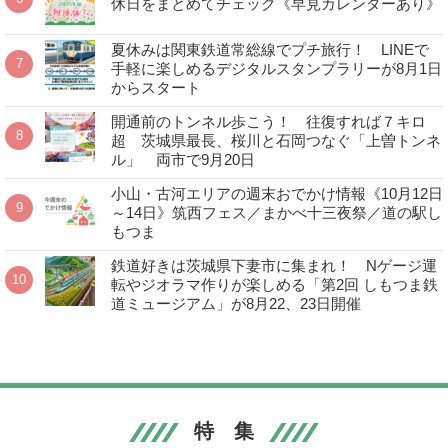
休日をまとめてチェック《早見カレンダーあり》
夏休みは関東鉄道常総線でプチ旅行！ LINEで
手軽に楽しめるデジタルスタンプラリーが8月1日
からスタート
開通前のトンネル歩こう！ 往復すれば７キロ
超 茨城県最長、桜川と石岡つなぐ「上曽トンネ
ル」 両市で9月20日
小山・古河エリアの週末おでかけ情報《10月12日
～14日》筑西フェス／まかべ十三夜祭／道の駅し
もつま
鉄道好きは茨城県下妻市に集まれ！ Nゲージ運
転やジオラマ作りが楽しめる「第2回 しもつま鉄
道ミュージアム」が8月22、23日開催
特 集