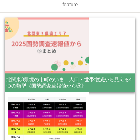
feature
北関東3県境の市町のいま 人口・世帯増減から見える4
つの類型《国勢調査速報値から⑤》