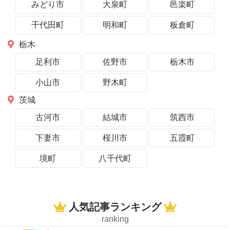
みどり市
大泉町
邑楽町
千代田町
明和町
板倉町
栃木
足利市
佐野市
栃木市
小山市
野木町
茨城
古河市
結城市
筑西市
下妻市
桜川市
五霞町
境町
八千代町
人気記事ランキング
ranking