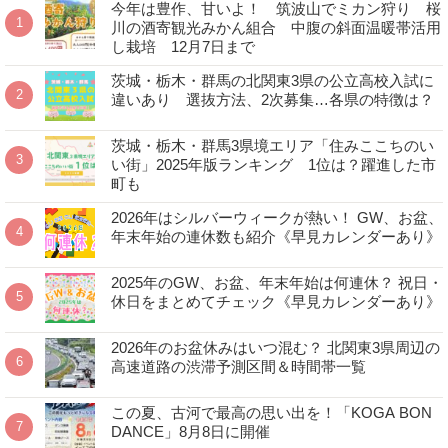
今年は豊作、甘いよ！ 筑波山でミカン狩り 桜
川の酒寄観光みかん組合 中腹の斜面温暖帯活用
し栽培 12月7日まで
茨城・栃木・群馬の北関東3県の公立高校入試に
違いあり 選抜方法、2次募集…各県の特徴は？
茨城・栃木・群馬3県境エリア「住みここちのい
い街」2025年版ランキング 1位は？躍進した市
町も
2026年はシルバーウィークが熱い！ GW、お盆、
年末年始の連休数も紹介《早見カレンダーあり》
2025年のGW、お盆、年末年始は何連休？ 祝日・
休日をまとめてチェック《早見カレンダーあり》
2026年のお盆休みはいつ混む？ 北関東3県周辺の
高速道路の渋滞予測区間＆時間帯一覧
この夏、古河で最高の思い出を！「KOGA BON
DANCE」8月8日に開催