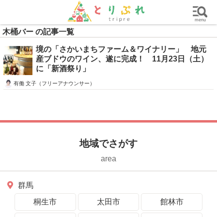
群馬
栃木
茨城
グルメ
買い物
遊ぶ
子育て
menu
木桶バー の記事一覧
境の「さかいまちファーム＆ワイナリー」 地元
産ブドウのワイン、遂に完成！ 11月23日（土）
に「新酒祭り」
有働 文子（フリーアナウンサー）
地域でさがす
area
群馬
桐生市
太田市
館林市