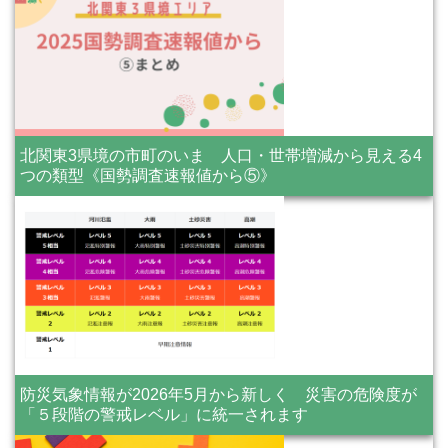
北関東3県境の市町のいま 人口・世帯増減から見える4
つの類型《国勢調査速報値から⑤》
防災気象情報が2026年5月から新しく 災害の危険度が
「５段階の警戒レベル」に統一されます