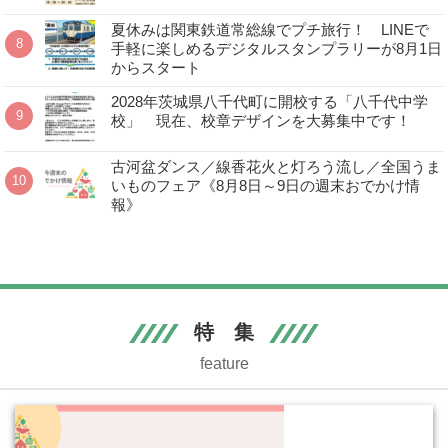
夏休みは関東鉄道常総線でプチ旅行！ LINEで
手軽に楽しめるデジタルスタンプラリーが8月1日
からスタート
2028年茨城県八千代町に開校する「八千代中学
校」 現在、校章デザインを大募集中です！
古河盆ダンス／線香花火と灯ろう流し／全国うま
いものフェア《8月8日～9日の週末おでかけ情
報》
特 集
feature