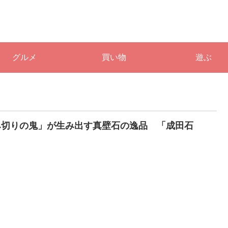
グルメ
買い物
遊ぶ
み切りの鬼」が生み出す真壁石の逸品 「成田石