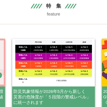
特 集
feature
増
防災気象情報が2026年5月から新しく
値
災害の危険度が「５段階の警戒レベル」
に統一されます