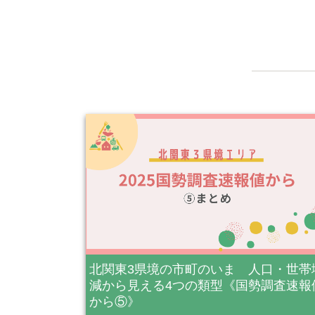
北関東3県境の市町のいま 人口・世帯
減から見える4つの類型《国勢調査速報
から⑤》