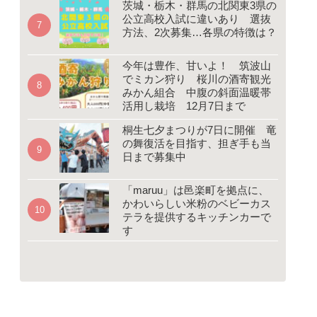
茨城・栃木・群馬の北関東3県の
公立高校入試に違いあり 選抜
方法、2次募集…各県の特徴は？
今年は豊作、甘いよ！ 筑波山
でミカン狩り 桜川の酒寄観光
みかん組合 中腹の斜面温暖帯
活用し栽培 12月7日まで
桐生七夕まつりが7日に開催 竜
の舞復活を目指す、担ぎ手も当
日まで募集中
「maruu」は邑楽町を拠点に、
かわいらしい米粉のベビーカス
テラを提供するキッチンカーで
す