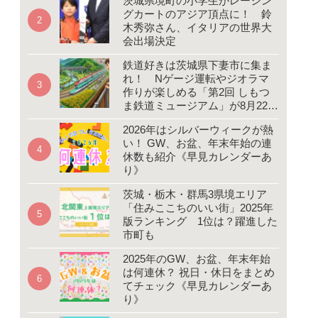
茨城県境町の小学生がレーシン
グカートのアジア頂点に！ 鈴
木秀弥さん、イタリアの世界大
会出場決定
鉄道好きは茨城県下妻市に集ま
れ！ Nゲージ運転やジオラマ
作りが楽しめる「第2回 しもつ
ま鉄道ミュージアム」が8月22、
23日開催
2026年はシルバーウィークが熱
い！ GW、お盆、年末年始の連
休数も紹介《早見カレンダーあ
り》
茨城・栃木・群馬3県境エリア
「住みここちのいい街」2025年
版ランキング 1位は？躍進した
市町も
2025年のGW、お盆、年末年始
は何連休？ 祝日・休日をまとめ
てチェック《早見カレンダーあ
り》