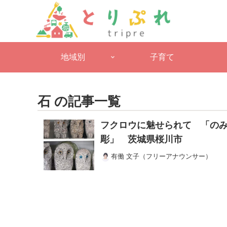
地域別
子育て
石 の記事一覧
フクロウに魅せられて 「の
彫」 茨城県桜川市
有働 文子（フリーアナウンサー）