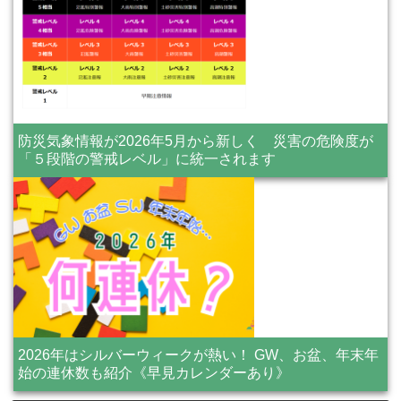
防災気象情報が2026年5月から新しく 災害の危険度が
「５段階の警戒レベル」に統一されます
2026年はシルバーウィークが熱い！ GW、お盆、年末年
始の連休数も紹介《早見カレンダーあり》