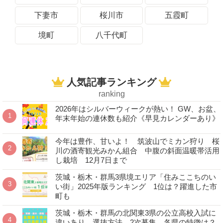
下妻市
桜川市
五霞町
境町
八千代町
人気記事ランキング
ranking
2026年はシルバーウィークが熱い！ GW、お盆、
年末年始の連休数も紹介《早見カレンダーあり》
今年は豊作、甘いよ！ 筑波山でミカン狩り 桜
川の酒寄観光みかん組合 中腹の斜面温暖帯活用
し栽培 12月7日まで
茨城・栃木・群馬3県境エリア「住みここちのい
い街」2025年版ランキング 1位は？躍進した市
町も
茨城・栃木・群馬の北関東3県の公立高校入試に
違いあり 選抜方法、2次募集…各県の特徴は？