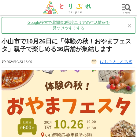
群馬
栃木
茨城
グルメ
買い物
遊ぶ
子育て
menu
Google検索で北関東3県境エリアの生活情報を
×
見つけやすくする
小山市で10月26日に「体験の秋！おやまフェス
タ」親子で楽しめる36店舗が集結します
はしもと_とちぎ
2024/10/23 15:00