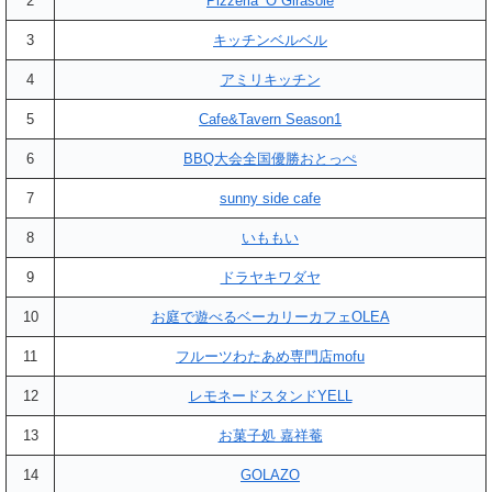
2
Pizzeria ‘O Girasole
3
キッチンベルベル
4
アミリキッチン
5
Cafe&Tavern Season1
6
BBQ大会全国優勝おとっぺ
7
sunny side cafe
8
いももい
9
ドラヤキワダヤ
10
お庭で遊べるベーカリーカフェOLEA
11
フルーツわたあめ専門店mofu
12
レモネードスタンドYELL
13
お菓子処 嘉祥菴
14
GOLAZO