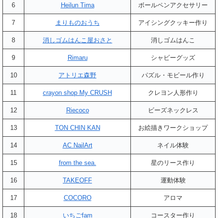
6
Heilun Tima
ボールペンアクセサリー
7
まりものおうち
アイシングクッキー作り
8
消しゴムはんこ屋おさと
消しゴムはんこ
9
Rimaru
シャビーグッズ
10
アトリエ森野
パズル・モビール作り
11
crayon shop My CRUSH
クレヨン人形作り
12
Riecoco
ビーズネックレス
13
TON CHIN KAN
お絵描きワークショップ
14
AC NailArt
ネイル体験
15
from the sea.
星のリース作り
16
TAKEOFF
運動体験
17
COCORO
アロマ
18
いちごfam
コースター作り