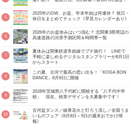
2025年のGW、お盆、年末年始は何連休？ 祝日・
休日をまとめてチェック《早見カレンダーあり》
2026年のお盆休みはいつ混む？ 北関東3県周辺の
高速道路の渋滞予測区間＆時間帯一覧
夏休みは関東鉄道常総線でプチ旅行！ LINEで
手軽に楽しめるデジタルスタンプラリーが8月1日
からスタート
この夏、古河で最高の思い出を！「KOGA BON
DANCE」8月8日に開催
2028年茨城県八千代町に開校する「八千代中学
校」 現在、校章デザインを大募集中です！
古河盆ダンス／線香花火と灯ろう流し／全国うま
いものフェア《8月8日～9日の週末おでかけ情
報》