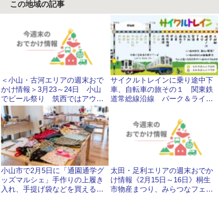
この地域の記事
＜小山・古河エリアの週末おで
サイクルトレインに乗り途中下
かけ情報＞3月23～24日 小山
車、自転車の旅その１ 関東鉄
でビール祭り 筑西ではアウト
道常総線沿線 パーク＆ライド
ドアイベント
で快適に
小山市で2月5日に「通園通学グ
太田・足利エリアの週末おでか
ッズマルシェ」手作りの上履き
け情報《2月15日～16日》桐生
入れ、手提げ袋などを買えるチ
市物産まつり、みらつなフェス
ャンスです
など