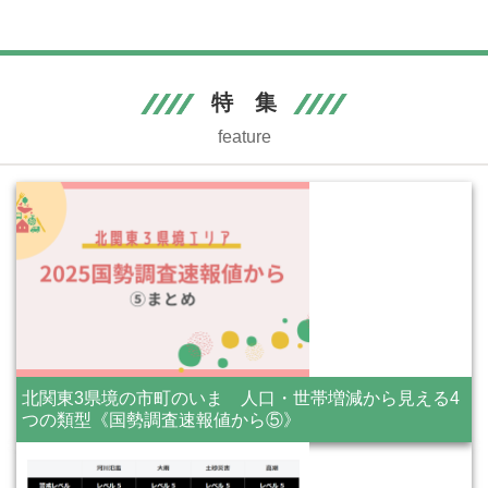
特 集
feature
北関東3県境の市町のいま 人口・世帯増減から見える4
つの類型《国勢調査速報値から⑤》