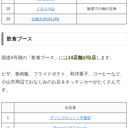
19
ぐるり小山
無償での物の交換
20
白鷗大学UN-UNI
飲食ブース
国道4号側の「飲食ブース」には
14店舗が出店
します。
ピザ、魯肉飯、フライドポテト、和洋菓子、コーヒーなど、
小山市周辺でおなじみのお店＆キッチンカーがたくさんで
す。
出店者
1
アソンブロッソ！宇都宮