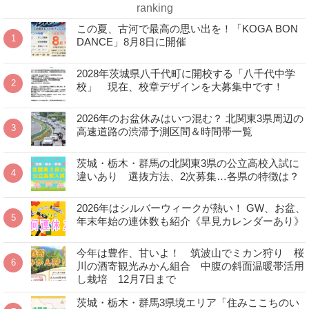
ranking
この夏、古河で最高の思い出を！「KOGA BON
DANCE」8月8日に開催
2028年茨城県八千代町に開校する「八千代中学
校」 現在、校章デザインを大募集中です！
2026年のお盆休みはいつ混む？ 北関東3県周辺の
高速道路の渋滞予測区間＆時間帯一覧
茨城・栃木・群馬の北関東3県の公立高校入試に
違いあり 選抜方法、2次募集…各県の特徴は？
2026年はシルバーウィークが熱い！ GW、お盆、
年末年始の連休数も紹介《早見カレンダーあり》
今年は豊作、甘いよ！ 筑波山でミカン狩り 桜
川の酒寄観光みかん組合 中腹の斜面温暖帯活用
し栽培 12月7日まで
茨城・栃木・群馬3県境エリア「住みここちのい