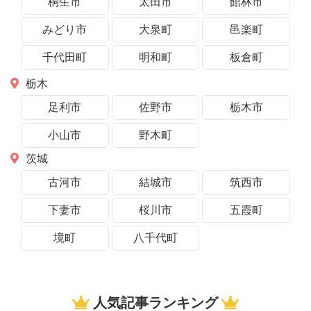
桐生市
太田市
館林市
みどり市
大泉町
邑楽町
千代田町
明和町
板倉町
栃木
足利市
佐野市
栃木市
小山市
野木町
茨城
古河市
結城市
筑西市
下妻市
桜川市
五霞町
境町
八千代町
人気記事ランキング