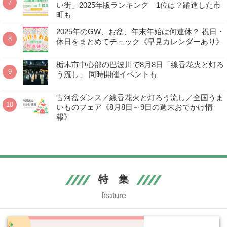
い街」2025年版ランキング 1位は？躍進した市
町も
2025年のGW、お盆、年末年始は何連休？ 祝日・
休日をまとめてチェック《早見カレンダーあり》
栃木市中心部の巴波川で8月8日「線香花火と灯ろ
う流し」 同時開催イベントも
古河盆ダンス／線香花火と灯ろう流し／全国うま
いものフェア《8月8日～9日の週末おでかけ情
報》
特 集
feature