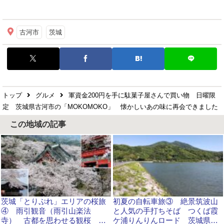
古河市
茨城
トップ
グルメ
軍資金200円を手に駄菓子屋さんで買い物 日曜限
定 茨城県古河市の「MOKOMOKO」 懐かしいあの味に再会できました
この地域の記事
茨城「とりぷれ」エリアの桜旅
初夏の自転車旅③ 絶景筑波山
④ 雨引観音（雨引山楽法
と人気の手打ちそば つくば霞
寺） 古都を思わせる観桜 桜
ケ浦りんりんロード 茨城県桜