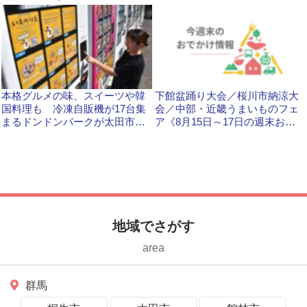
川市
川市
本格グルメの味、スイーツや韓
下館盆踊り大会／桜川市納涼大
国料理も 冷凍自販機が17台集
会／中部・近畿うまいものフェ
まるドンドンパークが太田市に
ア《8月15日～17日の週末おで
オープンします
かけ情報》
地域でさがす
area
群馬