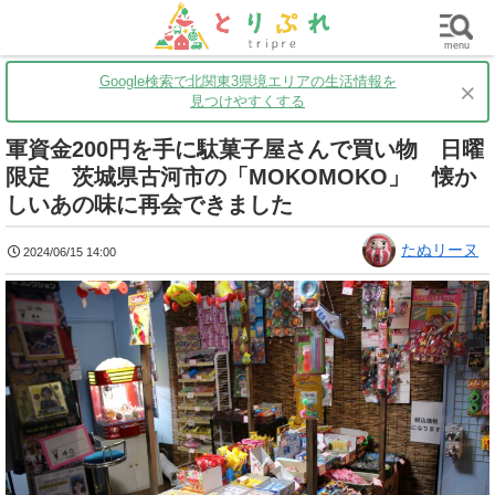
群馬
栃木
茨城
グルメ
買い物
遊ぶ
子育て
menu
Google検索で北関東3県境エリアの生活情報を
×
見つけやすくする
軍資金200円を手に駄菓子屋さんで買い物 日曜
限定 茨城県古河市の「MOKOMOKO」 懐か
しいあの味に再会できました
たぬリーヌ
2024/06/15 14:00