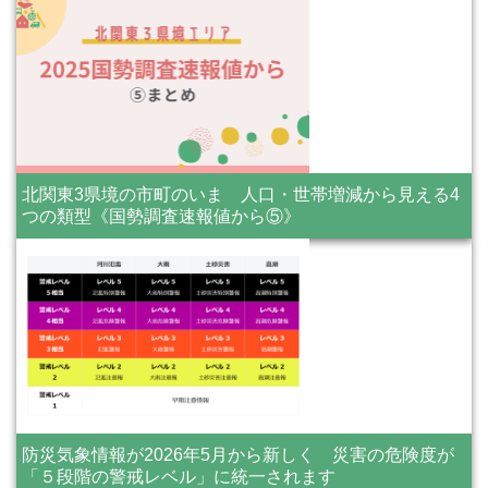
北関東3県境の市町のいま 人口・世帯増減から見える4
つの類型《国勢調査速報値から⑤》
防災気象情報が2026年5月から新しく 災害の危険度が
「５段階の警戒レベル」に統一されます