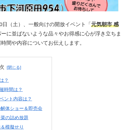
30日（土）、一般向けの開放イベント「
元気朝市 感
パーに並ばないような品々やお得感に心が浮き立ちま
催時間や内容についてお伝えします。
次
は？
催時間は？
ベント内容は？
の解体ショー＆即売会
野菜の詰め放題
売＆模擬せり