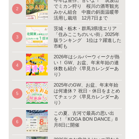
今年は豊作、甘いよ！ 筑波山
でミカン狩り 桜川の酒寄観光
みかん組合 中腹の斜面温暖帯
活用し栽培 12月7日まで
茨城・栃木・群馬3県境エリア
「住みここちのいい街」2025年
版ランキング 1位は？躍進した
市町も
2026年はシルバーウィークが熱
い！ GW、お盆、年末年始の連
休数も紹介《早見カレンダーあ
り》
2025年のGW、お盆、年末年始
は何連休？ 祝日・休日をまとめ
てチェック《早見カレンダーあ
り》
この夏、古河で最高の思い出
を！「KOGA BON DANCE」8
月8日に開催