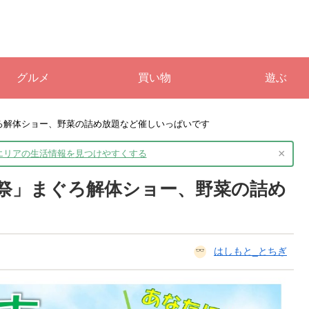
グルメ
買い物
遊ぶ
ろ解体ショー、野菜の詰め放題など催しいっぱいです
×
境エリアの生活情報を
見つけやすくする
祭」まぐろ解体ショー、野菜の詰め
はしもと_とちぎ