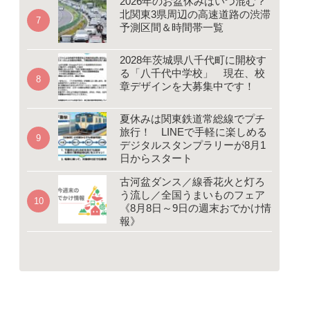
2026年のお盆休みはいつ混む？
北関東3県周辺の高速道路の渋滞
予測区間＆時間帯一覧
2028年茨城県八千代町に開校す
る「八千代中学校」 現在、校
章デザインを大募集中です！
夏休みは関東鉄道常総線でプチ
旅行！ LINEで手軽に楽しめる
デジタルスタンプラリーが8月1
日からスタート
古河盆ダンス／線香花火と灯ろ
う流し／全国うまいものフェア
《8月8日～9日の週末おでかけ情
報》