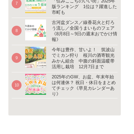
「住みここちのいい街」2025年
版ランキング 1位は？躍進した
市町も
古河盆ダンス／線香花火と灯ろ
う流し／全国うまいものフェア
《8月8日～9日の週末おでかけ情
報》
今年は豊作、甘いよ！ 筑波山
でミカン狩り 桜川の酒寄観光
みかん組合 中腹の斜面温暖帯
活用し栽培 12月7日まで
2025年のGW、お盆、年末年始
は何連休？ 祝日・休日をまとめ
てチェック《早見カレンダーあ
り》