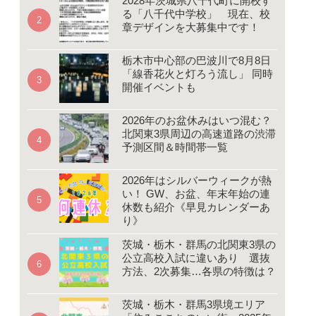
2028年茨城県八千代町に開校す
る「八千代中学校」 現在、校
章デザインを大募集中です！
栃木市中心部の巴波川で8月8日
「線香花火と灯ろう流し」 同時
開催イベントも
2026年のお盆休みはいつ混む？
北関東3県周辺の高速道路の渋滞
予測区間＆時間帯一覧
2026年はシルバーウィークが熱
い！ GW、お盆、年末年始の連
休数も紹介《早見カレンダーあ
り》
茨城・栃木・群馬の北関東3県の
公立高校入試に違いあり 選抜
方法、2次募集…各県の特徴は？
茨城・栃木・群馬3県境エリア