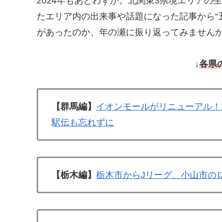
2024年もあとわずか。北関東3県境エリアの
たエリア内の出来事や話題になった記事から“
があったのか、年の瀬に振り返ってみません
↓
各県
【群馬編】
イオンモールがリニューアル！
駅伝も忘れずに
【栃木編】
栃木市からJリーグ、小山市の