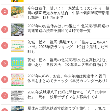
今年は豊作、甘いよ！ 筑波山でミカン狩り 桜
川の酒寄観光みかん組合 中腹の斜面温暖帯活用
し栽培 12月7日まで
2026年のお盆休みはいつ混む？ 北関東3県周辺の
高速道路の渋滞予測区間＆時間帯一覧
茨城・栃木・群馬3県境エリア「住みここちのい
い街」2025年版ランキング 1位は？躍進した市
町も
茨城・栃木・群馬の北関東3県の公立高校入試に
違いあり 選抜方法、2次募集…各県の特徴は？
2025年のGW、お盆、年末年始は何連休？ 祝日・
休日をまとめてチェック《早見カレンダーあり》
2028年茨城県八千代町に開校する「八千代中学
校」 現在、校章デザインを大募集中です！
夏休みは関東鉄道常総線でプチ旅行！ LINEで