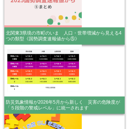
北関東3県境の市町のいま 人口・世帯増減から見える4
つの類型《国勢調査速報値から⑤》
防災気象情報が2026年5月から新しく 災害の危険度が
「５段階の警戒レベル」に統一されます