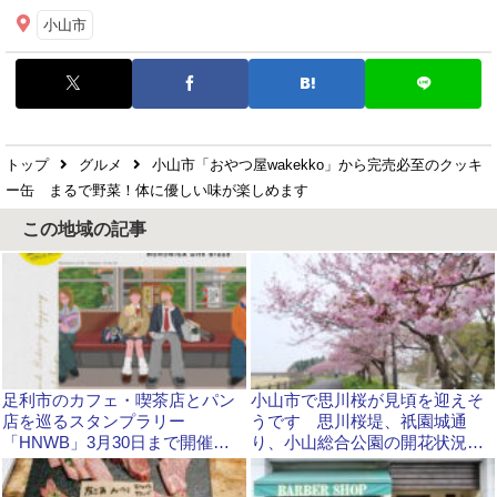
小山市
トップ
グルメ
小山市「おやつ屋wakekko」から完売必至のクッキ
ー缶 まるで野菜！体に優しい味が楽しめます
この地域の記事
足利市のカフェ・喫茶店とパン
小山市で思川桜が見頃を迎えそ
店を巡るスタンプラリー
うです 思川桜堤、祇園城通
「HNWB」3月30日まで開催中
り、小山総合公園の開花状況
です
は？