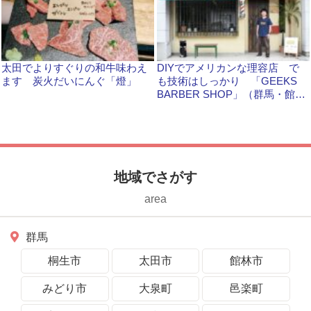
太田でよりすぐりの和牛味わえ
DIYでアメリカンな理容店 で
ます 炭火だいにんぐ「燈」
も技術はしっかり 「GEEKS
BARBER SHOP」（群馬・館林
市）
地域でさがす
area
群馬
桐生市
太田市
館林市
みどり市
大泉町
邑楽町