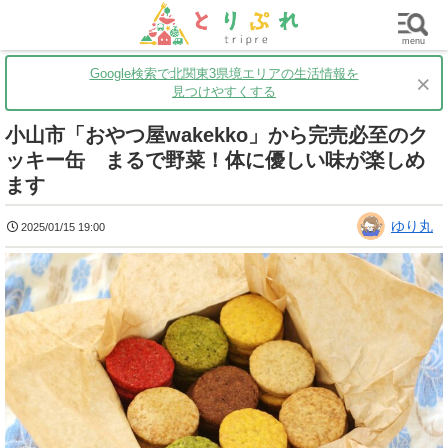
群馬
栃木
茨城
グルメ
買い物
遊ぶ
子育て
menu
Google検索で北関東3県境エリアの生活情報を
×
見つけやすくする
小山市「おやつ屋wakekko」から完売必至のク
ッキー缶 まるで野菜！体に優しい味が楽しめ
ます
ゆり丸
2025/01/15 19:00