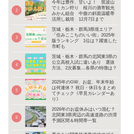
今年は豊作、甘いよ！ 筑波山
でミカン狩り 桜川の酒寄観光
みかん組合 中腹の斜面温暖帯
活用し栽培 12月7日まで
茨城・栃木・群馬3県境エリア
「住みここちのいい街」2025年
版ランキング 1位は？躍進した
市町も
茨城・栃木・群馬の北関東3県の
公立高校入試に違いあり 選抜
方法、2次募集…各県の特徴は？
2025年のGW、お盆、年末年始
は何連休？ 祝日・休日をまとめ
てチェック《早見カレンダーあ
り》
2026年のお盆休みはいつ混む？
北関東3県周辺の高速道路の渋滞
予測区間＆時間帯一覧