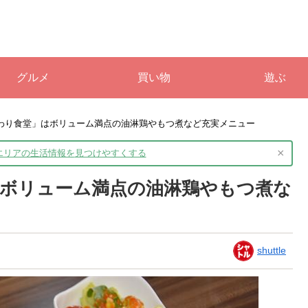
グルメ
買い物
遊ぶ
わり食堂」はボリューム満点の油淋鶏やもつ煮など充実メニュー
×
境エリアの生活情報を
見つけやすくする
ボリューム満点の油淋鶏やもつ煮な
shuttle