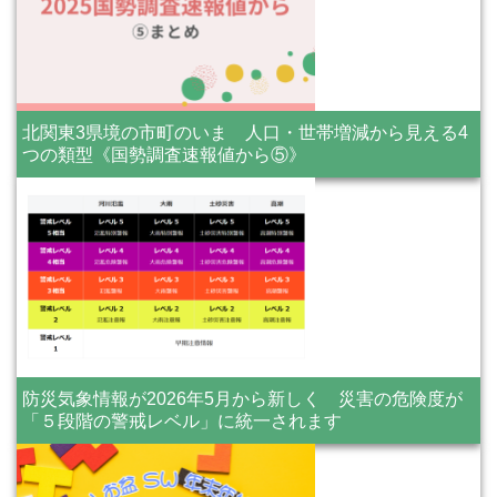
北関東3県境の市町のいま 人口・世帯増減から見える4
つの類型《国勢調査速報値から⑤》
防災気象情報が2026年5月から新しく 災害の危険度が
「５段階の警戒レベル」に統一されます