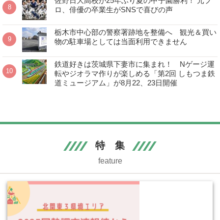
佐野日大高校が25年ぶり夏の甲子園勝利！ 元プ
ロ、俳優の卒業生がSNSで喜びの声
栃木市中心部の警察署跡地を整備へ 観光＆買い
物の駐車場としては当面利用できません
鉄道好きは茨城県下妻市に集まれ！ Nゲージ運
転やジオラマ作りが楽しめる「第2回 しもつま鉄
道ミュージアム」が8月22、23日開催
特 集
feature