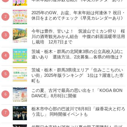
2025年のGW、お盆、年末年始は何連休？ 祝日・
休日をまとめてチェック《早見カレンダーあり》
今年は豊作、甘いよ！ 筑波山でミカン狩り 桜
川の酒寄観光みかん組合 中腹の斜面温暖帯活用
し栽培 12月7日まで
茨城・栃木・群馬の北関東3県の公立高校入試に
違いあり 選抜方法、2次募集…各県の特徴は？
茨城・栃木・群馬3県境エリア「住みここちのい
い街」2025年版ランキング 1位は？躍進した市
町も
この夏、古河で最高の思い出を！「KOGA BON
DANCE」8月8日に開催
栃木市中心部の巴波川で8月8日「線香花火と灯ろ
う流し」 同時開催イベントも