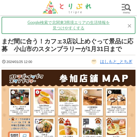
群馬
栃木
茨城
グルメ
買い物
遊ぶ
子育て
menu
Google検索で北関東3県境エリアの生活情報を
×
見つけやすくする
まだ間に合う！カフェ3店以上めぐって景品に応
募 小山市のスタンプラリーが1月31日まで
はしもと_とちぎ
2024/01/25 12:00