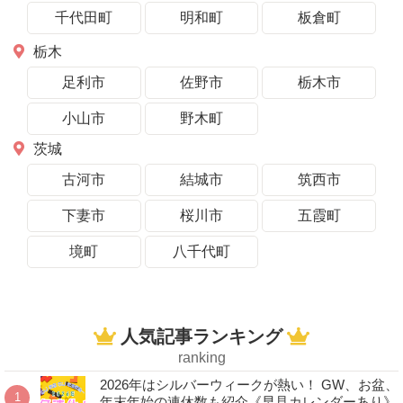
千代田町
明和町
板倉町
栃木
足利市
佐野市
栃木市
小山市
野木町
茨城
古河市
結城市
筑西市
下妻市
桜川市
五霞町
境町
八千代町
人気記事ランキング
ranking
2026年はシルバーウィークが熱い！ GW、お盆、
年末年始の連休数も紹介《早見カレンダーあり》