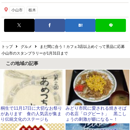
小山市
栃木
トップ
グルメ
まだ間に合う！カフェ3店以上めぐって景品に応募
小山市のスタンプラリーが1月31日まで
この地域の記事
桐生で11月17日に大切なお祭り
みどり市民に愛される焼きそば
があります 食の人気店が集ま
の名店「ログビート」 黒こし
り伝統文化のステージも
ょうの刺激が癖になる～！