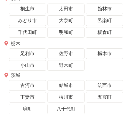
桐生市
太田市
館林市
みどり市
大泉町
邑楽町
千代田町
明和町
板倉町
栃木
足利市
佐野市
栃木市
小山市
野木町
茨城
古河市
結城市
筑西市
下妻市
桜川市
五霞町
境町
八千代町