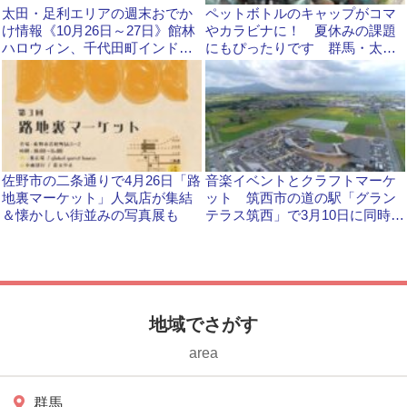
太田・足利エリアの週末おでか
ペットボトルのキャップがコマ
け情報《10月26日～27日》館林
やカラビナに！ 夏休みの課題
ハロウィン、千代田町インドフ
にもぴったりです 群馬・太田
ェスタなど
市で8月に「リサイクル教室」
佐野市の二条通りで4月26日「路
音楽イベントとクラフトマーケ
地裏マーケット」人気店が集結
ット 筑西市の道の駅「グラン
＆懐かしい街並みの写真展も
テラス筑西」で3月10日に同時開
催！
地域でさがす
area
群馬