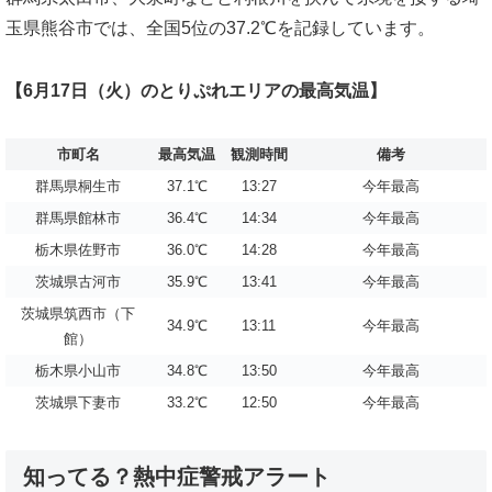
玉県熊谷市では、全国5位の37.2℃を記録しています。
【6月17日（火）のとりぷれエリアの最高気温】
市町名
最高気温
観測時間
備考
群馬県桐生市
37.1℃
13:27
今年最高
群馬県館林市
36.4℃
14:34
今年最高
栃木県佐野市
36.0℃
14:28
今年最高
茨城県古河市
35.9℃
13:41
今年最高
茨城県筑西市（下
34.9℃
13:11
今年最高
館）
栃木県小山市
34.8℃
13:50
今年最高
茨城県下妻市
33.2℃
12:50
今年最高
知ってる？熱中症警戒アラート