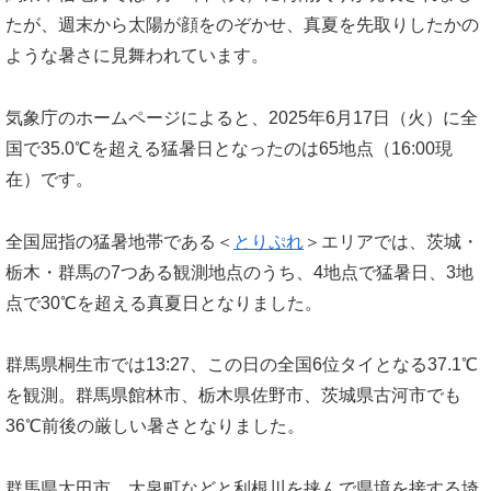
たが、週末から太陽が顔をのぞかせ、真夏を先取りしたかの
ような暑さに見舞われています。
気象庁のホームページによると、2025年6月17日（火）に全
国で35.0℃を超える猛暑日となったのは65地点（16:00現
在）です。
全国屈指の猛暑地帯である＜
とりぷれ
＞エリアでは、茨城・
栃木・群馬の7つある観測地点のうち、4地点で猛暑日、3地
点で30℃を超える真夏日となりました。
群馬県桐生市では13:27、この日の全国6位タイとなる37.1℃
を観測。群馬県館林市、栃木県佐野市、茨城県古河市でも
36℃前後の厳しい暑さとなりました。
群馬県太田市、大泉町などと利根川を挟んで県境を接する埼