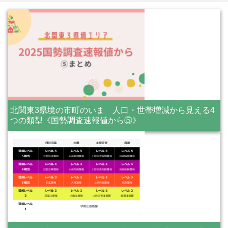
北関東3県境の市町のいま 人口・世帯増減から見える4
つの類型《国勢調査速報値から⑤》