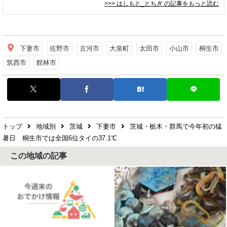
>>> はしもと_とちぎ
の記事をもっと読む
下妻市
佐野市
古河市
大泉町
太田市
小山市
桐生市
筑西市
館林市
トップ
地域別
茨城
下妻市
茨城・栃木・群馬で今年初の猛
暑日 桐生市では全国6位タイの37.1℃
この地域の記事