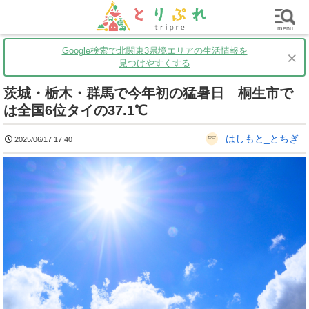
群馬
栃木
茨城
グルメ
買い物
遊ぶ
子育て
menu
Google検索で北関東3県境エリアの生活情報を
×
見つけやすくする
茨城・栃木・群馬で今年初の猛暑日 桐生市で
は全国6位タイの37.1℃
はしもと_とちぎ
2025/06/17 17:40