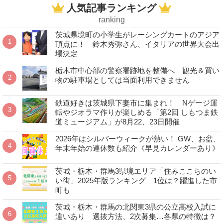
人気記事ランキング
ranking
茨城県境町の小学生がレーシングカートのアジア
頂点に！ 鈴木秀弥さん、イタリアの世界大会出
場決定
栃木市中心部の警察署跡地を整備へ 観光＆買い
物の駐車場としては当面利用できません
鉄道好きは茨城県下妻市に集まれ！ Nゲージ運
転やジオラマ作りが楽しめる「第2回 しもつま鉄
道ミュージアム」が8月22、23日開催
2026年はシルバーウィークが熱い！ GW、お盆、
年末年始の連休数も紹介《早見カレンダーあり》
茨城・栃木・群馬3県境エリア「住みここちのい
い街」2025年版ランキング 1位は？躍進した市
町も
茨城・栃木・群馬の北関東3県の公立高校入試に
違いあり 選抜方法、2次募集…各県の特徴は？