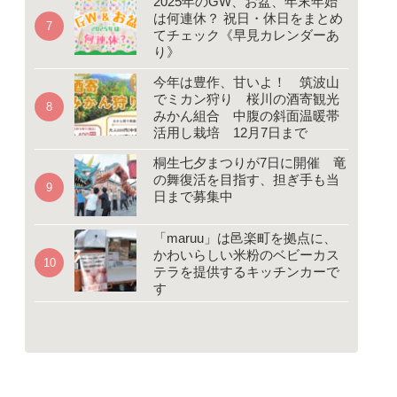
2025年のGW、お盆、年末年始
は何連休？ 祝日・休日をまとめ
てチェック《早見カレンダーあ
り》
今年は豊作、甘いよ！ 筑波山
でミカン狩り 桜川の酒寄観光
みかん組合 中腹の斜面温暖帯
活用し栽培 12月7日まで
桐生七夕まつりが7日に開催 竜
の舞復活を目指す、担ぎ手も当
日まで募集中
「maruu」は邑楽町を拠点に、
かわいらしい米粉のベビーカス
テラを提供するキッチンカーで
す