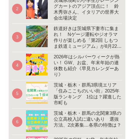
茨城県境町の小学生がレーシン
グカートのアジア頂点に！ 鈴
木秀弥さん、イタリアの世界大
会出場決定
鉄道好きは茨城県下妻市に集ま
れ！ Nゲージ運転やジオラマ
作りが楽しめる「第2回 しもつ
ま鉄道ミュージアム」が8月22、
23日開催
2026年はシルバーウィークが熱
い！ GW、お盆、年末年始の連
休数も紹介《早見カレンダーあ
り》
茨城・栃木・群馬3県境エリア
「住みここちのいい街」2025年
版ランキング 1位は？躍進した
市町も
茨城・栃木・群馬の北関東3県の
公立高校入試に違いあり 選抜
方法、2次募集…各県の特徴は？