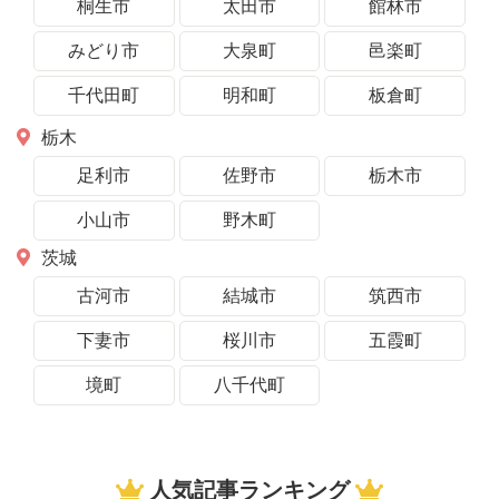
桐生市
太田市
館林市
みどり市
大泉町
邑楽町
千代田町
明和町
板倉町
栃木
足利市
佐野市
栃木市
小山市
野木町
茨城
古河市
結城市
筑西市
下妻市
桜川市
五霞町
境町
八千代町
人気記事ランキング