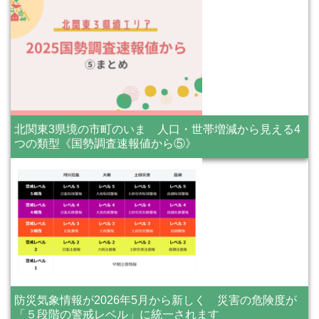
北関東3県境の市町のいま 人口・世帯増減から見える4
つの類型《国勢調査速報値から⑤》
防災気象情報が2026年5月から新しく 災害の危険度が
「５段階の警戒レベル」に統一されます