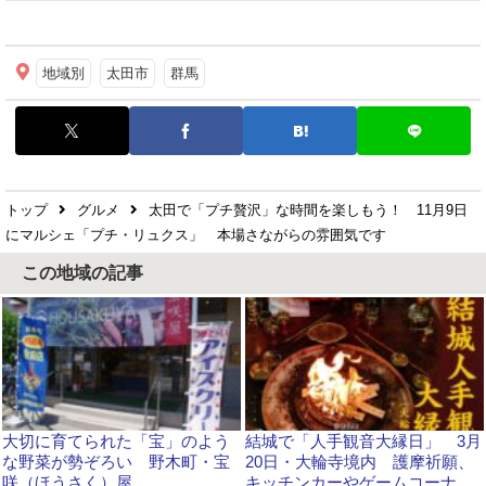
地域別
太田市
群馬
トップ
グルメ
太田で「プチ贅沢」な時間を楽しもう！ 11月9日
にマルシェ「プチ・リュクス」 本場さながらの雰囲気です
この地域の記事
大切に育てられた「宝」のよう
結城で「人手観音大縁日」 3月
な野菜が勢ぞろい 野木町・宝
20日・大輪寺境内 護摩祈願、
咲（ほうさく）屋
キッチンカーやゲームコーナー