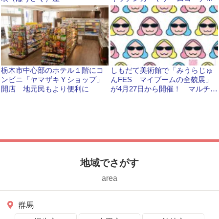
も
栃木市中心部のホテル１階にコ
しもだて美術館で「みうらじゅ
ンビニ「ヤマザキＹショップ」
んFES マイブームの全貌展」
開店 地元民もより便利に
が4月27日から開催！ マルチな
才能の全貌に迫る展示に注目で
す
地域でさがす
area
群馬