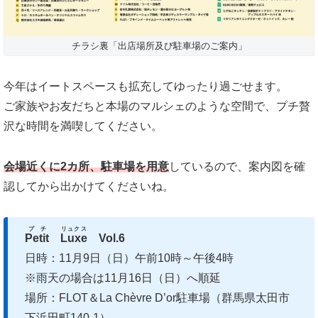
チラシ裏「出店場所及び駐車場のご案内」
今年はイートスペースも拡充してゆったり過ごせます。
ご家族やお友だちと本場のマルシェのような空間で、プチ贅
沢な時間を満喫してください。
会場近くに2カ所、駐車場を用意
しているので、案内図を確
認してから出かけてくださいね。
プチ
リュクス
Petit
Luxe
Vol.6
日時：11月9日（日）午前10時～午後4時
※雨天の場合は11月16日（日）へ順延
場所：FLOT＆La Chèvre D’or駐車場（群馬県太田市
下浜田町140-1）