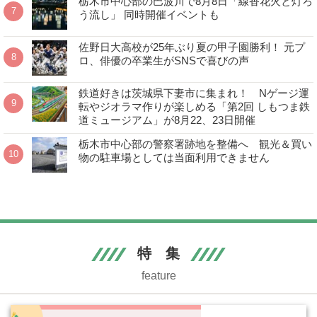
栃木市中心部の巴波川で8月8日「線香花火と灯ろ
う流し」 同時開催イベントも
佐野日大高校が25年ぶり夏の甲子園勝利！ 元プ
ロ、俳優の卒業生がSNSで喜びの声
鉄道好きは茨城県下妻市に集まれ！ Nゲージ運
転やジオラマ作りが楽しめる「第2回 しもつま鉄
道ミュージアム」が8月22、23日開催
栃木市中心部の警察署跡地を整備へ 観光＆買い
物の駐車場としては当面利用できません
特 集
feature