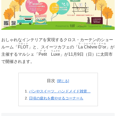
おしゃれなインテリアを実現するクロス・カーテンのショー
フロット
ラ・シェーブル・ドール
ルーム「
FLOT
」と、スイーツカフェの「
La Chèvre D’or
」が
プチ
リュクス
主催するマルシェ「
Petit
Luxe
」が11月9日（日）に太田市
で開催されます。
目次
パンやスイーツ、ハンドメイド雑貨…
日頃の疲れを癒やせるコーナーも