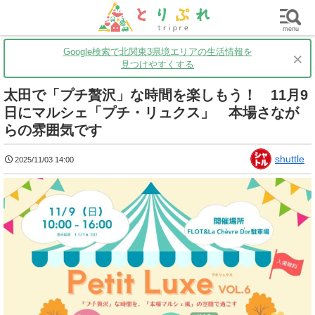
群馬
栃木
茨城
グルメ
買い物
遊ぶ
子育て
menu
Google検索で北関東3県境エリアの生活情報を
×
見つけやすくする
太田で「プチ贅沢」な時間を楽しもう！ 11月9
日にマルシェ「プチ・リュクス」 本場さなが
らの雰囲気です
shuttle
2025/11/03 14:00