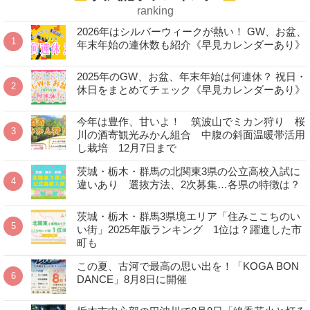
ranking
2026年はシルバーウィークが熱い！ GW、お盆、
年末年始の連休数も紹介《早見カレンダーあり》
2025年のGW、お盆、年末年始は何連休？ 祝日・
休日をまとめてチェック《早見カレンダーあり》
今年は豊作、甘いよ！ 筑波山でミカン狩り 桜
川の酒寄観光みかん組合 中腹の斜面温暖帯活用
し栽培 12月7日まで
茨城・栃木・群馬の北関東3県の公立高校入試に
違いあり 選抜方法、2次募集…各県の特徴は？
茨城・栃木・群馬3県境エリア「住みここちのい
い街」2025年版ランキング 1位は？躍進した市
町も
この夏、古河で最高の思い出を！「KOGA BON
DANCE」8月8日に開催