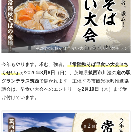
「第2回常陸秋そば早食い大会inちくせい」のチラシ
今年もやります。求む、強者。
「常陸秋そば早食い大会inち
くせい」
が2026年
3月8日
（日）、茨城県
筑西市
川澄の
道の駅
グランテラス筑西
で開かれます。主催する市観光振興推進協
議会は、早食い大会へのエントリーを
2月19日
（木）まで受
け付けています。