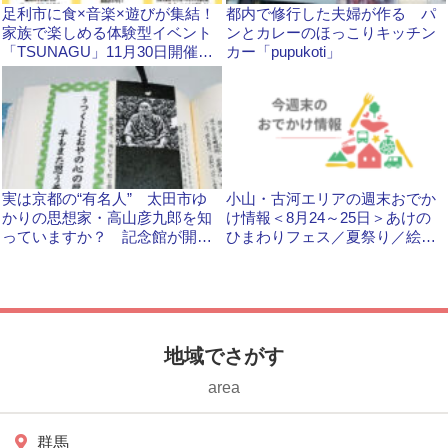
足利市に食×音楽×遊びが集結！
都内で修行した夫婦が作る パ
家族で楽しめる体験型イベント
ンとカレーのほっこりキッチン
「TSUNAGU」11月30日開催で
カー「pupukoti」
す
実は京都の“有名人” 太田市ゆ
小山・古河エリアの週末おでか
かりの思想家・高山彦九郎を知
け情報＜8月24～25日＞あけの
っていますか？ 記念館が開館
ひまわりフェス／夏祭り／絵本
30周年を機にしおりを製作
原画展
地域でさがす
area
群馬