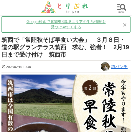
群馬
栃木
茨城
グルメ
買い物
遊ぶ
子育て
menu
Google検索で北関東3県境エリアの生活情報を
×
見つけやすくする
筑西で「常陸秋そば早食い大会」 ３月８日・
道の駅グランテラス筑西 求む、強者！ 2月19
日まで受け付け 筑西市
猫パンチ
2026/02/16 10:40