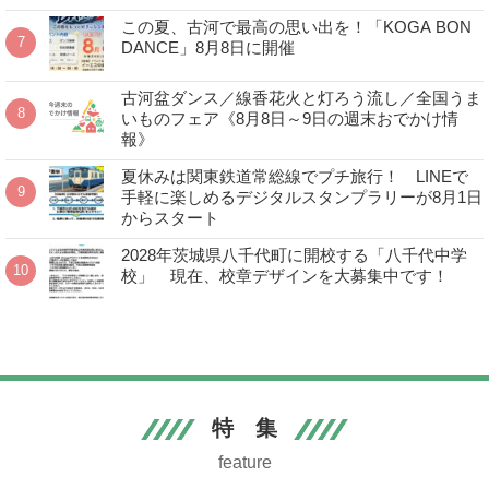
この夏、古河で最高の思い出を！「KOGA BON
DANCE」8月8日に開催
古河盆ダンス／線香花火と灯ろう流し／全国うま
いものフェア《8月8日～9日の週末おでかけ情
報》
夏休みは関東鉄道常総線でプチ旅行！ LINEで
手軽に楽しめるデジタルスタンプラリーが8月1日
からスタート
2028年茨城県八千代町に開校する「八千代中学
校」 現在、校章デザインを大募集中です！
特 集
feature