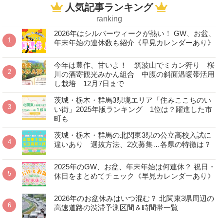
人気記事ランキング
ranking
2026年はシルバーウィークが熱い！ GW、お盆、
年末年始の連休数も紹介《早見カレンダーあり》
今年は豊作、甘いよ！ 筑波山でミカン狩り 桜
川の酒寄観光みかん組合 中腹の斜面温暖帯活用
し栽培 12月7日まで
茨城・栃木・群馬3県境エリア「住みここちのい
い街」2025年版ランキング 1位は？躍進した市
町も
茨城・栃木・群馬の北関東3県の公立高校入試に
違いあり 選抜方法、2次募集…各県の特徴は？
2025年のGW、お盆、年末年始は何連休？ 祝日・
休日をまとめてチェック《早見カレンダーあり》
2026年のお盆休みはいつ混む？ 北関東3県周辺の
高速道路の渋滞予測区間＆時間帯一覧