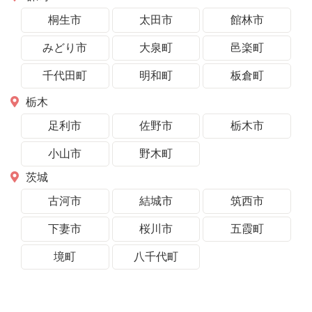
桐生市
太田市
館林市
みどり市
大泉町
邑楽町
千代田町
明和町
板倉町
栃木
足利市
佐野市
栃木市
小山市
野木町
茨城
古河市
結城市
筑西市
下妻市
桜川市
五霞町
境町
八千代町