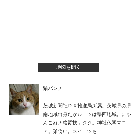
地図を開く
猫パンチ
茨城新聞社ＤＸ推進局所属。茨城県の県
南地域出身だがルーツは県西地域。にゃ
んこ好き格闘技オタク。神社仏閣マニ
ア。麺食い。スイーツも