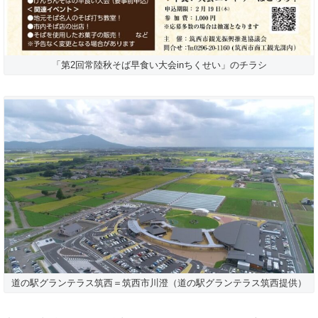
「第2回常陸秋そば早食い大会inちくせい」のチラシ
道の駅グランテラス筑西＝筑西市川澄（道の駅グランテラス筑西提供）