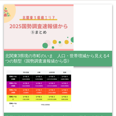
北関東3県境の市町のいま 人口・世帯増減から見える4
つの類型《国勢調査速報値から⑤》