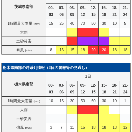
茨城県南部
00-
03-
06-
09-
12-
15-
18-
21-
03
06
09
12
15
18
21
24
1時間最大雨量
15
25
40
70
50
30
10
5
(mm)
大雨
土砂災害
暴風
8
13
15
18
20
20
18
18
(m/s)
栃木県南部の時系列情報（3日の警報等の見通し）
3日
栃木県南部
00-
03-
06-
09-
12-
15-
18-
21-
03
06
09
12
15
18
21
24
1時間最大雨量
10
15
30
50
50
30
10
1
(mm)
大雨
土砂災害
強風
3
7
11
15
18
18
13
12
(m/s)