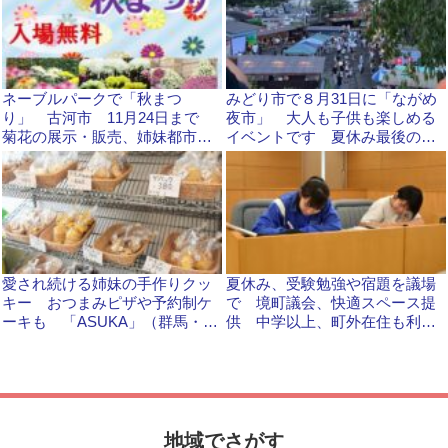
ネーブルパークで「秋まつ
みどり市で８月31日に「ながめ
り」 古河市 11月24日まで
夜市」 大人も子供も楽しめる
菊花の展示・販売、姉妹都市の
イベントです 夏休み最後の思
物産販売、スタンプラリー
い出に！
愛され続ける姉妹の手作りクッ
夏休み、受験勉強や宿題を議場
キー おつまみピザや予約制ケ
で 境町議会、快適スペース提
ーキも 「ASUKA」（群馬・桐
供 中学以上、町外在住も利用
生市）
可 7月22日～8月22日
地域でさがす