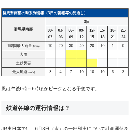
群馬県南部の時系列情報（3日の警報等の見通し）
3日
群馬県南部
00-
03-
06-
09-
12-
15-
18-
21-
03
06
09
12
15
18
21
24
1時間最大雨量
10
20
30
40
20
10
1
0
(mm)
大雨
土砂災害
最大風速
3
4
7
10
10
10
6
3
(m/s)
風は午後0時～6時頃がピークとなる予想です。
鉄道各線の運行情報は？
JR東日本では、6月3日（水）の一部列車について計画運休を