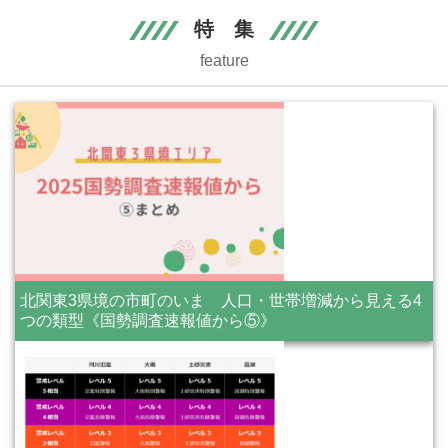
特 集
feature
北関東3県境の市町のいま 人口・世帯増減から見える4
つの類型《国勢調査速報値から⑤》