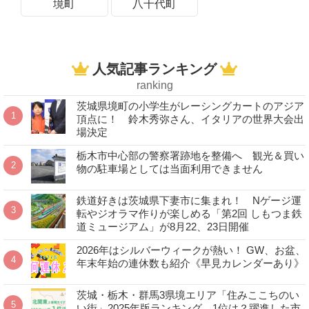
境町
八千代町
人気記事ランキング
ranking
茨城県境町の小学生がレーシングカートのアジア
頂点に！ 鈴木秀弥さん、イタリアの世界大会出
場決定
栃木市中心部の警察署跡地を整備へ 観光＆買い
物の駐車場としては当面利用できません
鉄道好きは茨城県下妻市に集まれ！ Nゲージ運
転やジオラマ作りが楽しめる「第2回 しもつま鉄
道ミュージアム」が8月22、23日開催
2026年はシルバーウィークが熱い！ GW、お盆、
年末年始の連休数も紹介《早見カレンダーあり》
茨城・栃木・群馬3県境エリア「住みここちのい
い街」2025年版ランキング 1位は？躍進した市