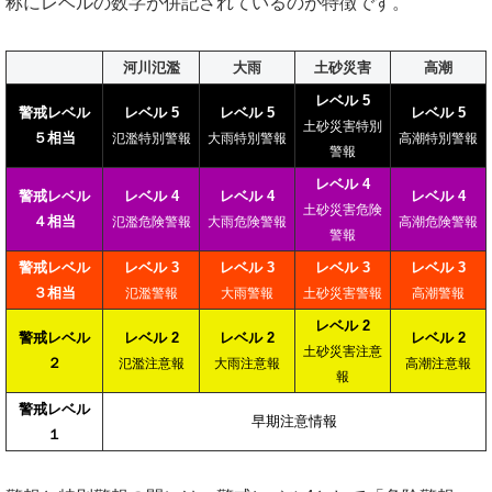
称にレベルの数字が併記されているのが特徴です。
河川氾濫
大雨
土砂災害
高潮
レベル 5
警戒レベル
レベル 5
レベル 5
レベル 5
土砂災害特別
５相当
氾濫特別警報
大雨特別警報
高潮特別警報
警報
レベル 4
警戒レベル
レベル 4
レベル 4
レベル 4
土砂災害危険
４相当
氾濫危険警報
大雨危険警報
高潮危険警報
警報
警戒レベル
レベル 3
レベル 3
レベル 3
レベル 3
３相当
氾濫警報
大雨警報
土砂災害警報
高潮警報
レベル 2
警戒レベル
レベル 2
レベル 2
レベル 2
土砂災害注意
２
氾濫注意報
大雨注意報
高潮注意報
報
警戒レベル
早期注意情報
１