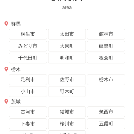
area
群馬
桐生市
太田市
館林市
みどり市
大泉町
邑楽町
千代田町
明和町
板倉町
栃木
足利市
佐野市
栃木市
小山市
野木町
茨城
古河市
結城市
筑西市
下妻市
桜川市
五霞町