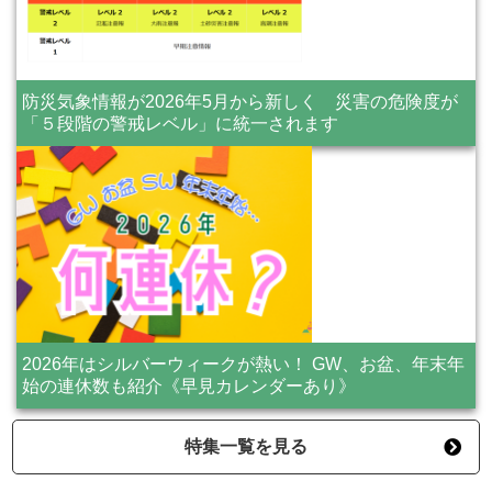
防災気象情報が2026年5月から新しく 災害の危険度が
「５段階の警戒レベル」に統一されます
2026年はシルバーウィークが熱い！ GW、お盆、年末年
始の連休数も紹介《早見カレンダーあり》
特集一覧を見る