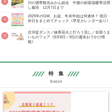
川の酒寄観光みかん組合 中腹の斜面温暖帯活用
し栽培 12月7日まで
2025年のGW、お盆、年末年始は何連休？ 祝日・
休日をまとめてチェック《早見カレンダーあり》
古河盆ダンス／線香花火と灯ろう流し／全国うま
いものフェア《8月8日～9日の週末おでかけ情
報》
特 集
feature