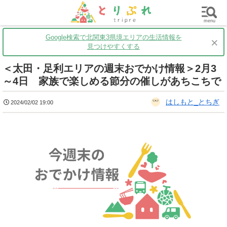
群馬
栃木
茨城
グルメ
買い物
遊ぶ
子育て
menu
Google検索で北関東3県境エリアの生活情報を
×
見つけやすくする
＜太田・足利エリアの週末おでかけ情報＞2月3
～4日 家族で楽しめる節分の催しがあちこちで
はしもと_とちぎ
2024/02/02 19:00