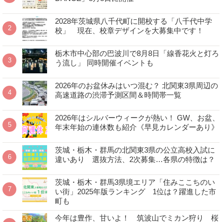
2028年茨城県八千代町に開校する「八千代中学
校」 現在、校章デザインを大募集中です！
栃木市中心部の巴波川で8月8日「線香花火と灯ろ
う流し」 同時開催イベントも
2026年のお盆休みはいつ混む？ 北関東3県周辺の
高速道路の渋滞予測区間＆時間帯一覧
2026年はシルバーウィークが熱い！ GW、お盆、
年末年始の連休数も紹介《早見カレンダーあり》
茨城・栃木・群馬の北関東3県の公立高校入試に
違いあり 選抜方法、2次募集…各県の特徴は？
茨城・栃木・群馬3県境エリア「住みここちのい
い街」2025年版ランキング 1位は？躍進した市
町も
今年は豊作、甘いよ！ 筑波山でミカン狩り 桜