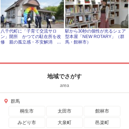
八千代町に「子育て交流サロ
駅から30秒の個性が光るシェア
ン」開所 かつての駐在所を改
型本屋「NEW ROTARY」（群
修 親の孤立感・不安解消 気
馬・館林市）
軽に立ち寄れる交流の場へ
地域でさがす
area
群馬
桐生市
太田市
館林市
みどり市
大泉町
邑楽町