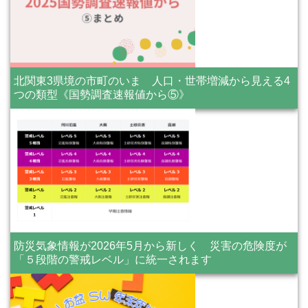
北関東3県境の市町のいま 人口・世帯増減から見える4
つの類型《国勢調査速報値から⑤》
防災気象情報が2026年5月から新しく 災害の危険度が
「５段階の警戒レベル」に統一されます