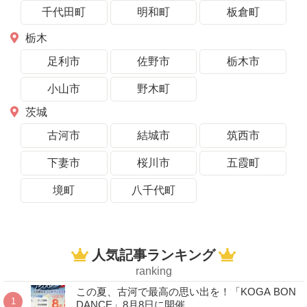
千代田町
明和町
板倉町
栃木
足利市
佐野市
栃木市
小山市
野木町
茨城
古河市
結城市
筑西市
下妻市
桜川市
五霞町
境町
八千代町
人気記事ランキング
ranking
この夏、古河で最高の思い出を！「KOGA BON
DANCE」8月8日に開催