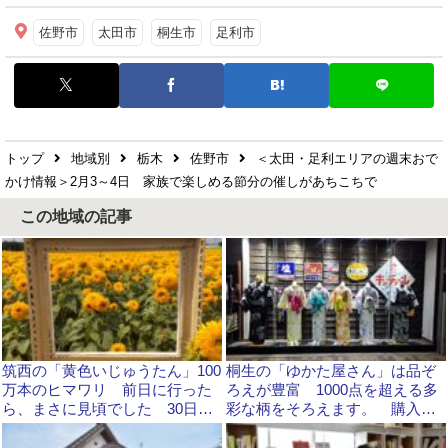
佐野市
太田市
桐生市
足利市
トップ
地域別
栃木
佐野市
＜太田・足利エリアの週末おで
かけ情報＞2月3～4日 家族で楽しめる節分の催しがあちこちで
この地域の記事
筑西の「黄色いじゅうたん」100
桐生の「ゆかた屋さん」は品ぞ
万本のヒマワリ 前日に行った
ろえが豊富 1000点を超える多
ら、まさに見頃でした 30日か
彩な柄をそろえます。 購入者
ら「ひまわりフェス」
には着付け無料サービスも