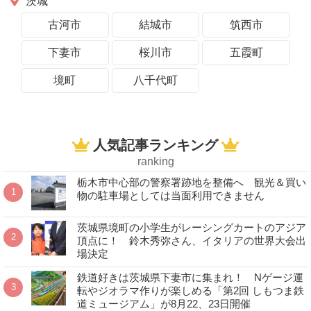
茨城
古河市
結城市
筑西市
下妻市
桜川市
五霞町
境町
八千代町
人気記事ランキング
ranking
栃木市中心部の警察署跡地を整備へ 観光＆買い
物の駐車場としては当面利用できません
茨城県境町の小学生がレーシングカートのアジア
頂点に！ 鈴木秀弥さん、イタリアの世界大会出
場決定
鉄道好きは茨城県下妻市に集まれ！ Nゲージ運
転やジオラマ作りが楽しめる「第2回 しもつま鉄
道ミュージアム」が8月22、23日開催