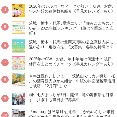
2026年はシルバーウィークが熱い！ GW、お盆、
年末年始の連休数も紹介《早見カレンダーあり》
茨城・栃木・群馬3県境エリア「住みここちのい
い街」2025年版ランキング 1位は？躍進した市
町も
茨城・栃木・群馬の北関東3県の公立高校入試に
違いあり 選抜方法、2次募集…各県の特徴は？
2025年のGW、お盆、年末年始は何連休？ 祝日・
休日をまとめてチェック《早見カレンダーあり》
今年は豊作、甘いよ！ 筑波山でミカン狩り 桜
川の酒寄観光みかん組合 中腹の斜面温暖帯活用
し栽培 12月7日まで
桐生七夕まつりが7日に開催 竜の舞復活を目指
す、担ぎ手も当日まで募集中
「maruu」は邑楽町を拠点に、かわいらしい米粉
のベビーカステラを提供するキッチンカーです