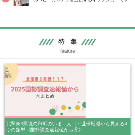
特 集
feature
北関東3県境の市町のいま 人口・世帯増減から見える4
つの類型《国勢調査速報値から⑤》