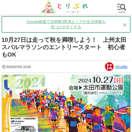
群馬
栃木
茨城
グルメ
買い物
遊ぶ
子育て
menu
Google検索で北関東3県境エリアの生活情報を
×
見つけやすくする
10月27日は走って秋を満喫しよう！ 上州太田
スバルマラソンのエントリースタート 初心者
もOK
shuttle
2024/07/03 10:00