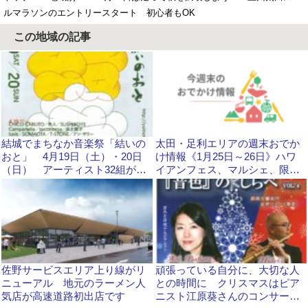
ルマラソンのエントリースタート 初心者もOK
この地域の記事
結城でまちなか音楽祭「結いの
太田・足利エリアの週末おでか
おと」 4月19日（土）・20日
け情報《1月25日～26日》ハワ
（日） アーティスト32組が出
イアンフェス、マルシェ、限定
演 北部市街地
メニューなど
佐野サービスエリア上り線がリ
頑張っている自分に、大切な人
ニューアル 地元のラーメン人
との時間に クリスマスはピア
気店が高速道路初出店です
ニスト江原葵さんのコンサー