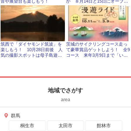
音や展望台も楽しもう！
か ８月14日と15日にオープン
スクールを開きます
筑西で「ダイヤモンド筑波」を
茨城のサイクリングコース走っ
楽しもう！ 10月28日前後 人
て豪華賞品ゲットしよう！ 全9
気の撮影スポットは母子島遊水
コース 来年3月9日まで「いば
地 カメラマンずらり
らき漫遊ライド」
地域でさがす
area
群馬
桐生市
太田市
館林市