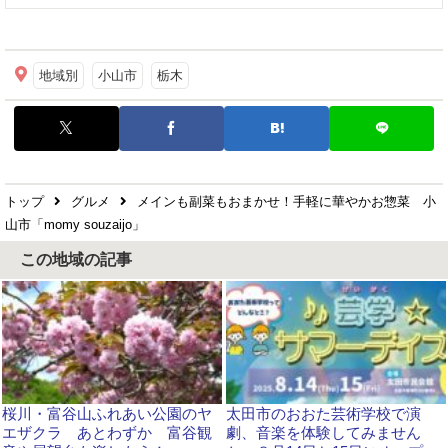
地域別
小山市
栃木
トップ
グルメ
メインも副菜もおまかせ！手軽に華やかお惣菜 小
山市「momy souzaijo」
この地域の記事
桜川・富谷山ふれあい公園のヤ
太田市のおおた芸術学校で演
エザクラ あとわずか 富谷観
劇、音楽を体験してみません