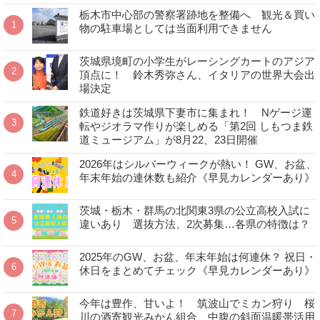
栃木市中心部の警察署跡地を整備へ 観光＆買い
物の駐車場としては当面利用できません
茨城県境町の小学生がレーシングカートのアジア
頂点に！ 鈴木秀弥さん、イタリアの世界大会出
場決定
鉄道好きは茨城県下妻市に集まれ！ Nゲージ運
転やジオラマ作りが楽しめる「第2回 しもつま鉄
道ミュージアム」が8月22、23日開催
2026年はシルバーウィークが熱い！ GW、お盆、
年末年始の連休数も紹介《早見カレンダーあり》
茨城・栃木・群馬の北関東3県の公立高校入試に
違いあり 選抜方法、2次募集…各県の特徴は？
2025年のGW、お盆、年末年始は何連休？ 祝日・
休日をまとめてチェック《早見カレンダーあり》
今年は豊作、甘いよ！ 筑波山でミカン狩り 桜
川の酒寄観光みかん組合 中腹の斜面温暖帯活用