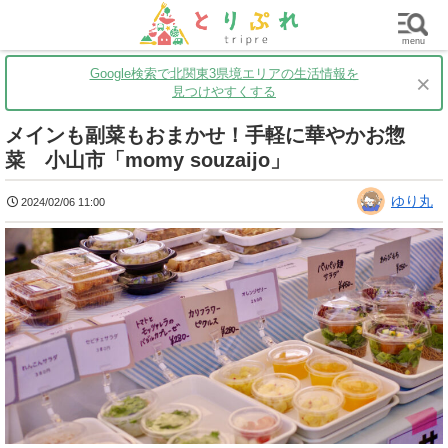
群馬
栃木
茨城
グルメ
買い物
遊ぶ
子育て
menu
Google検索で北関東3県境エリアの生活情報を
×
見つけやすくする
メインも副菜もおまかせ！手軽に華やかお惣
菜 小山市「momy souzaijo」
ゆり丸
2024/02/06 11:00