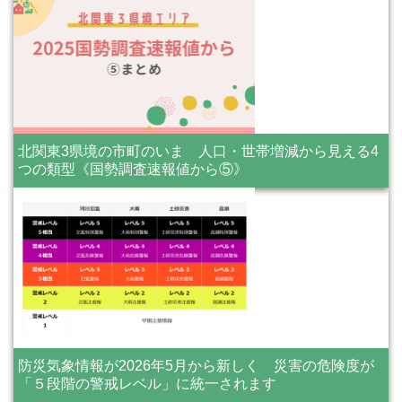
北関東3県境の市町のいま 人口・世帯増減から見える4
つの類型《国勢調査速報値から⑤》
防災気象情報が2026年5月から新しく 災害の危険度が
「５段階の警戒レベル」に統一されます