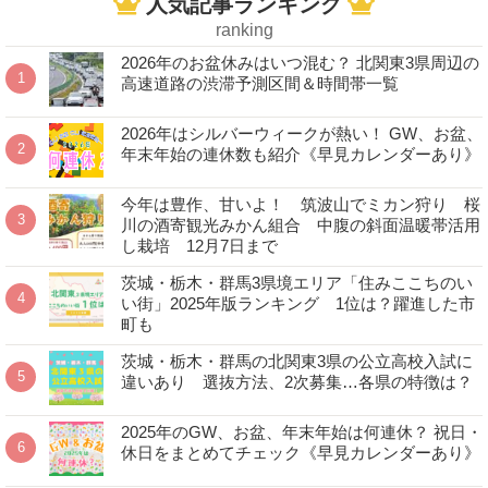
人気記事ランキング
ranking
2026年のお盆休みはいつ混む？ 北関東3県周辺の
高速道路の渋滞予測区間＆時間帯一覧
2026年はシルバーウィークが熱い！ GW、お盆、
年末年始の連休数も紹介《早見カレンダーあり》
今年は豊作、甘いよ！ 筑波山でミカン狩り 桜
川の酒寄観光みかん組合 中腹の斜面温暖帯活用
し栽培 12月7日まで
茨城・栃木・群馬3県境エリア「住みここちのい
い街」2025年版ランキング 1位は？躍進した市
町も
茨城・栃木・群馬の北関東3県の公立高校入試に
違いあり 選抜方法、2次募集…各県の特徴は？
2025年のGW、お盆、年末年始は何連休？ 祝日・
休日をまとめてチェック《早見カレンダーあり》