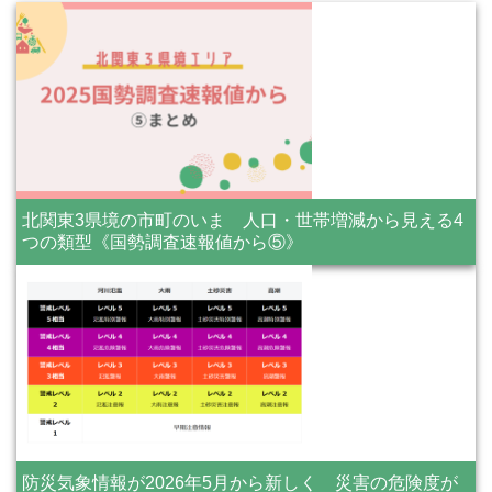
北関東3県境の市町のいま 人口・世帯増減から見える4
つの類型《国勢調査速報値から⑤》
防災気象情報が2026年5月から新しく 災害の危険度が