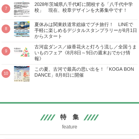
2028年茨城県八千代町に開校する「八千代中学
校」 現在、校章デザインを大募集中です！
夏休みは関東鉄道常総線でプチ旅行！ LINEで
手軽に楽しめるデジタルスタンプラリーが8月1日
からスタート
古河盆ダンス／線香花火と灯ろう流し／全国うま
いものフェア《8月8日～9日の週末おでかけ情
報》
この夏、古河で最高の思い出を！「KOGA BON
DANCE」8月8日に開催
特 集
feature