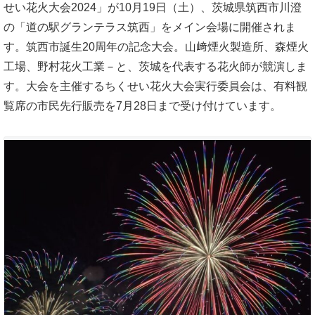
せい花火大会2024」が10月19日（土）、茨城県筑西市川澄
の「道の駅グランテラス筑西」をメイン会場に開催されま
す。筑西市誕生20周年の記念大会。山﨑煙火製造所、森煙火
工場、野村花火工業－と、茨城を代表する花火師が競演しま
す。大会を主催するちくせい花火大会実行委員会は、有料観
覧席の市民先行販売を7月28日まで受け付けています。