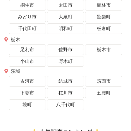
桐生市
太田市
館林市
みどり市
大泉町
邑楽町
千代田町
明和町
板倉町
栃木
足利市
佐野市
栃木市
小山市
野木町
茨城
古河市
結城市
筑西市
下妻市
桜川市
五霞町
境町
八千代町