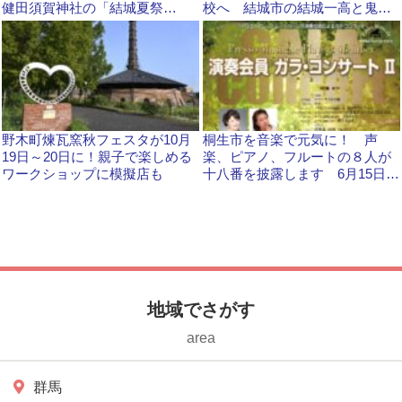
健田須賀神社の「結城夏祭
校へ 結城市の結城一高と鬼怒
り」 茨城県結城市
商高は連携型キャンパス導入
野木町煉瓦窯秋フェスタが10月
桐生市を音楽で元気に！ 声
19日～20日に！親子で楽しめる
楽、ピアノ、フルートの８人が
ワークショップに模擬店も
十八番を披露します 6月15日に
「ガラ・コンサート」
地域でさがす
area
群馬