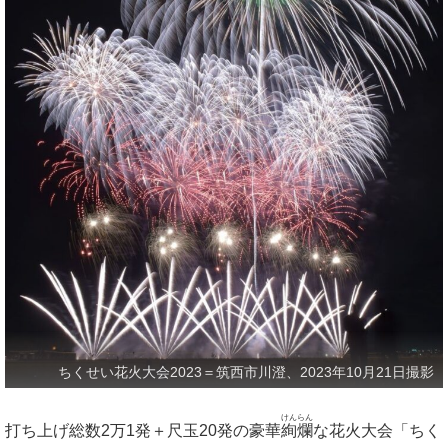
ちくせい花火大会2023＝筑西市川澄、2023年10月21日撮影
けんらん
打ち上げ総数2万1発＋尺玉20発の豪華
絢爛
な花火大会「ちく