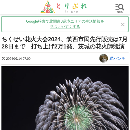
群馬
栃木
茨城
グルメ
買い物
遊ぶ
子育て
menu
Google検索で北関東3県境エリアの生活情報を
×
見つけやすくする
ちくせい花火大会2024、筑西市民先行販売は7月
28日まで 打ち上げ2万1発、茨城の花火師競演
猫パンチ
2024/07/14 07:00