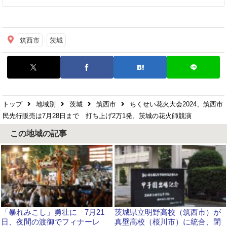
筑西市
茨城
トップ
地域別
茨城
筑西市
ちくせい花火大会2024、筑西市
民先行販売は7月28日まで 打ち上げ2万1発、茨城の花火師競演
この地域の記事
「暴れみこし」勇壮に 7月21
茨城県立明野高校（筑西市）が
日、夜間の渡御でフィナーレ
真壁高校（桜川市）に統合、閉